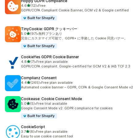
Hoppy GDPR Compliance
5つ星中
4.6
(12)
•
Free
合計レビュー数：12件
GDPR/CCPA Compliant Cookie Banner, GCM v2 & Google certified
Built for Shopify
TinyCookie: GDPR クッキーバー
5つ星中
5.0
(97)
•
無料プランあり
合計レビュー数：97件
完全にカスタマイズ可能で、GDPR+ に準拠した Cookie 同意バナー。
Built for Shopify
CookieYes GDPR Cookie Banner
5つ星中
4.8
(7)
•
Free plan available
合計レビュー数：7件
GDPR/CCPA compliant. Google-certified for GCM V2 & IAB TCF 2.3
Complianz Consent
5つ星中
4.4
(265)
•
Free plan available
合計レビュー数：265件
Automated cookie banner – GDPR, CCPA & Google Consent Mode v2
Cookease: Cookie Consent Mode
5つ星中
5.0
(5)
•
Free trial available
合計レビュー数：5件
Google Consent Mode v2: GDPR compliance for cookies
Built for Shopify
CookieScript
5つ星中
3.7
(8)
•
Free plan available
合計レビュー数：8件
Easy to use cookie consent tool