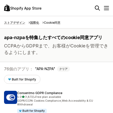
Shopify App Store
ストアデザイン
国際化
Cookie同意
apa-nzpaを特集したすべてのcookie同意アプリ
CCPAからGDPRまで、お客様がCookieを管理でき
るようにします。
76個のアプリ：
APA-NZPA
クリア
Built for Shopify
Consentmo GDPR Compliance
5つ星中
5.0
(1,872)
•
Free plan available
合計レビュー数：1872件
GDPR/CCPA Cookies Compliance,Web Accessibility & EU
Withdrawal
Built for Shopify