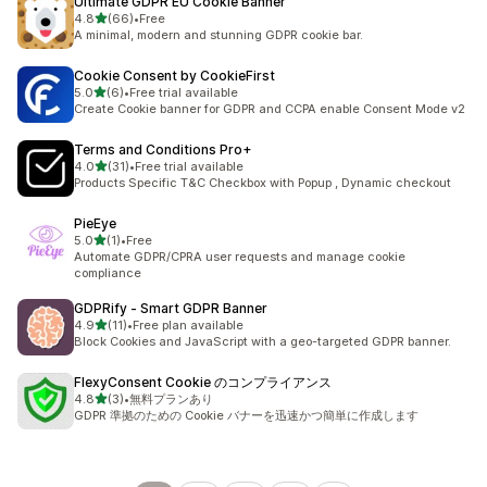
Ultimate GDPR EU Cookie Banner
5つ星中
4.8
(66)
•
Free
合計レビュー数：66件
A minimal, modern and stunning GDPR cookie bar.
Cookie Consent by CookieFirst
5つ星中
5.0
(6)
•
Free trial available
合計レビュー数：6件
Create Cookie banner for GDPR and CCPA enable Consent Mode v2
Terms and Conditions Pro+
5つ星中
4.0
(31)
•
Free trial available
合計レビュー数：31件
Products Specific T&C Checkbox with Popup , Dynamic checkout
PieEye
5つ星中
5.0
(1)
•
Free
合計レビュー数：1件
Automate GDPR/CPRA user requests and manage cookie
compliance
GDPRify ‑ Smart GDPR Banner
5つ星中
4.9
(11)
•
Free plan available
合計レビュー数：11件
Block Cookies and JavaScript with a geo-targeted GDPR banner.
FlexyConsent Cookie のコンプライアンス
5つ星中
4.8
(3)
•
無料プランあり
合計レビュー数：3件
GDPR 準拠のための Cookie バナーを迅速かつ簡単に作成します