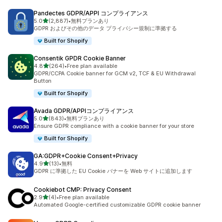
Pandectes GDPR/APPI コンプライアンス
5つ星中
5.0
(2,887)
•
無料プランあり
合計レビュー数：2887件
GDPR およびその他のデータ プライバシー規制に準拠する
Built for Shopify
Consentik GPDR Cookie Banner
5つ星中
4.8
(264)
•
Free plan available
合計レビュー数：264件
GDPR/CCPA Cookie banner for GCM v2, TCF & EU Withdrawal
Button
Built for Shopify
Avada GDPR/APPIコンプライアンス
5つ星中
5.0
(843)
•
無料プランあり
合計レビュー数：843件
Ensure GDPR compliance with a cookie banner for your store
Built for Shopify
GA:GDPR+Cookie Consent+Privacy
5つ星中
4.9
(13)
•
無料
合計レビュー数：13件
GDPR に準拠した EU Cookie バナーを Web サイトに追加します
Cookiebot CMP: Privacy Consent
5つ星中
2.9
(4)
•
Free plan available
合計レビュー数：4件
Automated Google-certified customizable GDPR cookie banner