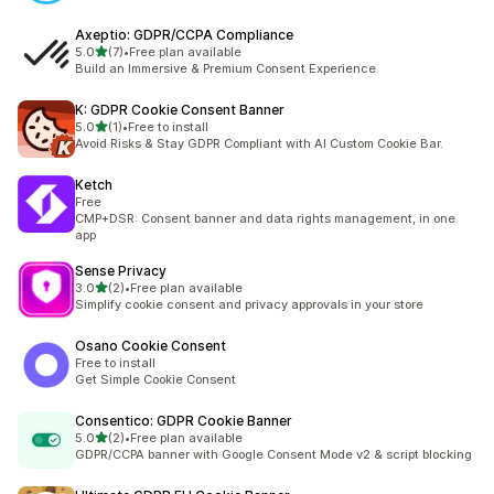
Axeptio: GDPR/CCPA Compliance
5つ星中
5.0
(7)
•
Free plan available
合計レビュー数：7件
Build an Immersive & Premium Consent Experience
K: GDPR Cookie Consent Banner
5つ星中
5.0
(1)
•
Free to install
合計レビュー数：1件
Avoid Risks & Stay GDPR Compliant with AI Custom Cookie Bar.
Ketch
Free
CMP+DSR: Consent banner and data rights management, in one
app
Sense Privacy
5つ星中
3.0
(2)
•
Free plan available
合計レビュー数：2件
Simplify cookie consent and privacy approvals in your store
Osano Cookie Consent
Free to install
Get Simple Cookie Consent
Consentico: GDPR Cookie Banner
5つ星中
5.0
(2)
•
Free plan available
合計レビュー数：2件
GDPR/CCPA banner with Google Consent Mode v2 & script blocking