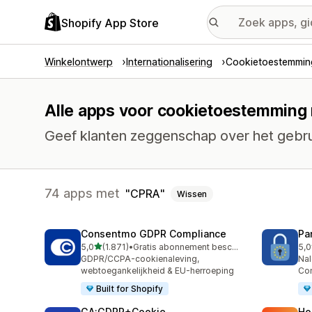
Shopify App Store
Winkelontwerp
Internationalisering
Cookietoestemmin
Alle apps voor cookietoestemming 
Geef klanten zeggenschap over het gebru
74 apps met
CPRA
Wissen
Consentmo GDPR Compliance
Pa
van 5 sterren
5,0
(1.871)
•
Gratis abonnement beschikbaar
5,0
1871 recensies in totaal
288
GDPR/CCPA-cookienaleving,
Nal
webtoegankelijkheid & EU-herroeping
Co
Built for Shopify
GA:GDPR+Cookie
Ho