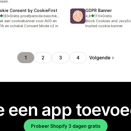
uwen.
okie Consent by CookieFirst
GDPR Banner
van 5 sterren
van 5 sterren
(6)
•
Gratis proefperiode beschikbaar
4,9
(11)
•
Gratis
ecensies in totaal
11 recensies in totaal
k een cookiebanner voor AVG en
Block Cookies and JavaScr
A en schakel Consent Mode v2 in
trusted cookie banner.
Volgende
1
2
3
4
je een app toevo
Probeer Shopify 3 dagen gratis