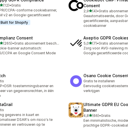
van 5 sterren
(12)
•
Gratis
Consent
recensies in totaal
PR/CCPA-conforme cookiebanner,
van 5 sterren
2,9
(4)
•
4 recensies in totaal
 v2 en Google-gecertificeerd
Geautomatiseerde, door G
gecertificeerde, aanpasba
Built for Shopify
cookiebanner
mplianz Consent
Axeptio GDPR Cookie
van 5 sterren
van 5 sterren
(265)
•
Gratis abonnement beschikbaar
5,0
(7)
•
 recensies in totaal
7 recensies in totaal
kie-banner automatisch:
Zorg voor AVG-naleving m
G/CCPA en Google Consent Mode
Google gecertificeerde co
tch
Osano Cookie Consen
tis
Gratis te installeren
P+DSR: toestemmingsbanner en
Eenvoudig cookietoestem
eer van gegevensrechten, in één
verkrijgen
p
taGrail
Ultimate GDPR EU Coo
tis
Banner
ng gegevens in kaart en
van 5 sterren
4,8
(66)
•
Gratis
66 recensies in totaal
omatiseer DSAR's om risico's te
Een minimalistische, mode
mineren en vertrouwen op te
prachtige GDPR-cookiebal