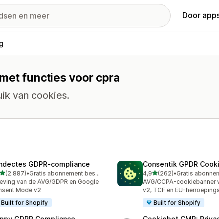
Door apps
g
met functies voor cpra
ik van cookies.
ndectes GDPR‑compliance
Consentik GPDR Cooki
van 5 sterren
van 5 sterren
(2.887)
•
Gratis abonnement beschikbaar
4,9
(262)
•
7 recensies in totaal
262 recensies in totaal
eving van de AVG/GDPR en Google
AVG/CCPA-cookiebanner 
nsent Mode v2
v2, TCF en EU-herroeping
Built for Shopify
Built for Shopify
ppy GDPR Compliance
Cookiebot CMP: Priva