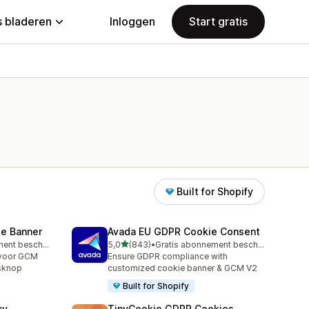
 bladeren
Inloggen
Start gratis
Built for Shopify
e Banner
Avada EU GDPR Cookie Consent
van 5 sterren
Gratis abonnement beschikbaar
5,0
(843)
•
Gratis abonnement beschikbaar
843 recensies in totaal
voor GCM
Ensure GDPR compliance with
sknop
customized cookie banner & GCM V2
Built for Shopify
cy
TinyCookie GDPR Cookies