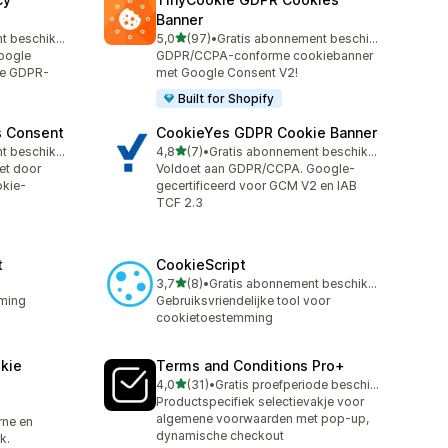
Banner
van 5 sterren
Gratis abonnement beschikbaar
5,0
(97)
•
Gratis abonnement beschikbaar
97 recensies in totaal
oogle
GDPR/CCPA-conforme cookiebanner
re GDPR-
met Google Consent V2!
Built for Shopify
s Consent
CookieYes GDPR Cookie Banner
van 5 sterren
Gratis abonnement beschikbaar
4,8
(7)
•
Gratis abonnement beschikbaar
7 recensies in totaal
et door
Voldoet aan GDPR/CCPA. Google-
okie-
gecertificeerd voor GCM V2 en IAB
TCF 2.3
t
CookieScript
van 5 sterren
3,7
(8)
•
Gratis abonnement beschikbaar
8 recensies in totaal
ming
Gebruiksvriendelijke tool voor
cookietoestemming
kie
Terms and Conditions Pro+
van 5 sterren
4,0
(31)
•
Gratis proefperiode beschikbaar
31 recensies in totaal
Productspecifiek selectievakje voor
algemene voorwaarden met pop-up,
rne en
dynamische checkout
k.