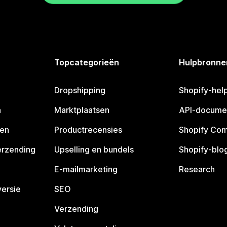
Topcategorieën
Hulpbronne
Dropshipping
Shopify-hel
n
Marktplaatsen
API-docume
pen
Productrecensies
Shopify Co
erzending
Upselling en bundels
Shopify-blo
E-mailmarketing
Research
ersie
SEO
Verzending