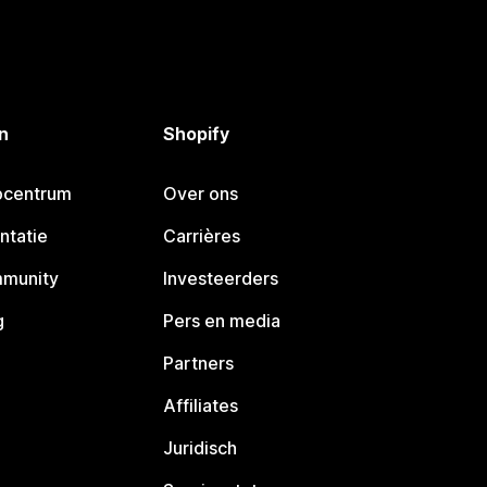
n
Shopify
pcentrum
Over ons
ntatie
Carrières
mmunity
Investeerders
g
Pers en media
Partners
Affiliates
Juridisch