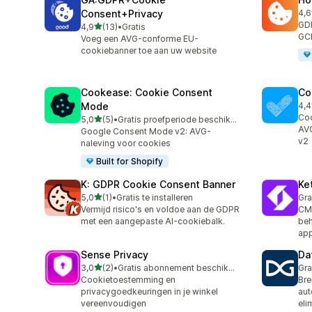
Consent+Privacy
4,6
12 
GD
van 5 sterren
4,9
(13)
•
Gratis
13 recensies in totaal
GCM
Voeg een AVG-conforme EU-
cookiebanner toe aan uw website
Cookease: Cookie Consent
Co
Mode
4,4
265
Coo
van 5 sterren
5,0
(5)
•
Gratis proefperiode beschikbaar
5 recensies in totaal
AV
Google Consent Mode v2: AVG-
v2
naleving voor cookies
Built for Shopify
K: GDPR Cookie Consent Banner
Ke
van 5 sterren
5,0
(1)
•
Gratis te installeren
Gra
1 recensies in totaal
Vermijd risico's en voldoe aan de GDPR
CM
met een aangepaste AI-cookiebalk.
beh
ap
Sense Privacy
Da
van 5 sterren
3,0
(2)
•
Gratis abonnement beschikbaar
Gra
2 recensies in totaal
Cookietoestemming en
Bre
privacygoedkeuringen in je winkel
aut
vereenvoudigen
eli