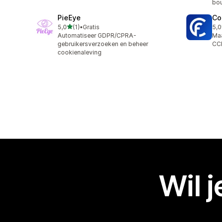
bo
PieEye
Co
van 5 sterren
5,0
(1)
•
Gratis
5,0
1 recensies in totaal
6 r
Automatiseer GDPR/CPRA-
Maa
gebruikersverzoeken en beheer
CCP
cookienaleving
Wil 