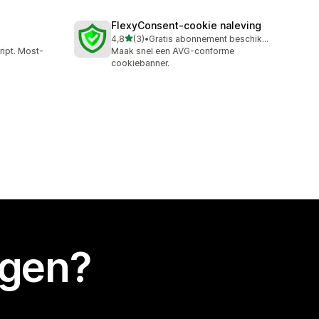
FlexyConsent‑cookie naleving
van 5 sterren
4,8
(3)
•
Gratis abonnement beschikbaar
3 recensies in totaal
ipt. Most-
Maak snel een AVG-conforme
cookiebanner.
egen?