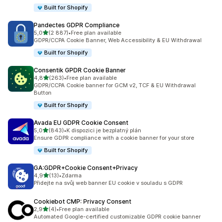
Built for Shopify
Pandectes GDPR Compliance
z 5 hvězd
5,0
(2 887)
•
Free plan available
Celkový počet recenzí: 2887
GDPR/CCPA Cookie Banner, Web Accessibility & EU Withdrawal
Built for Shopify
Consentik GPDR Cookie Banner
z 5 hvězd
4,8
(263)
•
Free plan available
Celkový počet recenzí: 263
GDPR/CCPA Cookie banner for GCM v2, TCF & EU Withdrawal
Button
Built for Shopify
Avada EU GDPR Cookie Consent
z 5 hvězd
5,0
(843)
•
K dispozici je bezplatný plán
Celkový počet recenzí: 843
Ensure GDPR compliance with a cookie banner for your store
Built for Shopify
GA:GDPR+Cookie Consent+Privacy
z 5 hvězd
4,9
(13)
•
Zdarma
Celkový počet recenzí: 13
Přidejte na svůj web banner EU cookie v souladu s GDPR
Cookiebot CMP: Privacy Consent
z 5 hvězd
2,9
(4)
•
Free plan available
Celkový počet recenzí: 4
Automated Google-certified customizable GDPR cookie banner