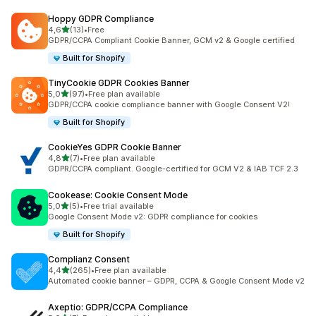
Hoppy GDPR Compliance
z 5 hvězd
4,6
(13)
•
Free
Celkový počet recenzí: 13
GDPR/CCPA Compliant Cookie Banner, GCM v2 & Google certified
Built for Shopify
TinyCookie GDPR Cookies Banner
z 5 hvězd
5,0
(97)
•
Free plan available
Celkový počet recenzí: 97
GDPR/CCPA cookie compliance banner with Google Consent V2!
Built for Shopify
CookieYes GDPR Cookie Banner
z 5 hvězd
4,8
(7)
•
Free plan available
Celkový počet recenzí: 7
GDPR/CCPA compliant. Google-certified for GCM V2 & IAB TCF 2.3
Cookease: Cookie Consent Mode
z 5 hvězd
5,0
(5)
•
Free trial available
Celkový počet recenzí: 5
Google Consent Mode v2: GDPR compliance for cookies
Built for Shopify
Complianz Consent
z 5 hvězd
4,4
(265)
•
Free plan available
Celkový počet recenzí: 265
Automated cookie banner – GDPR, CCPA & Google Consent Mode v2
Axeptio: GDPR/CCPA Compliance