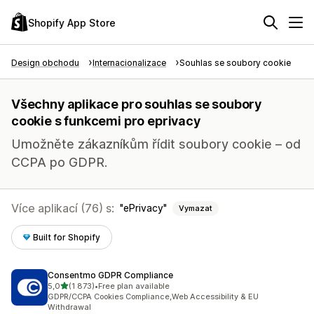
Shopify App Store
Design obchodu
Internacionalizace
Souhlas se soubory cookie
Všechny aplikace pro souhlas se soubory
cookie s funkcemi pro eprivacy
Umožněte zákazníkům řídit soubory cookie – od
CCPA po GDPR.
Více aplikací (76) s:
ePrivacy
Vymazat
Built for Shopify
Consentmo GDPR Compliance
z 5 hvězd
5,0
(1 873)
•
Free plan available
Celkový počet recenzí: 1873
GDPR/CCPA Cookies Compliance,Web Accessibility & EU
Withdrawal