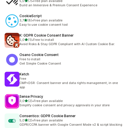
z 5 hvězd
5,0
(7)
•
Free plan available
Celkový počet recenzí: 7
Build an Immersive & Premium Consent Experience
CookieScript
z 5 hvězd
3,7
(8)
•
Free plan available
Celkový počet recenzí: 8
Easy to use cookie consent tool
K: GDPR Cookie Consent Banner
z 5 hvězd
5,0
(1)
•
Free to install
Celkový počet recenzí: 1
Avoid Risks & Stay GDPR Compliant with AI Custom Cookie Bar.
Osano Cookie Consent
Free to install
Get Simple Cookie Consent
Ketch
Free
CMP+DSR: Consent banner and data rights management, in one
app
Sense Privacy
z 5 hvězd
3,0
(2)
•
Free plan available
Celkový počet recenzí: 2
Simplify cookie consent and privacy approvals in your store
Consentico: GDPR Cookie Banner
z 5 hvězd
5,0
(2)
•
Free plan available
Celkový počet recenzí: 2
GDPR/CCPA banner with Google Consent Mode v2 & script blocking