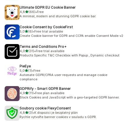
Ultimate GDPR EU Cookie Banner
z 5 hvězd
4,8
(66)
•
Free
Celkový počet recenzí: 66
A minimal, modern and stunning GDPR cookie bar.
Cookie Consent by CookieFirst
z 5 hvězd
5,0
(6)
•
Free trial available
Celkový počet recenzí: 6
Create Cookie banner for GDPR and CCPA enable Consent Mode v2
Terms and Conditions Pro+
z 5 hvězd
4,0
(31)
•
Free trial available
Celkový počet recenzí: 31
Products Specific T&C Checkbox with Popup , Dynamic checkout
PieEye
z 5 hvězd
5,0
(1)
•
Free
Celkový počet recenzí: 1
Automate GDPR/CPRA user requests and manage cookie
compliance
GDPRify ‑ Smart GDPR Banner
z 5 hvězd
4,9
(11)
•
Free plan available
Celkový počet recenzí: 11
Block Cookies and JavaScript with a geo-targeted GDPR banner.
Soubory cookie FlexyConsent
z 5 hvězd
4,8
(3)
•
K dispozici je bezplatný plán
Celkový počet recenzí: 3
Rychle vytvořte banner cookies v souladu s GDPR.