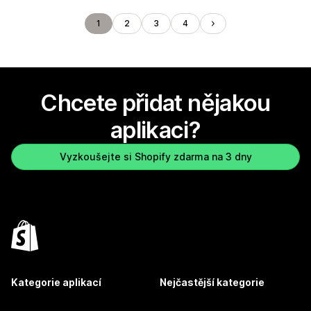
1
2
3
4
Chcete přidat nějakou
aplikaci?
Vyzkoušejte si Shopify zdarma na 3 dny
Kategorie aplikací
Nejčastější kategorie