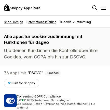
Shopify App Store
Shop-Design
Internationalisierung
Cookie-Zustimmung
Alle apps für cookie-zustimmung mit
Funktionen für dsgvo
Gib deinen Kund:innen die Kontrolle über ihre
Cookies, vom CCPA bis hin zur DSGVO.
76 Apps mit
DSGVO
Löschen
Built for Shopify
Consentmo GDPR Compliance
von 5 Sternen
5,0
(1.872)
•
Kostenloser Plan verfügbar
1872 Rezensionen insgesamt
GDPR/CCPA-Cookie-Compliance, Web-Barrierefreiheit & EU-
Widerruf