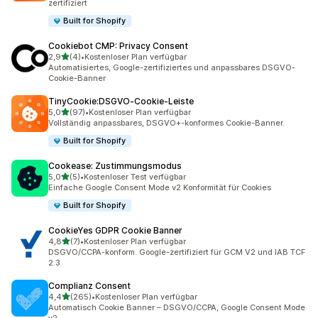
zertifiziert
Built for Shopify
Cookiebot CMP: Privacy Consent
von 5 Sternen
2,9
(4)
•
Kostenloser Plan verfügbar
4 Rezensionen insgesamt
Automatisiertes, Google-zertifiziertes und anpassbares DSGVO-
Cookie-Banner
TinyCookie:DSGVO‑Cookie‑Leiste
von 5 Sternen
5,0
(97)
•
Kostenloser Plan verfügbar
97 Rezensionen insgesamt
Vollständig anpassbares, DSGVO+-konformes Cookie-Banner.
Built for Shopify
Cookease: Zustimmungsmodus
von 5 Sternen
5,0
(5)
•
Kostenloser Test verfügbar
5 Rezensionen insgesamt
Einfache Google Consent Mode v2 Konformität für Cookies
Built for Shopify
CookieYes GDPR Cookie Banner
von 5 Sternen
4,8
(7)
•
Kostenloser Plan verfügbar
7 Rezensionen insgesamt
DSGVO/CCPA-konform. Google-zertifiziert für GCM V2 und IAB TCF
2.3
Complianz Consent
von 5 Sternen
4,4
(265)
•
Kostenloser Plan verfügbar
265 Rezensionen insgesamt
Automatisch Cookie Banner – DSGVO/CCPA, Google Consent Mode