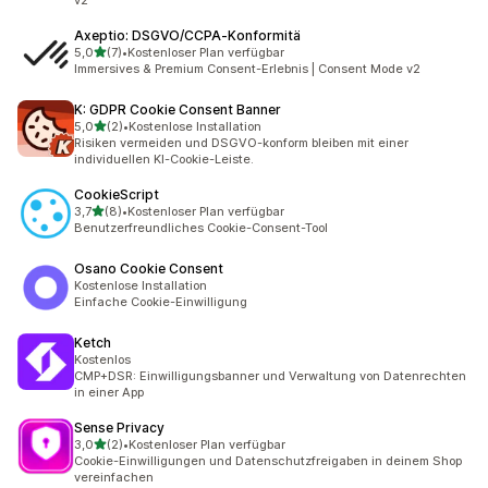
v2
Axeptio: DSGVO/CCPA‑Konformitä
von 5 Sternen
5,0
(7)
•
Kostenloser Plan verfügbar
7 Rezensionen insgesamt
Immersives & Premium Consent-Erlebnis | Consent Mode v2
K: GDPR Cookie Consent Banner
von 5 Sternen
5,0
(2)
•
Kostenlose Installation
2 Rezensionen insgesamt
Risiken vermeiden und DSGVO-konform bleiben mit einer
individuellen KI-Cookie-Leiste.
CookieScript
von 5 Sternen
3,7
(8)
•
Kostenloser Plan verfügbar
8 Rezensionen insgesamt
Benutzerfreundliches Cookie-Consent-Tool
Osano Cookie Consent
Kostenlose Installation
Einfache Cookie-Einwilligung
Ketch
Kostenlos
CMP+DSR: Einwilligungsbanner und Verwaltung von Datenrechten
in einer App
Sense Privacy
von 5 Sternen
3,0
(2)
•
Kostenloser Plan verfügbar
2 Rezensionen insgesamt
Cookie-Einwilligungen und Datenschutzfreigaben in deinem Shop
vereinfachen