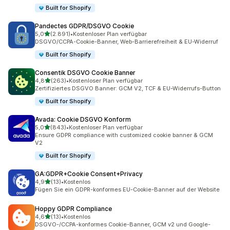
Built for Shopify
Pandectes GDPR/DSGVO Cookie
von 5 Sternen
5,0
(2.891)
•
Kostenloser Plan verfügbar
2891 Rezensionen insgesamt
DSGVO/CCPA-Cookie-Banner, Web-Barrierefreiheit & EU-Widerruf
Built for Shopify
Consentik DSGVO Cookie Banner
von 5 Sternen
4,8
(263)
•
Kostenloser Plan verfügbar
263 Rezensionen insgesamt
Zertifiziertes DSGVO Banner: GCM V2, TCF & EU-Widerrufs-Button
Built for Shopify
Avada: Cookie DSGVO Konform
von 5 Sternen
5,0
(843)
•
Kostenloser Plan verfügbar
843 Rezensionen insgesamt
Ensure GDPR compliance with customized cookie banner & GCM
V2
Built for Shopify
GA:GDPR+Cookie Consent+Privacy
von 5 Sternen
4,9
(13)
•
Kostenlos
13 Rezensionen insgesamt
Fügen Sie ein GDPR-konformes EU-Cookie-Banner auf der Website
Hoppy GDPR Compliance
von 5 Sternen
4,6
(13)
•
Kostenlos
13 Rezensionen insgesamt
DSGVO-/CCPA-konformes Cookie-Banner, GCM v2 und Google-