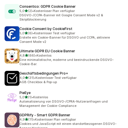
Consentico: GDPR Cookie Banner
von 5 Sternen
5,0
(2)
•
Kostenloser Plan verfügbar
2 Rezensionen insgesamt
DSGVO-/CCPA-Banner mit Google Consent Mode v2 &
Skriptblockierung
Cookie Consent by CookieFirst
von 5 Sternen
5,0
(6)
•
Kostenloser Test verfügbar
6 Rezensionen insgesamt
Erstelle ein Cookie-Banner für DSGVO und CCPA, aktiviere
Consent Mode v2
Ultimate GDPR EU Cookie Banner
von 5 Sternen
4,8
(66)
•
Kostenlos
66 Rezensionen insgesamt
Eine minimalistische, moderne und beeindruckende DSGVO-
Cookie-Bar.
Geschäftsbedingungen Pro+
von 5 Sternen
4,0
(31)
•
Kostenloser Test verfügbar
31 Rezensionen insgesamt
AGB Checkbox & Pop-up
PieEye
von 5 Sternen
5,0
(1)
•
Kostenlos
1 Rezensionen insgesamt
Automatisierung von DSGVO-/CPRA-Nutzeranfragen und
Management der Cookie-Compliance
GDPRify ‑ Smart GDPR Banner
von 5 Sternen
4,9
(11)
•
Kostenloser Plan verfügbar
11 Rezensionen insgesamt
Cookies und JavaScript mit einem standortbezogenen DSGVO-