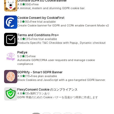
Ultimate GDPR EU Cookie Banner
5つ星中
4.8
(66)
•
Free
合計レビュー数：66件
A minimal, modern and stunning GDPR cookie bar.
Cookie Consent by CookieFirst
5つ星中
5.0
(6)
•
Free trial available
合計レビュー数：6件
Create Cookie banner for GDPR and CCPA enable Consent Mode v2
Terms and Conditions Pro+
5つ星中
4.0
(31)
•
Free trial available
合計レビュー数：31件
Products Specific T&C Checkbox with Popup , Dynamic checkout
PieEye
5つ星中
5.0
(1)
•
Free
合計レビュー数：1件
Automate GDPR/CPRA user requests and manage cookie
compliance
GDPRify ‑ Smart GDPR Banner
5つ星中
4.9
(11)
•
Free plan available
合計レビュー数：11件
Block Cookies and JavaScript with a geo-targeted GDPR banner.
FlexyConsent Cookie のコンプライアンス
5つ星中
4.8
(3)
•
無料プランあり
合計レビュー数：3件
GDPR 準拠のための Cookie バナーを迅速かつ簡単に作成します