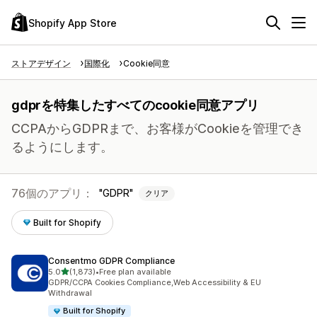
Shopify App Store
ストアデザイン
国際化
Cookie同意
gdprを特集したすべてのcookie同意アプリ
CCPAからGDPRまで、お客様がCookieを管理でき
るようにします。
76個のアプリ：
GDPR
クリア
Built for Shopify
Consentmo GDPR Compliance
5つ星中
5.0
(1,873)
•
Free plan available
合計レビュー数：1873件
GDPR/CCPA Cookies Compliance,Web Accessibility & EU
Withdrawal
Built for Shopify