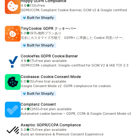
Hoppy GDPR Compliance
5つ星中
4.6
(13)
•
Free
合計レビュー数：13件
GDPR/CCPA Compliant Cookie Banner, GCM v2 & Google certified
Built for Shopify
TinyCookie: GDPR クッキーバー
5つ星中
5.0
(97)
•
無料プランあり
合計レビュー数：97件
完全にカスタマイズ可能で、GDPR+ に準拠した Cookie 同意バナー。
Built for Shopify
CookieYes GDPR Cookie Banner
5つ星中
4.8
(7)
•
Free plan available
合計レビュー数：7件
GDPR/CCPA compliant. Google-certified for GCM V2 & IAB TCF 2.3
Cookease: Cookie Consent Mode
5つ星中
5.0
(5)
•
Free trial available
合計レビュー数：5件
Google Consent Mode v2: GDPR compliance for cookies
Built for Shopify
Complianz Consent
5つ星中
4.4
(265)
•
Free plan available
合計レビュー数：265件
Automated cookie banner – GDPR, CCPA & Google Consent Mode v2
Axeptio: GDPR/CCPA Compliance
5つ星中
5.0
(7)
•
Free plan available
合計レビュー数：7件
Build an Immersive & Premium Consent Experience