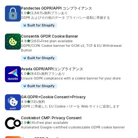
Pandectes GDPR/APPI コンプライアンス
5つ星中
5.0
(2,887)
•
無料プランあり
合計レビュー数：2887件
GDPR およびその他のデータ プライバシー規制に準拠する
Built for Shopify
Consentik GPDR Cookie Banner
5つ星中
4.8
(263)
•
Free plan available
合計レビュー数：263件
GDPR/CCPA Cookie banner for GCM v2, TCF & EU Withdrawal
Button
Built for Shopify
Avada GDPR/APPIコンプライアンス
5つ星中
5.0
(843)
•
無料プランあり
合計レビュー数：843件
Ensure GDPR compliance with a cookie banner for your store
Built for Shopify
GA:GDPR+Cookie Consent+Privacy
5つ星中
4.9
(13)
•
無料
合計レビュー数：13件
GDPR に準拠した EU Cookie バナーを Web サイトに追加します
Cookiebot CMP: Privacy Consent
5つ星中
2.9
(4)
•
Free plan available
合計レビュー数：4件
Automated Google-certified customizable GDPR cookie banner