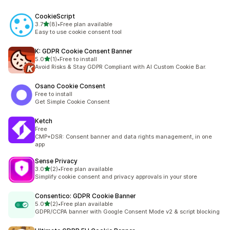
CookieScript
5つ星中
3.7
(8)
•
Free plan available
合計レビュー数：8件
Easy to use cookie consent tool
K: GDPR Cookie Consent Banner
5つ星中
5.0
(1)
•
Free to install
合計レビュー数：1件
Avoid Risks & Stay GDPR Compliant with AI Custom Cookie Bar.
Osano Cookie Consent
Free to install
Get Simple Cookie Consent
Ketch
Free
CMP+DSR: Consent banner and data rights management, in one
app
Sense Privacy
5つ星中
3.0
(2)
•
Free plan available
合計レビュー数：2件
Simplify cookie consent and privacy approvals in your store
Consentico: GDPR Cookie Banner
5つ星中
5.0
(2)
•
Free plan available
合計レビュー数：2件
GDPR/CCPA banner with Google Consent Mode v2 & script blocking