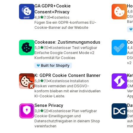
GA:GDPR+Cookie
Ho
Consent+Privacy
4,6
12 
DS
von 5 Sternen
4,9
(13)
•
Kostenlos
13 Rezensionen insgesamt
Ban
Fügen Sie ein GDPR-konformes EU-
Cookie-Banner auf der Website
Cookease: Zustimmungsmodus
Co
von 5 Sternen
5,0
(5)
•
Kostenloser Test verfügbar
4,4
5 Rezensionen insgesamt
265
Einfache Google Consent Mode v2
Aut
Konformität für Cookies
DS
v2
Built for Shopify
K: GDPR Cookie Consent Banner
Ke
von 5 Sternen
5,0
(1)
•
Kostenlose Installation
Kos
1 Rezensionen insgesamt
Risiken vermeiden und DSGVO-
CMP
konform bleiben mit einer individuellen
Ver
KI-Cookie-Leiste.
Ap
Sense Privacy
Da
von 5 Sternen
3,0
(2)
•
Kostenloser Plan verfügbar
Kos
2 Rezensionen insgesamt
Cookie-Einwilligungen und
Da
Datenschutzfreigaben in deinem Shop
aut
vereinfachen
min