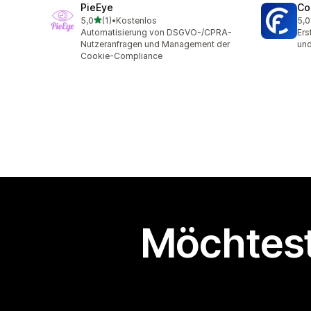
PieEye
Co
von 5 Sternen
5,0
(1)
•
Kostenlos
5,0
1 Rezensionen insgesamt
6 R
Automatisierung von DSGVO-/CPRA-
Ers
Nutzeranfragen und Management der
und
Cookie-Compliance
Möchtest