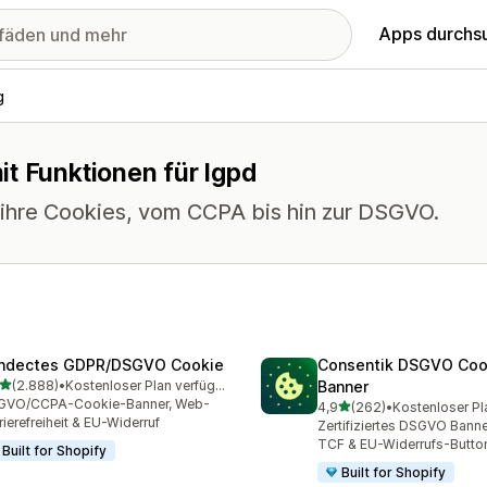
Apps durchs
g
t Funktionen für lgpd
r ihre Cookies, vom CCPA bis hin zur DSGVO.
ndectes GDPR/DSGVO Cookie
Consentik DSGVO Coo
von 5 Sternen
(2.888)
•
Kostenloser Plan verfügbar
Banner
8 Rezensionen insgesamt
GVO/CCPA-Cookie-Banner, Web-
von 5 Sternen
4,9
(262)
•
Kostenloser Pl
262 Rezensionen insgesa
rierefreiheit & EU-Widerruf
Zertifiziertes DSGVO Bann
TCF & EU-Widerrufs-Butto
Built for Shopify
Built for Shopify