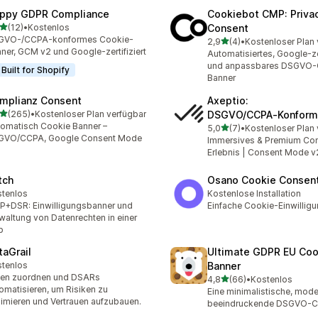
ppy GDPR Compliance
Cookiebot CMP: Priva
von 5 Sternen
(12)
•
Kostenlos
Consent
Rezensionen insgesamt
GVO-/CCPA-konformes Cookie-
von 5 Sternen
2,9
(4)
•
Kostenloser Plan 
4 Rezensionen insgesamt
ner, GCM v2 und Google-zertifiziert
Automatisiertes, Google-zer
und anpassbares DSGVO-
Built for Shopify
Banner
mplianz Consent
Axeptio:
von 5 Sternen
(265)
•
Kostenloser Plan verfügbar
DSGVO/CCPA‑Konform
 Rezensionen insgesamt
omatisch Cookie Banner –
von 5 Sternen
5,0
(7)
•
Kostenloser Plan 
7 Rezensionen insgesamt
GVO/CCPA, Google Consent Mode
Immersives & Premium Co
Erlebnis | Consent Mode v
tch
Osano Cookie Consen
tenlos
Kostenlose Installation
+DSR: Einwilligungsbanner und
Einfache Cookie-Einwillig
waltung von Datenrechten in einer
p
taGrail
Ultimate GDPR EU Coo
tenlos
Banner
ten zuordnen und DSARs
von 5 Sternen
4,8
(66)
•
Kostenlos
66 Rezensionen insgesam
omatisieren, um Risiken zu
Eine minimalistische, mod
imieren und Vertrauen aufzubauen.
beeindruckende DSGVO-Co