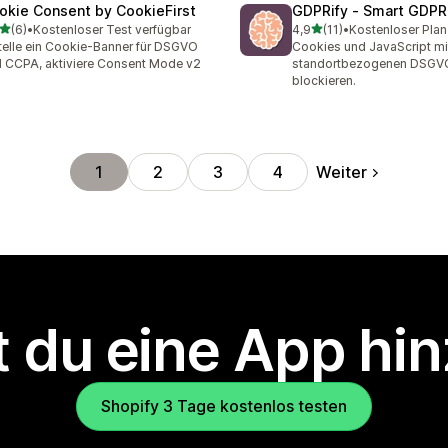
okie Consent by CookieFirst
GDPRify ‑ Smart GDPR
von 5 Sternen
von 5 Sternen
(6)
•
Kostenloser Test verfügbar
4,9
(11)
•
Kostenloser Plan
ezensionen insgesamt
11 Rezensionen insgesamt
telle ein Cookie-Banner für DSGVO
Cookies und JavaScript mi
 CCPA, aktiviere Consent Mode v2
standortbezogenen DSGV
blockieren.
Weiter
1
2
3
4
 du eine App hi
Shopify 3 Tage kostenlos testen