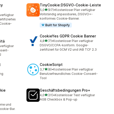
cy
TinyCookie:DSGVO‑Cookie‑Leiste
von 5 Sternen
5,0
(97)
•
Kostenloser Plan verfügbar
97 Rezensionen insgesamt
Vollständig anpassbares, DSGVO+-
verfügbar
konformes Cookie-Banner.
tifiziertes
Cookie-
Built for Shopify
CookieYes GDPR Cookie Banner
von 5 Sternen
itä
4,8
(7)
•
Kostenloser Plan verfügbar
7 Rezensionen insgesamt
DSGVO/CCPA-konform. Google-
verfügbar
zertifiziert für GCM V2 und IAB TCF 2.3
nsent-
2
t
CookieScript
von 5 Sternen
3,7
(8)
•
Kostenloser Plan verfügbar
8 Rezensionen insgesamt
ung
Benutzerfreundliches Cookie-Consent-
Tool
kie
Geschäftsbedingungen Pro+
von 5 Sternen
4,0
(31)
•
Kostenloser Test verfügbar
31 Rezensionen insgesamt
AGB Checkbox & Pop-up
t
erne und
okie-Bar.