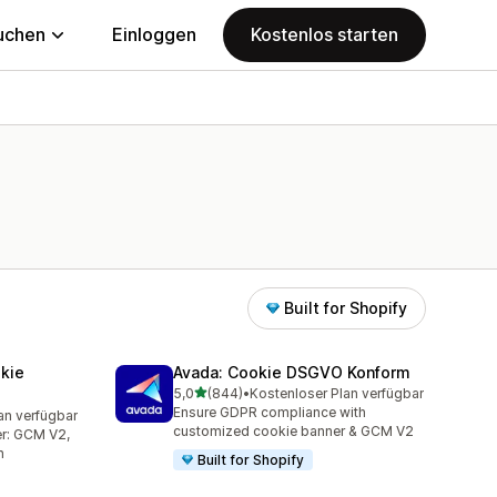
uchen
Einloggen
Kostenlos starten
Built for Shopify
kie
Avada: Cookie DSGVO Konform
von 5 Sternen
5,0
(844)
•
Kostenloser Plan verfügbar
844 Rezensionen insgesamt
Ensure GDPR compliance with
an verfügbar
mt
customized cookie banner & GCM V2
er: GCM V2,
n
Built for Shopify