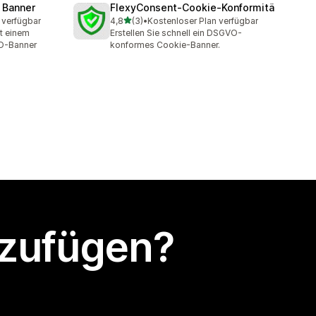
 Banner
FlexyConsent‑Cookie‑Konformitä
von 5 Sternen
 verfügbar
4,8
(3)
•
Kostenloser Plan verfügbar
3 Rezensionen insgesamt
t einem
Erstellen Sie schnell ein DSGVO-
O-Banner
konformes Cookie-Banner.
nzufügen?