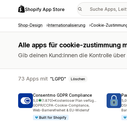
Shopify App Store
Shop-Design
Internationalisierung
Cookie-Zustimmun
Alle apps für cookie-zustimmung mi
Gib deinen Kund:innen die Kontrolle übe
73 Apps mit
LGPD
Löschen
Consentmo GDPR Compliance
Pa
von 5 Sternen
5,0
(1.870)
•
Kostenloser Plan verfügbar
5,0
1870 Rezensionen insgesamt
288
GDPR/CCPA-Cookie-Compliance,
DS
Web-Barrierefreiheit & EU-Widerruf
Bar
Built for Shopify