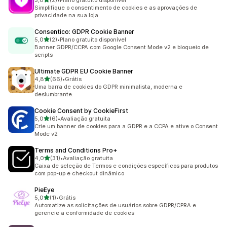
3,0
(2)
•
Plano gratuito disponível
2 avaliações ao todo
Simplifique o consentimento de cookies e as aprovações de
privacidade na sua loja
Consentico: GDPR Cookie Banner
de 5 estrelas
5,0
(2)
•
Plano gratuito disponível
2 avaliações ao todo
Banner GDPR/CCPA com Google Consent Mode v2 e bloqueio de
scripts
Ultimate GDPR EU Cookie Banner
de 5 estrelas
4,8
(66)
•
Grátis
66 avaliações ao todo
Uma barra de cookies do GDPR minimalista, moderna e
deslumbrante.
Cookie Consent by CookieFirst
de 5 estrelas
5,0
(6)
•
Avaliação gratuita
6 avaliações ao todo
Crie um banner de cookies para a GDPR e a CCPA e ative o Consent
Mode v2
Terms and Conditions Pro+
de 5 estrelas
4,0
(31)
•
Avaliação gratuita
31 avaliações ao todo
Caixa de seleção de Termos e condições específicos para produtos
com pop-up e checkout dinâmico
PieEye
de 5 estrelas
5,0
(1)
•
Grátis
1 avaliações ao todo
Automatize as solicitações de usuários sobre GDPR/CPRA e
gerencie a conformidade de cookies