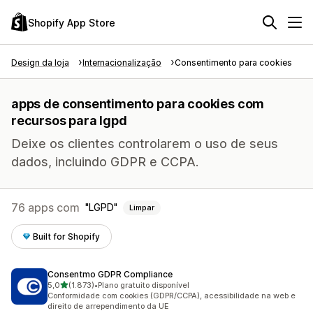
Shopify App Store
Design da loja
Internacionalização
Consentimento para cookies
apps de consentimento para cookies com
recursos para lgpd
Deixe os clientes controlarem o uso de seus
dados, incluindo GDPR e CCPA.
76 apps com
LGPD
Limpar
Built for Shopify
Consentmo GDPR Compliance
de 5 estrelas
5,0
(1.873)
•
Plano gratuito disponível
1873 avaliações ao todo
Conformidade com cookies (GDPR/CCPA), acessibilidade na web e
direito de arrependimento da UE