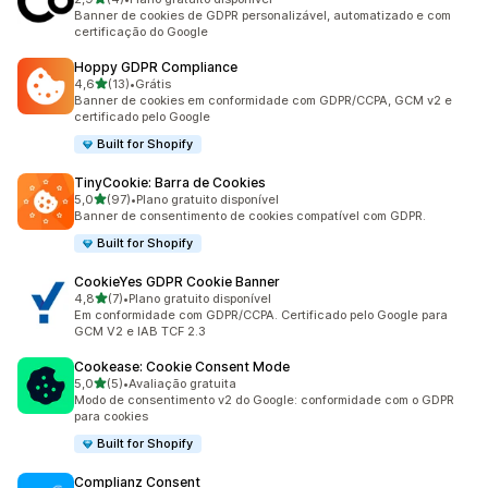
4 avaliações ao todo
Banner de cookies de GDPR personalizável, automatizado e com
certificação do Google
Hoppy GDPR Compliance
de 5 estrelas
4,6
(13)
•
Grátis
13 avaliações ao todo
Banner de cookies em conformidade com GDPR/CCPA, GCM v2 e
certificado pelo Google
Built for Shopify
TinyCookie: Barra de Cookies
de 5 estrelas
5,0
(97)
•
Plano gratuito disponível
97 avaliações ao todo
Banner de consentimento de cookies compatível com GDPR.
Built for Shopify
CookieYes GDPR Cookie Banner
de 5 estrelas
4,8
(7)
•
Plano gratuito disponível
7 avaliações ao todo
Em conformidade com GDPR/CCPA. Certificado pelo Google para
GCM V2 e IAB TCF 2.3
Cookease: Cookie Consent Mode
de 5 estrelas
5,0
(5)
•
Avaliação gratuita
5 avaliações ao todo
Modo de consentimento v2 do Google: conformidade com o GDPR
para cookies
Built for Shopify
Complianz Consent