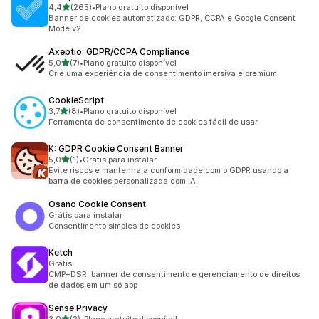
de 5 estrelas
4,4
(265)
•
Plano gratuito disponível
265 avaliações ao todo
Banner de cookies automatizado: GDPR, CCPA e Google Consent
Mode v2
Axeptio: GDPR/CCPA Compliance
de 5 estrelas
5,0
(7)
•
Plano gratuito disponível
7 avaliações ao todo
Crie uma experiência de consentimento imersiva e premium
CookieScript
de 5 estrelas
3,7
(8)
•
Plano gratuito disponível
8 avaliações ao todo
Ferramenta de consentimento de cookies fácil de usar
K: GDPR Cookie Consent Banner
de 5 estrelas
5,0
(1)
•
Grátis para instalar
1 avaliações ao todo
Evite riscos e mantenha a conformidade com o GDPR usando a
barra de cookies personalizada com IA.
Osano Cookie Consent
Grátis para instalar
Consentimento simples de cookies
Ketch
Grátis
CMP+DSR: banner de consentimento e gerenciamento de direitos
de dados em um só app
Sense Privacy
de 5 estrelas