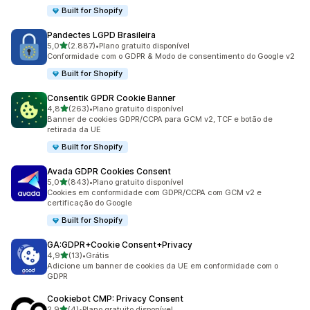
Built for Shopify
Pandectes LGPD Brasileira
de 5 estrelas
5,0
(2.887)
•
Plano gratuito disponível
2887 avaliações ao todo
Conformidade com o GDPR & Modo de consentimento do Google v2
Built for Shopify
Consentik GPDR Cookie Banner
de 5 estrelas
4,8
(263)
•
Plano gratuito disponível
263 avaliações ao todo
Banner de cookies GDPR/CCPA para GCM v2, TCF e botão de
retirada da UE
Built for Shopify
Avada GDPR Cookies Consent
de 5 estrelas
5,0
(843)
•
Plano gratuito disponível
843 avaliações ao todo
Cookies em conformidade com GDPR/CCPA com GCM v2 e
certificação do Google
Built for Shopify
GA:GDPR+Cookie Consent+Privacy
de 5 estrelas
4,9
(13)
•
Grátis
13 avaliações ao todo
Adicione um banner de cookies da UE em conformidade com o
GDPR
Cookiebot CMP: Privacy Consent
de 5 estrelas
2,9
(4)
•
Plano gratuito disponível