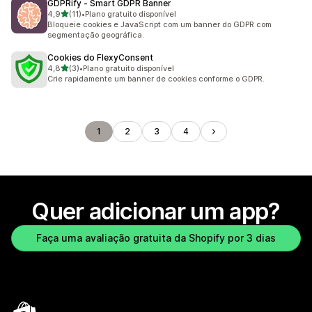
GDPRify ‑ Smart GDPR Banner
de 5 estrelas
4,9
(11)
•
Plano gratuito disponível
11 avaliações ao todo
Bloqueie cookies e JavaScript com um banner do GDPR com
segmentação geográfica.
Cookies do FlexyConsent
de 5 estrelas
4,8
(3)
•
Plano gratuito disponível
3 avaliações ao todo
Crie rapidamente um banner de cookies conforme o GDPR.
1
2
3
4
Quer adicionar um app?
Faça uma avaliação gratuita da Shopify por 3 dias