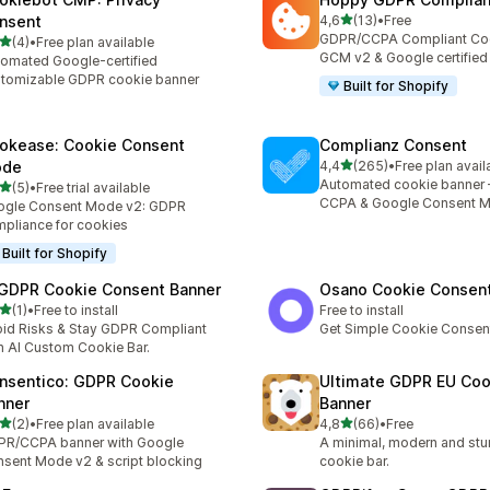
5 yıldız üzerinden
nsent
4,6
(13)
•
Free
toplam 13 değerlendirme
GDPR/CCPA Compliant Coo
5 yıldız üzerinden
(4)
•
Free plan available
lam 4 değerlendirme
GCM v2 & Google certified
omated Google-certified
tomizable GDPR cookie banner
Built for Shopify
okease: Cookie Consent
Complianz Consent
5 yıldız üzerinden
de
4,4
(265)
•
Free plan avail
toplam 265 değerlendirme
Automated cookie banner 
5 yıldız üzerinden
(5)
•
Free trial available
lam 5 değerlendirme
CCPA & Google Consent 
ogle Consent Mode v2: GDPR
pliance for cookies
Built for Shopify
 GDPR Cookie Consent Banner
Osano Cookie Consen
5 yıldız üzerinden
(1)
•
Free to install
Free to install
lam 1 değerlendirme
id Risks & Stay GDPR Compliant
Get Simple Cookie Consen
h AI Custom Cookie Bar.
nsentico: GDPR Cookie
Ultimate GDPR EU Coo
nner
Banner
5 yıldız üzerinden
5 yıldız üzerinden
(2)
•
Free plan available
4,8
(66)
•
Free
lam 2 değerlendirme
toplam 66 değerlendirme
PR/CCPA banner with Google
A minimal, modern and st
sent Mode v2 & script blocking
cookie bar.