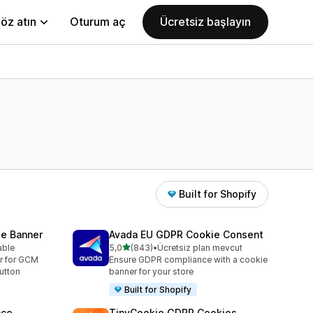
öz atın
Oturum aç
Ücretsiz başlayın
Built for Shopify
e Banner
Avada EU GDPR Cookie Consent
5 yıldız üzerinden
able
5,0
(843)
•
Ücretsiz plan mevcut
toplam 843 değerlendirme
r for GCM
Ensure GDPR compliance with a cookie
utton
banner for your store
Built for Shopify
nce
TinyCookie GDPR Cookies