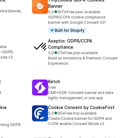
Banner
kie Banner,
5 yıldız üzerinden
5,0
(97)
•
Free plan available
toplam 97 değerlendirme
GDPR/CCPA cookie compliance
banner with Google Consent V2!
Built for Shopify
Axeptio: GDPR/CCPA
able
Compliance
– GDPR,
5 yıldız üzerinden
5,0
(7)
•
Free plan available
toplam 7 değerlendirme
Mode v2
Build an Immersive & Premium Consent
Experience
t
Ketch
Free
t
CMP+DSR: Consent banner and data
rights management, in one app
kie
Cookie Consent by CookieFirst
5 yıldız üzerinden
5,0
(6)
•
Free trial available
toplam 6 değerlendirme
Create Cookie banner for GDPR and
CCPA enable Consent Mode v2
unning GDPR