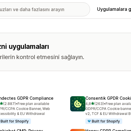
Uygulamalara g
izni uygulamaları
erin kontrol etmesini sağlayın.
ndectes GDPR Compliance
Consentik GPDR Cooki
5 yıldız üzerinden
5 yıldız üzerinden
(2.887)
•
Free plan available
4,8
(263)
•
Free plan avail
lam 2887 değerlendirme
toplam 263 değerlendirme
PR/CCPA Cookie Banner, Web
GDPR/CCPA Cookie banne
essibility & EU Withdrawal
v2, TCF & EU Withdrawal B
Built for Shopify
Built for Shopify
okiebot CMP: Privacy
Hoppy GDPR Complia