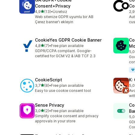
Consent+Privacy
Co
5 yıldız üzerinden
4,9
(13)
•
Ücretsiz
2,9
toplam 13 değerlendirme
top
Web sitenize GDPR uyumlu bir AB
Aut
Çerez banner'ı ekleyin
cus
CookieYes GDPR Cookie Banner
Co
5 yıldız üzerinden
4,8
(7)
•
Free plan available
Mo
toplam 7 değerlendirme
GDPR/CCPA compliant. Google-
5,0
top
certified for GCM V2 & IAB TCF 2.3
Go
com
CookieScript
K:
5 yıldız üzerinden
3,7
(8)
•
Free plan available
5,0
toplam 8 değerlendirme
top
Easy to use cookie consent tool
Avo
wit
Sense Privacy
Co
5 yıldız üzerinden
3,0
(2)
•
Free plan available
Ba
toplam 2 değerlendirme
Simplify cookie consent and privacy
5,0
top
approvals in your store
GD
Con