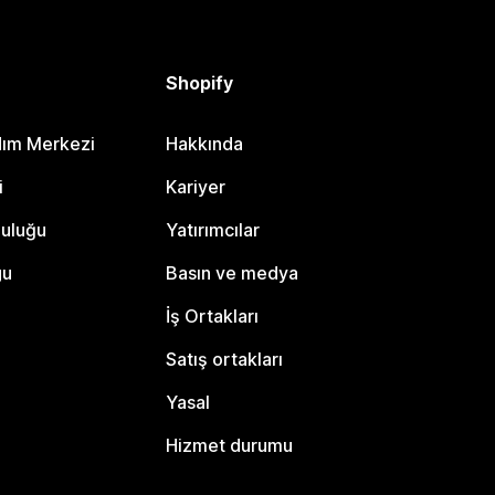
Shopify
dım Merkezi
Hakkında
i
Kariyer
luluğu
Yatırımcılar
gu
Basın ve medya
İş Ortakları
Satış ortakları
Yasal
Hizmet durumu