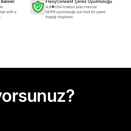
 Banner
FlexyConsent Çerez Uyumluluğu
5 yıldız üzerinden
le
4,8
(3)
•
Ücretsiz plan mevcut
toplam 3 değerlendirme
ipt with a
GDPR uyumluluğu için hızlı bir çerez
.
başlığı oluşturun.
yorsunuz?