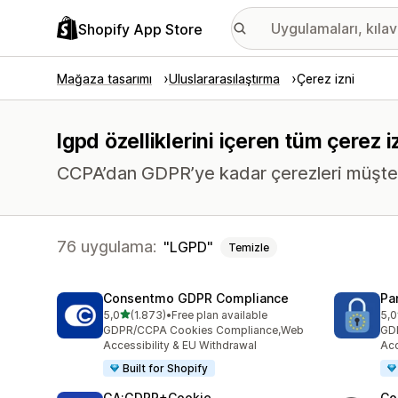
Shopify App Store
Mağaza tasarımı
Uluslararasılaştırma
Çerez izni
lgpd özelliklerini içeren tüm çerez 
CCPA’dan GDPR’ye kadar çerezleri müşteril
76 uygulama:
LGPD
Temizle
Consentmo GDPR Compliance
Pa
5 yıldız üzerinden
5,0
(1.873)
•
Free plan available
5,0
toplam 1873 değerlendirme
top
GDPR/CCPA Cookies Compliance,Web
GD
Accessibility & EU Withdrawal
Acc
Built for Shopify
GA:GDPR+Cookie
Co