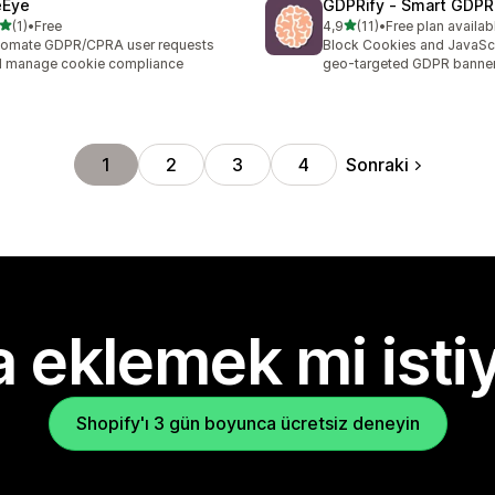
eEye
GDPRify ‑ Smart GDPR
5 yıldız üzerinden
5 yıldız üzerinden
(1)
•
Free
4,9
(11)
•
Free plan availab
lam 1 değerlendirme
toplam 11 değerlendirme
tomate GDPR/CPRA user requests
Block Cookies and JavaScr
 manage cookie compliance
geo-targeted GDPR banner
Sonraki
1
2
3
4
 eklemek mi isti
Shopify'ı 3 gün boyunca ücretsiz deneyin