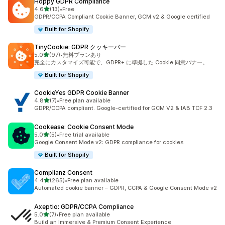
Hoppy GDPR Compliance
5つ星中
4.6
(13)
•
Free
合計レビュー数：13件
GDPR/CCPA Compliant Cookie Banner, GCM v2 & Google certified
Built for Shopify
TinyCookie: GDPR クッキーバー
5つ星中
5.0
(97)
•
無料プランあり
合計レビュー数：97件
完全にカスタマイズ可能で、GDPR+ に準拠した Cookie 同意バナー。
Built for Shopify
CookieYes GDPR Cookie Banner
5つ星中
4.8
(7)
•
Free plan available
合計レビュー数：7件
GDPR/CCPA compliant. Google-certified for GCM V2 & IAB TCF 2.3
Cookease: Cookie Consent Mode
5つ星中
5.0
(5)
•
Free trial available
合計レビュー数：5件
Google Consent Mode v2: GDPR compliance for cookies
Built for Shopify
Complianz Consent
5つ星中
4.4
(265)
•
Free plan available
合計レビュー数：265件
Automated cookie banner – GDPR, CCPA & Google Consent Mode v2
Axeptio: GDPR/CCPA Compliance
5つ星中
5.0
(7)
•
Free plan available
合計レビュー数：7件
Build an Immersive & Premium Consent Experience