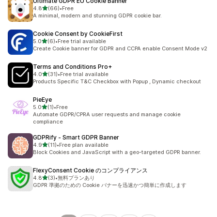
Ultimate GDPR EU Cookie Banner
5つ星中
4.8
(66)
•
Free
合計レビュー数：66件
A minimal, modern and stunning GDPR cookie bar.
Cookie Consent by CookieFirst
5つ星中
5.0
(6)
•
Free trial available
合計レビュー数：6件
Create Cookie banner for GDPR and CCPA enable Consent Mode v2
Terms and Conditions Pro+
5つ星中
4.0
(31)
•
Free trial available
合計レビュー数：31件
Products Specific T&C Checkbox with Popup , Dynamic checkout
PieEye
5つ星中
5.0
(1)
•
Free
合計レビュー数：1件
Automate GDPR/CPRA user requests and manage cookie
compliance
GDPRify ‑ Smart GDPR Banner
5つ星中
4.9
(11)
•
Free plan available
合計レビュー数：11件
Block Cookies and JavaScript with a geo-targeted GDPR banner.
FlexyConsent Cookie のコンプライアンス
5つ星中
4.8
(3)
•
無料プランあり
合計レビュー数：3件
GDPR 準拠のための Cookie バナーを迅速かつ簡単に作成します