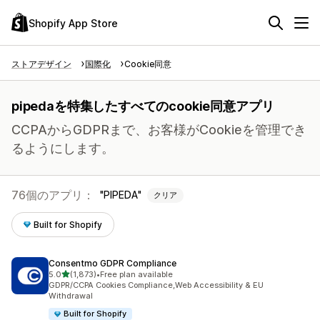
Shopify App Store
ストアデザイン
国際化
Cookie同意
pipedaを特集したすべてのcookie同意アプリ
CCPAからGDPRまで、お客様がCookieを管理でき
るようにします。
76個のアプリ：
PIPEDA
クリア
Built for Shopify
Consentmo GDPR Compliance
5つ星中
5.0
(1,873)
•
Free plan available
合計レビュー数：1873件
GDPR/CCPA Cookies Compliance,Web Accessibility & EU
Withdrawal
Built for Shopify