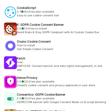
CookieScript
5つ星中
3.7
(8)
•
Free plan available
合計レビュー数：8件
Easy to use cookie consent tool
K: GDPR Cookie Consent Banner
5つ星中
5.0
(1)
•
Free to install
合計レビュー数：1件
Avoid Risks & Stay GDPR Compliant with AI Custom Cookie Bar.
Osano Cookie Consent
Free to install
Get Simple Cookie Consent
Ketch
Free
CMP+DSR: Consent banner and data rights management, in one
app
Sense Privacy
5つ星中
3.0
(2)
•
Free plan available
合計レビュー数：2件
Simplify cookie consent and privacy approvals in your store
Consentico: GDPR Cookie Banner
5つ星中
5.0
(2)
•
Free plan available
合計レビュー数：2件
GDPR/CCPA banner with Google Consent Mode v2 & script blocking