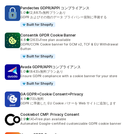
Pandectes GDPR/APPI コンプライアンス
5つ星中
5.0
(2,887)
•
無料プランあり
合計レビュー数：2887件
GDPR およびその他のデータ プライバシー規制に準拠する
Built for Shopify
Consentik GPDR Cookie Banner
5つ星中
4.8
(263)
•
Free plan available
合計レビュー数：263件
GDPR/CCPA Cookie banner for GCM v2, TCF & EU Withdrawal
Button
Built for Shopify
Avada GDPR/APPIコンプライアンス
5つ星中
5.0
(843)
•
無料プランあり
合計レビュー数：843件
Ensure GDPR compliance with a cookie banner for your store
Built for Shopify
GA:GDPR+Cookie Consent+Privacy
5つ星中
4.9
(13)
•
無料
合計レビュー数：13件
GDPR に準拠した EU Cookie バナーを Web サイトに追加します
Cookiebot CMP: Privacy Consent
5つ星中
2.9
(4)
•
Free plan available
合計レビュー数：4件
Automated Google-certified customizable GDPR cookie banner