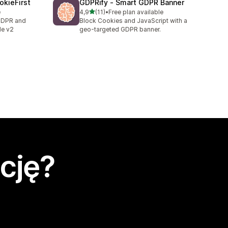
okieFirst
GDPRify ‑ Smart GDPR Banner
na 5 gwiazdek
e
4,9
(11)
•
Free plan available
Łączna liczba recenzji: 11
 GDPR and
Block Cookies and JavaScript with a
e v2
geo-targeted GDPR banner.
cję?