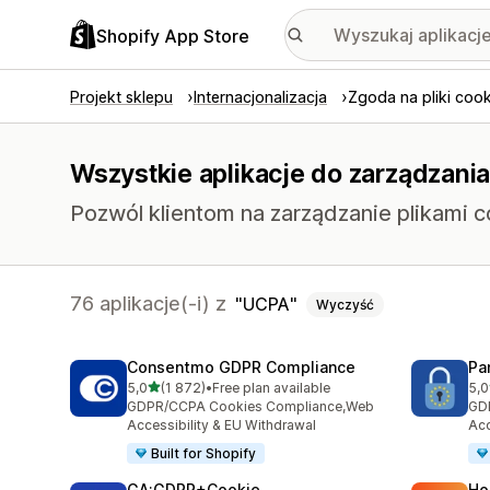
Shopify App Store
Projekt sklepu
Internacjonalizacja
Zgoda na pliki cook
Wszystkie aplikacje do zarządzania
Pozwól klientom na zarządzanie plikami
76 aplikacje(-i) z
UCPA
Wyczyść
Consentmo GDPR Compliance
Pa
na 5 gwiazdek
5,0
(1 872)
•
Free plan available
5,0
Łączna liczba recenzji: 1872
Łąc
GDPR/CCPA Cookies Compliance,Web
GD
Accessibility & EU Withdrawal
Acc
Built for Shopify
GA:GDPR+Cookie
Ho