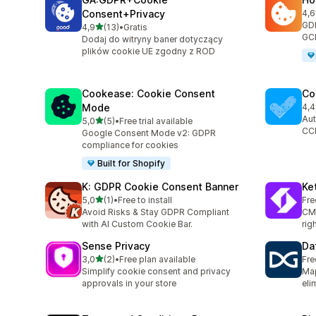
Consent+Privacy
4,6
Łąc
GDP
na 5 gwiazdek
4,9
(13)
•
Gratis
Łączna liczba recenzji: 13
GCM
Dodaj do witryny baner dotyczący
plików cookie UE zgodny z ROD
Cookease: Cookie Consent
Co
Mode
4,4
Łąc
Aut
na 5 gwiazdek
5,0
(5)
•
Free trial available
Łączna liczba recenzji: 5
CC
Google Consent Mode v2: GDPR
compliance for cookies
Built for Shopify
K: GDPR Cookie Consent Banner
Ke
na 5 gwiazdek
5,0
(1)
•
Free to install
Fre
Łączna liczba recenzji: 1
Avoid Risks & Stay GDPR Compliant
CMP
with AI Custom Cookie Bar.
rig
Sense Privacy
Da
na 5 gwiazdek
3,0
(2)
•
Free plan available
Fre
Łączna liczba recenzji: 2
Simplify cookie consent and privacy
Map
approvals in your store
eli