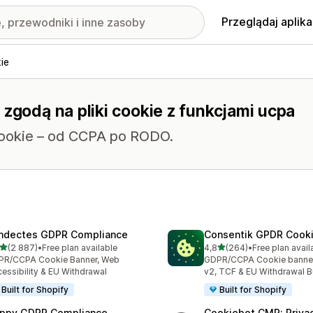
Przeglądaj aplika
ie
 zgodą na pliki cookie z funkcjami ucpa
 cookie – od CCPA po RODO.
ndectes GDPR Compliance
Consentik GPDR Cooki
na 5 gwiazdek
na 5 gwiazdek
(2 887)
•
Free plan available
4,8
(264)
•
Free plan avail
zna liczba recenzji: 2887
Łączna liczba recenzji: 26
PR/CCPA Cookie Banner, Web
GDPR/CCPA Cookie banne
essibility & EU Withdrawal
v2, TCF & EU Withdrawal B
Built for Shopify
Built for Shopify
ppy GDPR Compliance
Cookiebot CMP: Priva