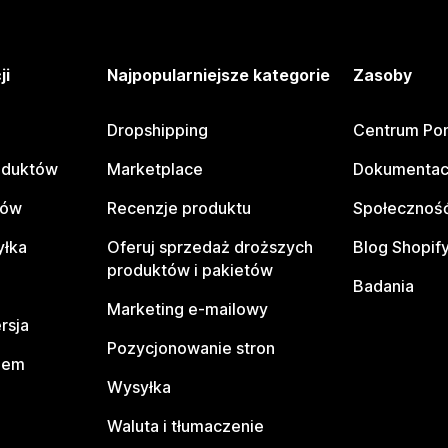
ji
Najpopularniejsze kategorie
Zasoby
Dropshipping
Centrum Po
oduktów
Marketplace
Dokumentac
tów
Recenzje produktu
Społeczność
yłka
Oferuj sprzedaż droższych
Blog Shopif
produktów i pakietów
Badania
Marketing e-mailowy
rsja
Pozycjonowanie stron
pem
Wysyłka
Waluta i tłumaczenie