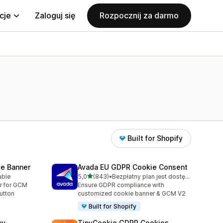
cje
Zaloguj się
Rozpocznij za darmo
Built for Shopify
e Banner
Avada EU GDPR Cookie Consent
na 5 gwiazdek
able
5,0
(843)
•
Bezpłatny plan jest dostępny
4
Łączna liczba recenzji: 843
r for GCM
Ensure GDPR compliance with
utton
customized cookie banner & GCM V2
Built for Shopify
cy
TinyCookie GDPR Cookies