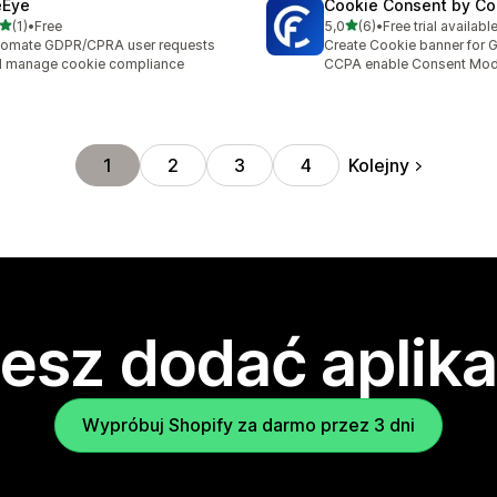
eEye
Cookie Consent by Co
na 5 gwiazdek
na 5 gwiazdek
(1)
•
Free
5,0
(6)
•
Free trial availabl
zna liczba recenzji: 1
Łączna liczba recenzji: 6
tomate GDPR/CPRA user requests
Create Cookie banner for
 manage cookie compliance
CCPA enable Consent Mod
Kolejny
1
2
3
4
esz dodać aplika
Wypróbuj Shopify za darmo przez 3 dni