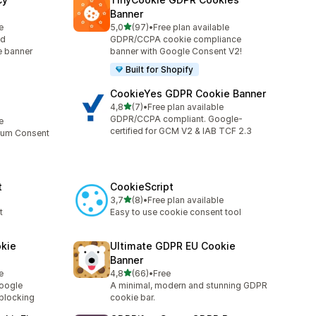
Banner
na 5 gwiazdek
e
5,0
(97)
•
Free plan available
Łączna liczba recenzji: 97
ed
GDPR/CCPA cookie compliance
e banner
banner with Google Consent V2!
Built for Shopify
CookieYes GDPR Cookie Banner
na 5 gwiazdek
4,8
(7)
•
Free plan available
Łączna liczba recenzji: 7
GDPR/CCPA compliant. Google-
e
certified for GCM V2 & IAB TCF 2.3
mium Consent
t
CookieScript
na 5 gwiazdek
3,7
(8)
•
Free plan available
Łączna liczba recenzji: 8
t
Easy to use cookie consent tool
kie
Ultimate GDPR EU Cookie
Banner
na 5 gwiazdek
e
4,8
(66)
•
Free
Łączna liczba recenzji: 66
oogle
A minimal, modern and stunning GDPR
blocking
cookie bar.