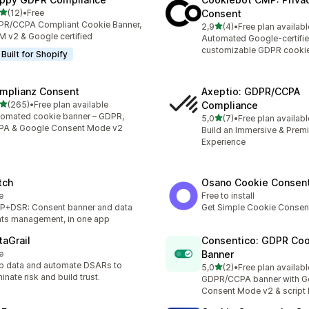
na 5 gwiazdek
(12)
•
Free
Consent
zna liczba recenzji: 12
R/CCPA Compliant Cookie Banner,
na 5 gwiazdek
2,9
(4)
•
Free plan availabl
Łączna liczba recenzji: 4
 v2 & Google certified
Automated Google-certifi
customizable GDPR cooki
Built for Shopify
mplianz Consent
Axeptio: GDPR/CCPA
na 5 gwiazdek
(265)
•
Free plan available
Compliance
zna liczba recenzji: 265
omated cookie banner – GDPR,
na 5 gwiazdek
5,0
(7)
•
Free plan availabl
Łączna liczba recenzji: 7
PA & Google Consent Mode v2
Build an Immersive & Pre
Experience
tch
Osano Cookie Consen
e
Free to install
+DSR: Consent banner and data
Get Simple Cookie Consen
hts management, in one app
taGrail
Consentico: GDPR Coo
e
Banner
 data and automate DSARs to
na 5 gwiazdek
5,0
(2)
•
Free plan availabl
Łączna liczba recenzji: 2
minate risk and build trust.
GDPR/CCPA banner with G
Consent Mode v2 & script 