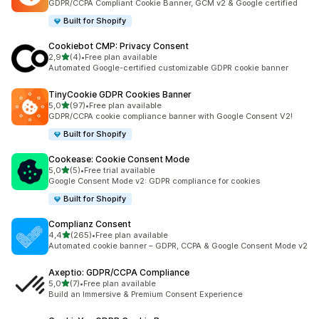
GDPR/CCPA Compliant Cookie Banner, GCM v2 & Google certified
Built for Shopify
Cookiebot CMP: Privacy Consent
na 5 gwiazdek
2,9
(4)
•
Free plan available
Łączna liczba recenzji: 4
Automated Google-certified customizable GDPR cookie banner
TinyCookie GDPR Cookies Banner
na 5 gwiazdek
5,0
(97)
•
Free plan available
Łączna liczba recenzji: 97
GDPR/CCPA cookie compliance banner with Google Consent V2!
Built for Shopify
Cookease: Cookie Consent Mode
na 5 gwiazdek
5,0
(5)
•
Free trial available
Łączna liczba recenzji: 5
Google Consent Mode v2: GDPR compliance for cookies
Built for Shopify
Complianz Consent
na 5 gwiazdek
4,4
(265)
•
Free plan available
Łączna liczba recenzji: 265
Automated cookie banner – GDPR, CCPA & Google Consent Mode v2
Axeptio: GDPR/CCPA Compliance
na 5 gwiazdek
5,0
(7)
•
Free plan available
Łączna liczba recenzji: 7
Build an Immersive & Premium Consent Experience