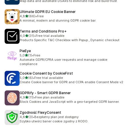
Map data and automate DSARs to eliminate risk and build trust.
Ultimate GDPR EU Cookie Banner
na 5 gwiazdek
4,8
(66)
•
Free
Łączna liczba recenzji: 66
A minimal, modern and stunning GDPR cookie bar.
Terms and Conditions Pro+
na 5 gwiazdek
4,0
(31)
•
Free trial available
Łączna liczba recenzji: 31
Products Specific T&C Checkbox with Popup , Dynamic checkout
PieEye
na 5 gwiazdek
5,0
(1)
•
Free
Łączna liczba recenzji: 1
Automate GDPR/CPRA user requests and manage cookie
compliance
Cookie Consent by CookieFirst
na 5 gwiazdek
5,0
(6)
•
Free trial available
Łączna liczba recenzji: 6
Create Cookie banner for GDPR and CCPA enable Consent Mode v2
GDPRify ‑ Smart GDPR Banner
na 5 gwiazdek
4,9
(11)
•
Free plan available
Łączna liczba recenzji: 11
Block Cookies and JavaScript with a geo-targeted GDPR banner.
Zgodność FlexyConsent
na 5 gwiazdek
4,8
(3)
•
Bezpłatny plan jest dostępny
Łączna liczba recenzji: 3
Szybko utwórz baner cookie zgodny z RODO.