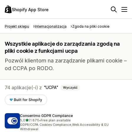
Shopify App Store
Projekt sklepu
Internacjonalizacja
Zgoda na pliki cookie
Wszystkie aplikacje do zarządzania zgodą na
pliki cookie z funkcjami ucpa
Pozwól klientom na zarządzanie plikami cookie –
od CCPA po RODO.
74 aplikacje(-i) z
UCPA
Wyczyść
Built for Shopify
Consentmo GDPR Compliance
na 5 gwiazdek
5,0
(1 871)
•
Free plan available
Łączna liczba recenzji: 1871
GDPR/CCPA Cookies Compliance,Web Accessibility & EU
Withdrawal