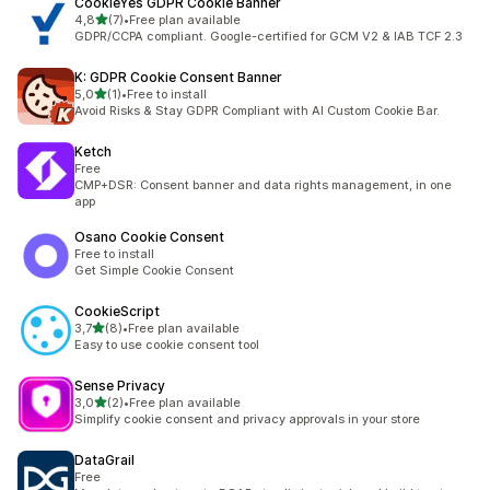
CookieYes GDPR Cookie Banner
na 5 gwiazdek
4,8
(7)
•
Free plan available
Łączna liczba recenzji: 7
GDPR/CCPA compliant. Google-certified for GCM V2 & IAB TCF 2.3
K: GDPR Cookie Consent Banner
na 5 gwiazdek
5,0
(1)
•
Free to install
Łączna liczba recenzji: 1
Avoid Risks & Stay GDPR Compliant with AI Custom Cookie Bar.
Ketch
Free
CMP+DSR: Consent banner and data rights management, in one
app
Osano Cookie Consent
Free to install
Get Simple Cookie Consent
CookieScript
na 5 gwiazdek
3,7
(8)
•
Free plan available
Łączna liczba recenzji: 8
Easy to use cookie consent tool
Sense Privacy
na 5 gwiazdek
3,0
(2)
•
Free plan available
Łączna liczba recenzji: 2
Simplify cookie consent and privacy approvals in your store
DataGrail
Free