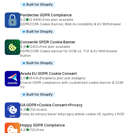
Built for Shopify
Pandectes GDPR Compliance
na 5 gwiazdek
5,0
(2 886)
•
Free plan available
Łączna liczba recenzji: 2886
GDPR/CCPA Cookie Banner, Web Accessibility & EU Withdrawal
Built for Shopify
Consentik GPDR Cookie Banner
na 5 gwiazdek
4,9
(262)
•
Free plan available
Łączna liczba recenzji: 262
GDPR/CCPA Cookie banner for GCM v2, TCF & EU Withdrawal
Button
Built for Shopify
Avada EU GDPR Cookie Consent
na 5 gwiazdek
5,0
(843)
•
Bezpłatny plan jest dostępny
Łączna liczba recenzji: 843
Ensure GDPR compliance with customized cookie banner & GCM
V2
Built for Shopify
GA:GDPR+Cookie Consent+Privacy
na 5 gwiazdek
4,9
(13)
•
Gratis
Łączna liczba recenzji: 13
Dodaj do witryny baner dotyczący plików cookie UE zgodny z ROD
Hoppy GDPR Compliance
na 5 gwiazdek
4,6
(12)
•
Free
Łączna liczba recenzji: 12