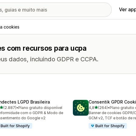
Ver ap
a cookies
es com recursos para ucpa
seus dados, incluindo GDPR e CCPA.
ndectes LGPD Brasileira
Consentik GPDR Cooki
de 5 estrelas
de 5 estrelas
(2.887)
•
Plano gratuito disponível
4,8
(264)
•
Plano gratuito 
7 avaliações ao todo
264 avaliações ao todo
nformidade com o GDPR & Modo de
Banner de cookies GDPR/
sentimento do Google v2
GCM v2, TCF e botão de re
Built for Shopify
Built for Shopify