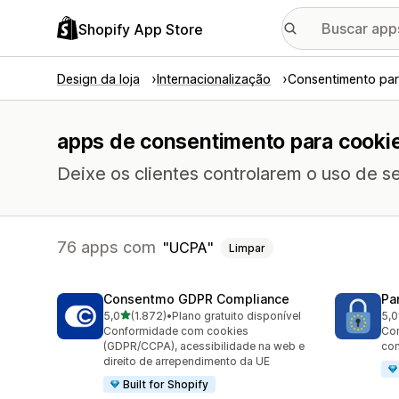
Shopify App Store
Design da loja
Internacionalização
Consentimento par
apps de consentimento para cooki
Deixe os clientes controlarem o uso de 
76 apps com
UCPA
Limpar
Consentmo GDPR Compliance
Pa
de 5 estrelas
5,0
(1.872)
•
Plano gratuito disponível
5,0
1872 avaliações ao todo
288
Conformidade com cookies
Co
(GDPR/CCPA), acessibilidade na web e
con
direito de arrependimento da UE
Built for Shopify