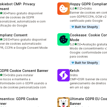
okiebot CMP: Privacy
Hoppy GDPR Complia
de 5 estrelas
nsent
4,6
(12)
•
Grátis
12 avaliações ao todo
Banner de cookies em con
de 5 estrelas
(4)
•
Plano gratuito disponível
valiações ao todo
com GDPR/CCPA, GCM v2
ner de cookies de GDPR
certificado pelo Google
sonalizável, automatizado e com
tificação do Google
Built for Shopify
mplianz Consent
Cookease: Cookie Co
de 5 estrelas
(265)
•
Plano gratuito disponível
Mode
 avaliações ao todo
ner de cookies automatizado:
de 5 estrelas
5,0
(5)
•
Avaliação gratuit
5 avaliações ao todo
PR, CCPA e Google Consent Mode
Modo de consentimento v
Google: conformidade co
para cookies
Built for Shopify
 GDPR Cookie Consent Banner
Ketch
de 5 estrelas
(1)
•
Grátis para instalar
Grátis
valiações ao todo
te riscos e mantenha a
CMP+DSR: banner de cons
nformidade com o GDPR usando a
gerenciamento de direitos
ra de cookies personalizada com
em um só app
nsentico: GDPR Cookie
Ultimate GDPR EU Coo
nner
Banner