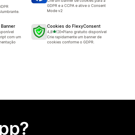
Crie um banner de cookies para a
GDPR e a CCPA e ative o Consent
 GDPR
Mode v2
slumbrante.
 Banner
Cookies do FlexyConsent
de 5 estrelas
sponível
4,8
(3)
•
Plano gratuito disponível
3 avaliações ao todo
cript com um
Crie rapidamente um banner de
mentação
cookies conforme o GDPR.
app?