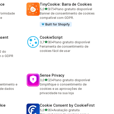
nce
TinyCookie: Barra de Cookies
de 5 estrelas
5,0
(97)
•
Plano gratuito disponível
97 avaliações ao todo
formidade
Banner de consentimento de cookies
 e
compatível com GDPR.
Built for Shopify
nsent
CookieScript
de 5 estrelas
3,7
(8)
•
Plano gratuito disponível
8 avaliações ao todo
Ferramenta de consentimento de
a
cookies fácil de usar
2 do
m o GDPR
Sense Privacy
de 5 estrelas
3,0
(2)
•
Plano gratuito disponível
2 avaliações ao todo
entimento e
Simplifique o consentimento de
 de dados
cookies e as aprovações de
privacidade na sua loja
kie
Cookie Consent by CookieFirst
de 5 estrelas
5,0
(6)
•
Avaliação gratuita
6 avaliações ao todo