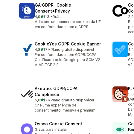
GA:GDPR+Cookie
Co
Consent+Privacy
Co
de 5 estrelas
4,9
(13)
•
Grátis
2,9
13 avaliações ao todo
4 a
Adicione um banner de cookies da UE
Ban
em conformidade com o GDPR
per
cer
CookieYes GDPR Cookie Banner
Co
de 5 estrelas
4,8
(7)
•
Plano gratuito disponível
4,4
7 avaliações ao todo
265
Em conformidade com GDPR/CCPA.
Ban
Certificado pelo Google para GCM V2
GD
e IAB TCF 2.3
v2
Axeptio: GDPR/CCPA
K:
Compliance
5,0
1 a
Evi
de 5 estrelas
5,0
(7)
•
Plano gratuito disponível
7 avaliações ao todo
co
Crie uma experiência de
bar
consentimento imersiva e premium
IA.
Osano Cookie Consent
Co
Grátis para instalar
Ba