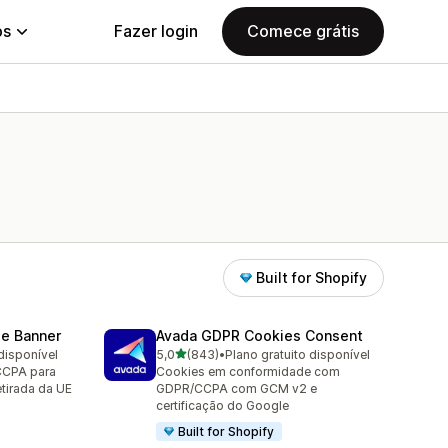
ps
Fazer login
Comece grátis
Built for Shopify
e Banner
Avada GDPR Cookies Consent
de 5 estrelas
disponível
5,0
(843)
•
Plano gratuito disponível
843 avaliações ao todo
CCPA para
Cookies em conformidade com
tirada da UE
GDPR/CCPA com GCM v2 e
certificação do Google
Built for Shopify