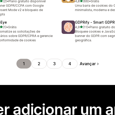
de 5 estrelas
de 5 estrelas
(2)
•
Plano gratuito disponível
4,8
(66)
•
Grátis
valiações ao todo
66 avaliações ao todo
nner GDPR/CCPA com Google
Uma barra de cookies do
sent Mode v2 e bloqueio de
minimalista, moderna e de
ipts
eEye
GDPRify ‑ Smart GDPR
de 5 estrelas
de 5 estrelas
(1)
•
Grátis
4,9
(11)
•
Plano gratuito di
valiações ao todo
11 avaliações ao todo
omatize as solicitações de
Bloqueie cookies e JavaS
ários sobre GDPR/CPRA e gerencie
banner do GDPR com seg
onformidade de cookies
geográfica.
Avançar
1
2
3
4
r adicionar um 