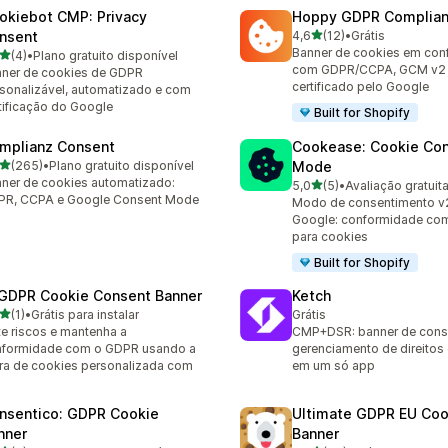
okiebot CMP: Privacy
Hoppy GDPR Complia
de 5 estrelas
nsent
4,6
(12)
•
Grátis
12 avaliações ao todo
Banner de cookies em con
de 5 estrelas
(4)
•
Plano gratuito disponível
valiações ao todo
com GDPR/CCPA, GCM v2
ner de cookies de GDPR
certificado pelo Google
sonalizável, automatizado e com
tificação do Google
Built for Shopify
mplianz Consent
Cookease: Cookie Co
de 5 estrelas
(265)
•
Plano gratuito disponível
Mode
 avaliações ao todo
ner de cookies automatizado:
de 5 estrelas
5,0
(5)
•
Avaliação gratuit
5 avaliações ao todo
PR, CCPA e Google Consent Mode
Modo de consentimento v
Google: conformidade co
para cookies
Built for Shopify
 GDPR Cookie Consent Banner
Ketch
de 5 estrelas
(1)
•
Grátis para instalar
Grátis
valiações ao todo
te riscos e mantenha a
CMP+DSR: banner de cons
nformidade com o GDPR usando a
gerenciamento de direitos
ra de cookies personalizada com
em um só app
nsentico: GDPR Cookie
Ultimate GDPR EU Coo
nner
Banner