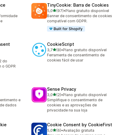
nce
TinyCookie: Barra de Cookies
de 5 estrelas
5,0
(97)
•
Plano gratuito disponível
97 avaliações ao todo
formidade
Banner de consentimento de cookies
 e
compatível com GDPR.
Built for Shopify
nsent
CookieScript
de 5 estrelas
3,7
(8)
•
Plano gratuito disponível
8 avaliações ao todo
Ferramenta de consentimento de
a
cookies fácil de usar
2 do
m o GDPR
Sense Privacy
de 5 estrelas
3,0
(2)
•
Plano gratuito disponível
2 avaliações ao todo
entimento e
Simplifique o consentimento de
 de dados
cookies e as aprovações de
privacidade na sua loja
kie
Cookie Consent by CookieFirst
de 5 estrelas
5,0
(6)
•
Avaliação gratuita
6 avaliações ao todo