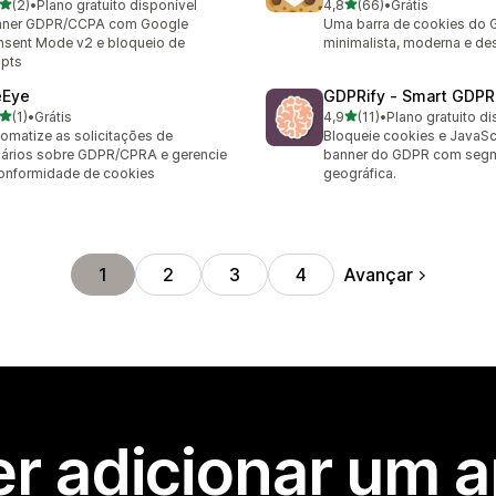
de 5 estrelas
de 5 estrelas
(2)
•
Plano gratuito disponível
4,8
(66)
•
Grátis
valiações ao todo
66 avaliações ao todo
nner GDPR/CCPA com Google
Uma barra de cookies do
sent Mode v2 e bloqueio de
minimalista, moderna e de
ipts
eEye
GDPRify ‑ Smart GDPR
de 5 estrelas
de 5 estrelas
(1)
•
Grátis
4,9
(11)
•
Plano gratuito di
valiações ao todo
11 avaliações ao todo
omatize as solicitações de
Bloqueie cookies e JavaS
ários sobre GDPR/CPRA e gerencie
banner do GDPR com seg
onformidade de cookies
geográfica.
Avançar
1
2
3
4
r adicionar um 