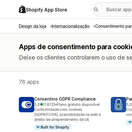
Shopify App Store
Design da loja
Internacionalização
Consentimento par
Apps de consentimento para cooki
Deixe os clientes controlarem o uso de 
76 apps
Consentmo GDPR Compliance
Pa
de 5 estrelas
5,0
(1.872)
•
Plano gratuito disponível
5,0
1872 avaliações ao todo
288
Conformidade com cookies
Co
(GDPR/CCPA), acessibilidade na web e
con
direito de arrependimento da UE
Built for Shopify