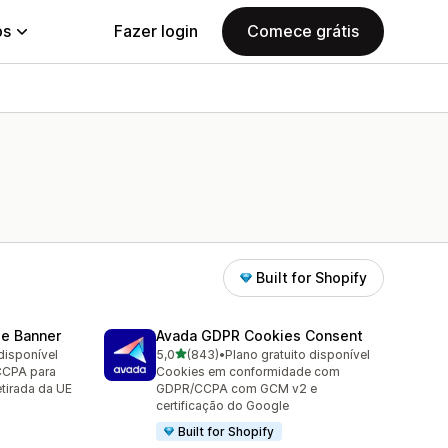
ps
Fazer login
Comece grátis
Built for Shopify
e Banner
Avada GDPR Cookies Consent
de 5 estrelas
disponível
5,0
(843)
•
Plano gratuito disponível
843 avaliações ao todo
CCPA para
Cookies em conformidade com
tirada da UE
GDPR/CCPA com GCM v2 e
certificação do Google
Built for Shopify