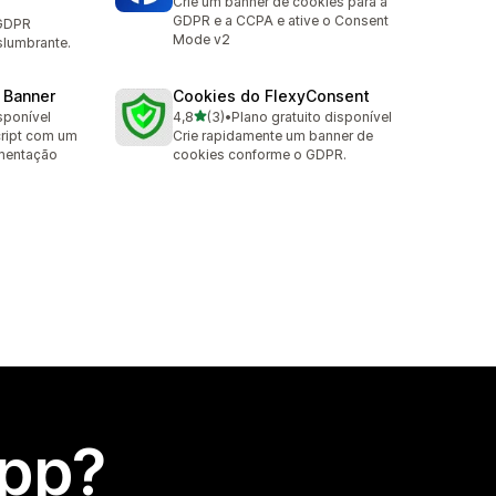
Crie um banner de cookies para a
GDPR e a CCPA e ative o Consent
 GDPR
Mode v2
slumbrante.
 Banner
Cookies do FlexyConsent
de 5 estrelas
sponível
4,8
(3)
•
Plano gratuito disponível
3 avaliações ao todo
cript com um
Crie rapidamente um banner de
mentação
cookies conforme o GDPR.
app?