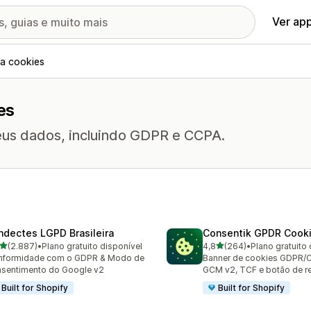
Ver ap
a cookies
es
seus dados, incluindo GDPR e CCPA.
ndectes LGPD Brasileira
Consentik GPDR Cooki
de 5 estrelas
de 5 estrelas
(2.887)
•
Plano gratuito disponível
4,8
(264)
•
Plano gratuito 
7 avaliações ao todo
264 avaliações ao todo
nformidade com o GDPR & Modo de
Banner de cookies GDPR/
sentimento do Google v2
GCM v2, TCF e botão de re
Built for Shopify
Built for Shopify