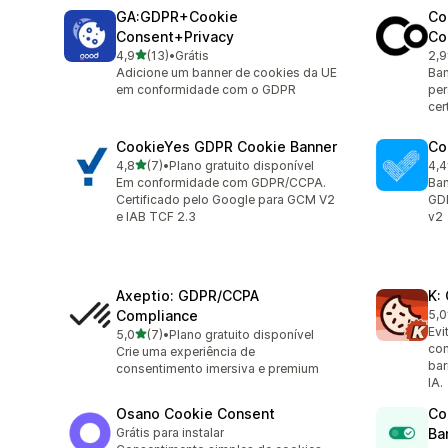
GA:GDPR+Cookie
Co
Consent+Privacy
Co
de 5 estrelas
4,9
(13)
•
Grátis
2,9
13 avaliações ao todo
4 a
Adicione um banner de cookies da UE
Ban
em conformidade com o GDPR
per
cer
CookieYes GDPR Cookie Banner
Co
de 5 estrelas
4,8
(7)
•
Plano gratuito disponível
4,4
7 avaliações ao todo
265
Em conformidade com GDPR/CCPA.
Ban
Certificado pelo Google para GCM V2
GD
e IAB TCF 2.3
v2
Axeptio: GDPR/CCPA
K:
Compliance
5,0
1 a
Evi
de 5 estrelas
5,0
(7)
•
Plano gratuito disponível
7 avaliações ao todo
co
Crie uma experiência de
bar
consentimento imersiva e premium
IA.
Osano Cookie Consent
Co
Grátis para instalar
Ba