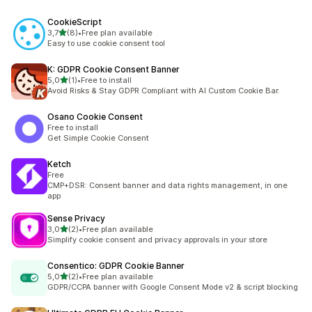
CookieScript
5 yıldız üzerinden
3,7
(8)
•
Free plan available
toplam 8 değerlendirme
Easy to use cookie consent tool
K: GDPR Cookie Consent Banner
5 yıldız üzerinden
5,0
(1)
•
Free to install
toplam 1 değerlendirme
Avoid Risks & Stay GDPR Compliant with AI Custom Cookie Bar.
Osano Cookie Consent
Free to install
Get Simple Cookie Consent
Ketch
Free
CMP+DSR: Consent banner and data rights management, in one
app
Sense Privacy
5 yıldız üzerinden
3,0
(2)
•
Free plan available
toplam 2 değerlendirme
Simplify cookie consent and privacy approvals in your store
Consentico: GDPR Cookie Banner
5 yıldız üzerinden
5,0
(2)
•
Free plan available
toplam 2 değerlendirme
GDPR/CCPA banner with Google Consent Mode v2 & script blocking