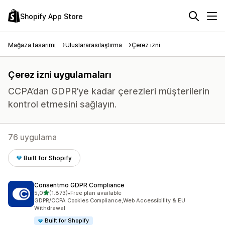
Shopify App Store
Mağaza tasarımı
Uluslararasılaştırma
Çerez izni
Çerez izni uygulamaları
CCPA’dan GDPR’ye kadar çerezleri müşterilerin
kontrol etmesini sağlayın.
76 uygulama
Built for Shopify
Consentmo GDPR Compliance
5 yıldız üzerinden
5,0
(1.873)
•
Free plan available
toplam 1873 değerlendirme
GDPR/CCPA Cookies Compliance,Web Accessibility & EU
Withdrawal
Built for Shopify