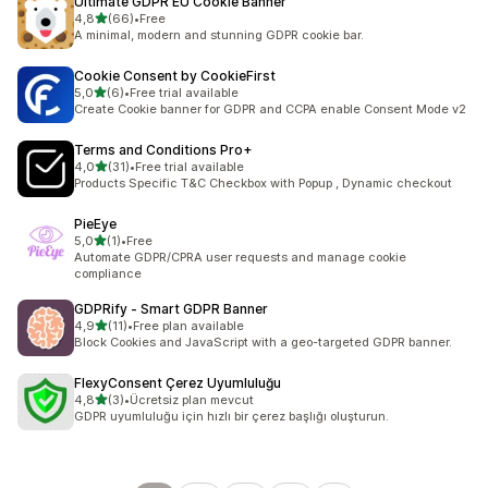
Ultimate GDPR EU Cookie Banner
5 yıldız üzerinden
4,8
(66)
•
Free
toplam 66 değerlendirme
A minimal, modern and stunning GDPR cookie bar.
Cookie Consent by CookieFirst
5 yıldız üzerinden
5,0
(6)
•
Free trial available
toplam 6 değerlendirme
Create Cookie banner for GDPR and CCPA enable Consent Mode v2
Terms and Conditions Pro+
5 yıldız üzerinden
4,0
(31)
•
Free trial available
toplam 31 değerlendirme
Products Specific T&C Checkbox with Popup , Dynamic checkout
PieEye
5 yıldız üzerinden
5,0
(1)
•
Free
toplam 1 değerlendirme
Automate GDPR/CPRA user requests and manage cookie
compliance
GDPRify ‑ Smart GDPR Banner
5 yıldız üzerinden
4,9
(11)
•
Free plan available
toplam 11 değerlendirme
Block Cookies and JavaScript with a geo-targeted GDPR banner.
FlexyConsent Çerez Uyumluluğu
5 yıldız üzerinden
4,8
(3)
•
Ücretsiz plan mevcut
toplam 3 değerlendirme
GDPR uyumluluğu için hızlı bir çerez başlığı oluşturun.