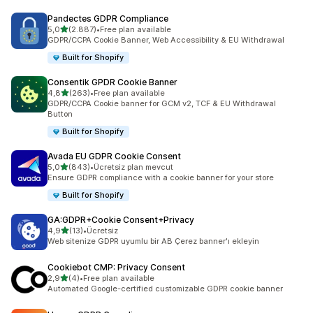
Pandectes GDPR Compliance
5 yıldız üzerinden
5,0
(2.887)
•
Free plan available
toplam 2887 değerlendirme
GDPR/CCPA Cookie Banner, Web Accessibility & EU Withdrawal
Built for Shopify
Consentik GPDR Cookie Banner
5 yıldız üzerinden
4,8
(263)
•
Free plan available
toplam 263 değerlendirme
GDPR/CCPA Cookie banner for GCM v2, TCF & EU Withdrawal
Button
Built for Shopify
Avada EU GDPR Cookie Consent
5 yıldız üzerinden
5,0
(843)
•
Ücretsiz plan mevcut
toplam 843 değerlendirme
Ensure GDPR compliance with a cookie banner for your store
Built for Shopify
GA:GDPR+Cookie Consent+Privacy
5 yıldız üzerinden
4,9
(13)
•
Ücretsiz
toplam 13 değerlendirme
Web sitenize GDPR uyumlu bir AB Çerez banner'ı ekleyin
Cookiebot CMP: Privacy Consent
5 yıldız üzerinden
2,9
(4)
•
Free plan available
toplam 4 değerlendirme
Automated Google-certified customizable GDPR cookie banner