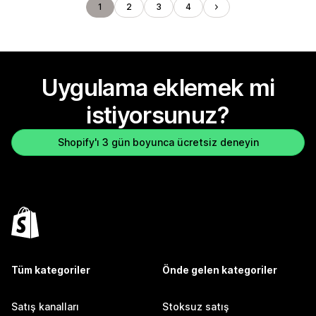
1
2
3
4
Uygulama eklemek mi
istiyorsunuz?
Shopify'ı 3 gün boyunca ücretsiz deneyin
Tüm kategoriler
Önde gelen kategoriler
Satış kanalları
Stoksuz satış