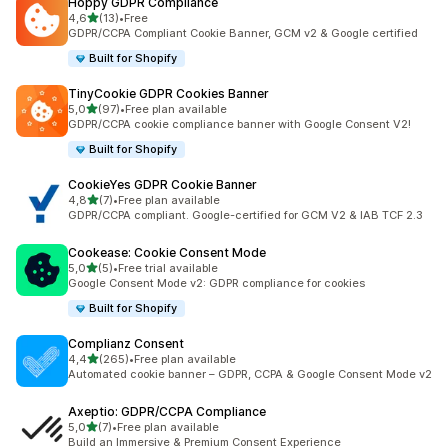
Hoppy GDPR Compliance
5 yıldız üzerinden
4,6
(13)
•
Free
toplam 13 değerlendirme
GDPR/CCPA Compliant Cookie Banner, GCM v2 & Google certified
Built for Shopify
TinyCookie GDPR Cookies Banner
5 yıldız üzerinden
5,0
(97)
•
Free plan available
toplam 97 değerlendirme
GDPR/CCPA cookie compliance banner with Google Consent V2!
Built for Shopify
CookieYes GDPR Cookie Banner
5 yıldız üzerinden
4,8
(7)
•
Free plan available
toplam 7 değerlendirme
GDPR/CCPA compliant. Google-certified for GCM V2 & IAB TCF 2.3
Cookease: Cookie Consent Mode
5 yıldız üzerinden
5,0
(5)
•
Free trial available
toplam 5 değerlendirme
Google Consent Mode v2: GDPR compliance for cookies
Built for Shopify
Complianz Consent
5 yıldız üzerinden
4,4
(265)
•
Free plan available
toplam 265 değerlendirme
Automated cookie banner – GDPR, CCPA & Google Consent Mode v2
Axeptio: GDPR/CCPA Compliance
5 yıldız üzerinden
5,0
(7)
•
Free plan available
toplam 7 değerlendirme
Build an Immersive & Premium Consent Experience