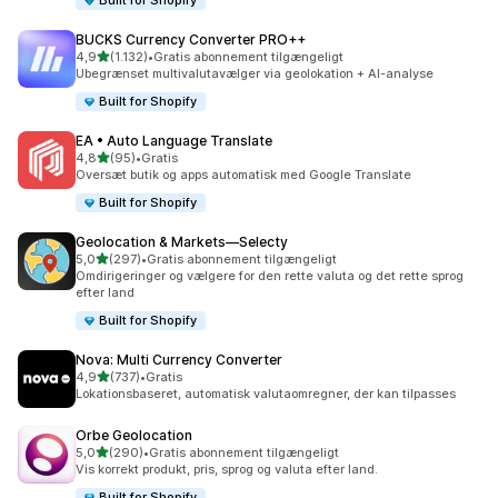
Built for Shopify
BUCKS Currency Converter PRO++
ud af 5 stjerner
4,9
(1.132)
•
Gratis abonnement tilgængeligt
1132 anmeldelser i alt
Ubegrænset multivalutavælger via geolokation + AI-analyse
Built for Shopify
EA • Auto Language Translate
ud af 5 stjerner
4,8
(95)
•
Gratis
95 anmeldelser i alt
Oversæt butik og apps automatisk med Google Translate
Built for Shopify
Geolocation & Markets—Selecty
ud af 5 stjerner
5,0
(297)
•
Gratis abonnement tilgængeligt
297 anmeldelser i alt
Omdirigeringer og vælgere for den rette valuta og det rette sprog
efter land
Built for Shopify
Nova: Multi Currency Converter
ud af 5 stjerner
4,9
(737)
•
Gratis
737 anmeldelser i alt
Lokationsbaseret, automatisk valutaomregner, der kan tilpasses
Orbe Geolocation
ud af 5 stjerner
5,0
(290)
•
Gratis abonnement tilgængeligt
290 anmeldelser i alt
Vis korrekt produkt, pris, sprog og valuta efter land.
Built for Shopify