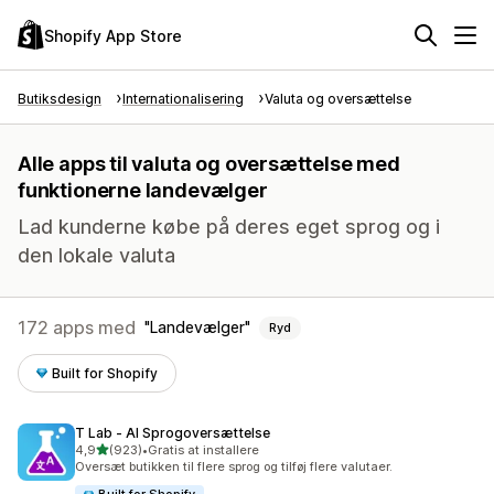
Shopify App Store
Butiksdesign
Internationalisering
Valuta og oversættelse
Alle apps til valuta og oversættelse med
funktionerne landevælger
Lad kunderne købe på deres eget sprog og i
den lokale valuta
172 apps med
Landevælger
Ryd
Built for Shopify
T Lab ‑ AI Sprogoversættelse
ud af 5 stjerner
4,9
(923)
•
Gratis at installere
923 anmeldelser i alt
Oversæt butikken til flere sprog og tilføj flere valutaer.