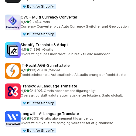
Built for Shopify
CVC – Multi Currency Converter
ud af 5 stjerner
4,5
(124)
•
Gratis
124 anmeldelser i alt
Currency Converter plus Auto Currency Switcher and Geolocation
Built for Shopify
Shopify Translate & Adapt
ud af 5 stjerner
4,5
(1.396)
•
Gratis
1396 anmeldelser i alt
Oversæt og tilpas indholdet i din butik til alle markeder
IT‑Recht AGB‑Schnittstelle
ud af 5 stjerner
4,9
(18)
•
$9.90/Monat
18 anmeldelser i alt
Rechtssicherheit: Automatische Aktualisierung der Rechtstexte
Transcy: AI Language Translate
ud af 5 stjerner
4,5
(2.492)
•
Gratis abonnement tilgængeligt
2492 anmeldelser i alt
Oversæt og skift valuta automatisk efter lokation. Sælg globalt.
Built for Shopify
Langwill：AI Language Translate
ud af 5 stjerner
4,6
(603)
•
Gratis abonnement tilgængeligt
603 anmeldelser i alt
Oversæt butik til flere sprog og valutaer for at globalisere.
Built for Shopify