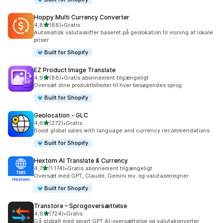
Hoppy Multi Currency Converter
ud af 5 stjerner
4,8
(88)
•
Gratis
88 anmeldelser i alt
Automatisk valutaskifter baseret på geolokation til visning af lokale
priser
Built for Shopify
EZ Product Image Translate
ud af 5 stjerner
4,9
(88)
•
Gratis abonnement tilgængeligt
88 anmeldelser i alt
Oversæt dine produktbilleder til hver besøgendes sprog
Built for Shopify
Geolocation ‑ GLC
ud af 5 stjerner
4,6
(272)
•
Gratis
272 anmeldelser i alt
Boost global sales with language and currency recommendations.
Built for Shopify
Hextom AI Translate & Currency
ud af 5 stjerner
4,7
(1.174)
•
Gratis abonnement tilgængeligt
1174 anmeldelser i alt
Oversæt med GPT, Claude, Gemini mv. og valutaomregner
Built for Shopify
Transtore – Sprogoversættelse
ud af 5 stjerner
4,6
(724)
•
Gratis
724 anmeldelser i alt
Gå globalt med smart GPT AI-oversættelse og valutakonverter