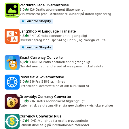
Produktbillede Oversættelse
ud af 5 stjerner
5,0
(12)
•
Gratis abonnement tilgængeligt
12 anmeldelser i alt
Vis oversatte produktbilleder til kunder på deres eget sprog
Built for Shopify
LangShop AI Language Translate
ud af 5 stjerner
4,5
(441)
•
Gratis abonnement tilgængeligt
441 anmeldelser i alt
Oversæt sprog med OpenAI og DeepL, og omregn valuta.
Built for Shopify
Beast Currency Converter
ud af 5 stjerner
4,6
(1.056)
•
Gratis abonnement tilgængeligt
1056 anmeldelser i alt
Gør det nemt at handle ved at vise priser i lokal valuta.
Reversia: AI‑oversættelse
ud af 5 stjerner
5,0
(21)
•
Fra $199 pr. måned
21 anmeldelser i alt
Professionel oversættelse af din butik med AI
Growably: Currency Converter
ud af 5 stjerner
5,0
(21)
•
Gratis abonnement tilgængeligt
21 anmeldelser i alt
Automatisk valutaomskifter via geolokation – vis lokale priser
Currency Converter Plus
ud af 5 stjerner
4,7
(194)
•
Mulighed for gratis prøveperiode
194 anmeldelser i alt
Forbedr dine salg på internationale markeder