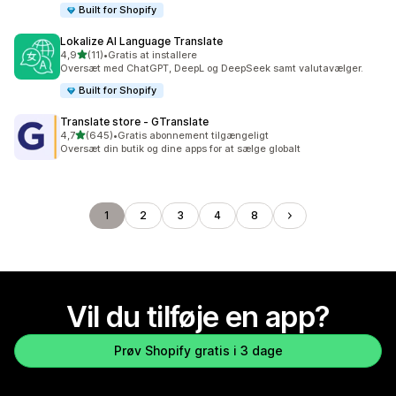
Built for Shopify
Lokalize AI Language Translate
ud af 5 stjerner
4,9
(11)
•
Gratis at installere
11 anmeldelser i alt
Oversæt med ChatGPT, DeepL og DeepSeek samt valutavælger.
Built for Shopify
Translate store ‑ GTranslate
ud af 5 stjerner
4,7
(645)
•
Gratis abonnement tilgængeligt
645 anmeldelser i alt
Oversæt din butik og dine apps for at sælge globalt
1
2
3
4
8
Vil du tilføje en app?
Prøv Shopify gratis i 3 dage