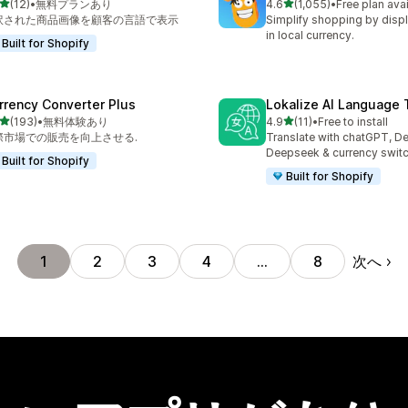
5つ星中
5つ星中
(12)
•
無料プランあり
4.6
(1,055)
•
Free plan ava
計レビュー数：12件
合計レビュー数：1055件
訳された商品画像を顧客の言語で表示
Simplify shopping by displ
in local currency.
Built for Shopify
rrency Converter Plus
Lokalize AI Language 
5つ星中
5つ星中
(193)
•
無料体験あり
4.9
(11)
•
Free to install
計レビュー数：193件
合計レビュー数：11件
際市場での販売を向上させる.
Translate with chatGPT, D
Deepseek & currency switc
Built for Shopify
Built for Shopify
次へ
1
2
3
4
…
8