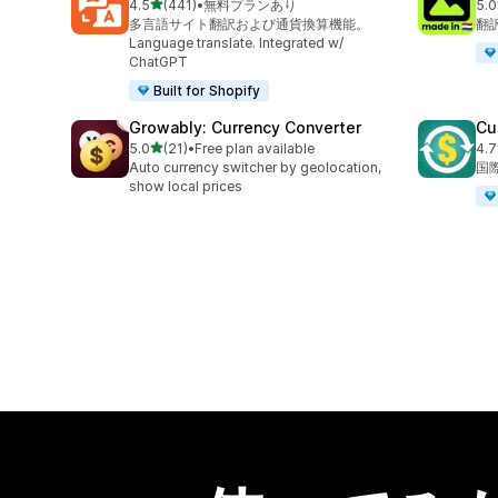
5つ星中
4.5
(441)
•
無料プランあり
5.0
合計レビュー数：441件
合
多言語サイト翻訳および通貨換算機能。
翻
Language translate. Integrated w/
ChatGPT
Built for Shopify
Growably: Currency Converter
Cu
5つ星中
5.0
(21)
•
Free plan available
4.7
合計レビュー数：21件
合
Auto currency switcher by geolocation,
国
show local prices