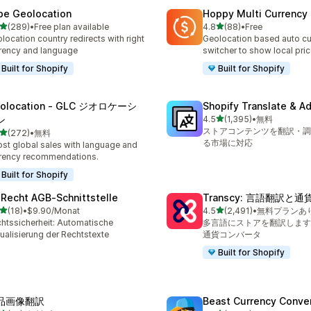
be Geolocation
Hoppy Multi Currency
5つ星中
5つ星中
(289)
•
Free plan available
4.8
(88)
•
Free
計レビュー数：289件
合計レビュー数：88件
location country redirects with right
Geolocation based auto cu
rency and language
switcher to show local pri
Built for Shopify
Built for Shopify
olocation ‑ GLC ジオロケーシ
Shopify Translate & A
5つ星中
ン
4.5
(1,395)
•
無料
合計レビュー数：1395件
ストアコンテンツを翻訳・調
5つ星中
(272)
•
無料
計レビュー数：272件
る市場に対応
st global sales with language and
rency recommendations.
Built for Shopify
‑Recht AGB‑Schnittstelle
Transcy: 言語翻訳と通
5つ星中
5つ星中
(18)
•
$9.90/Monat
4.5
(2,491)
•
無料プランあ
計レビュー数：18件
合計レビュー数：2491件
htssicherheit: Automatische
多言語にストアを翻訳します
ualisierung der Rechtstexte
通貨コンバータ
Built for Shopify
品画像翻訳
Beast Currency Conve