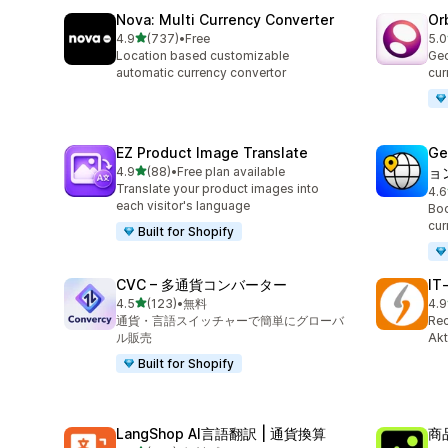
Nova: Multi Currency Converter
Or
5つ星中
4.9
(737)
•
Free
5.0
合計レビュー数：737件
合
Location based customizable
Geo
automatic currency convertor
cur
EZ Product Image Translate
Ge
5つ星中
4.9
(88)
•
Free plan available
ョ
合計レビュー数：88件
Translate your product images into
4.6
合
each visitor's language
Boo
cur
Built for Shopify
CVC – 多通貨コンバーター
IT
5つ星中
4.5
(123)
•
無料
4.9
合計レビュー数：123件
合
通貨・言語スイッチャーで簡単にグローバ
Rec
ル販売
Akt
Built for Shopify
LangShop AI言語翻訳 | 通貨換算
商