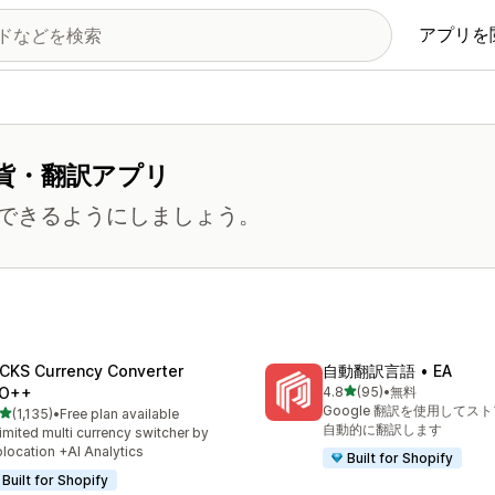
アプリを
貨・翻訳アプリ
できるようにしましょう。
CKS Currency Converter
自動翻訳言語 • EA
5つ星中
O++
4.8
(95)
•
無料
合計レビュー数：95件
Google 翻訳を使用してス
5つ星中
(1,135)
•
Free plan available
レビュー数：1135件
自動的に翻訳します
imited multi currency switcher by
location +AI Analytics
Built for Shopify
Built for Shopify