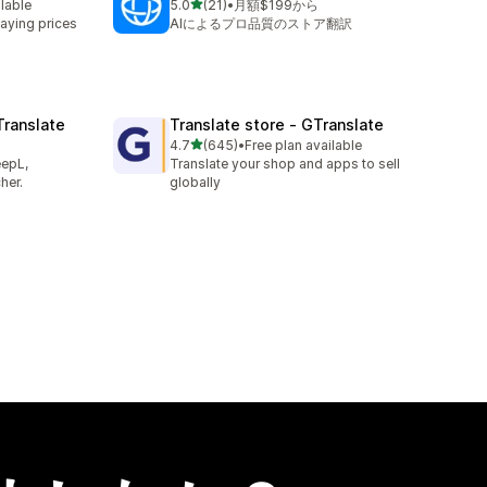
5つ星中
ilable
5.0
(21)
•
月額$199から
合計レビュー数：21件
aying prices
AIによるプロ品質のストア翻訳
Translate
Translate store ‑ GTranslate
5つ星中
4.7
(645)
•
Free plan available
合計レビュー数：645件
eepL,
Translate your shop and apps to sell
her.
globally