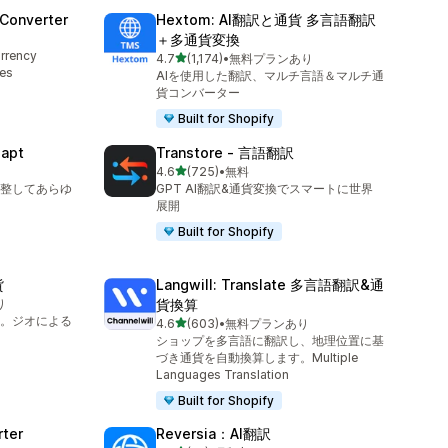
 Converter
Hextom: AI翻訳と通貨 多言語翻訳
＋多通貨変換
rrency
5つ星中
4.7
(1,174)
•
無料プランあり
合計レビュー数：1174件
ces
AIを使用した翻訳、マルチ言語＆マルチ通
貨コンバーター
Built for Shopify
dapt
Transtore ‑ 言語翻訳
5つ星中
4.6
(725)
•
無料
合計レビュー数：725件
整してあらゆ
GPT AI翻訳&通貨変換でスマートに世界
展開
Built for Shopify
貨
Langwill: Translate 多言語翻訳&通
り
貨換算
。ジオによる
5つ星中
4.6
(603)
•
無料プランあり
合計レビュー数：603件
ショップを多言語に翻訳し、地理位置に基
づき通貨を自動換算します。Multiple
Languages Translation
Built for Shopify
rter
Reversia：AI翻訳