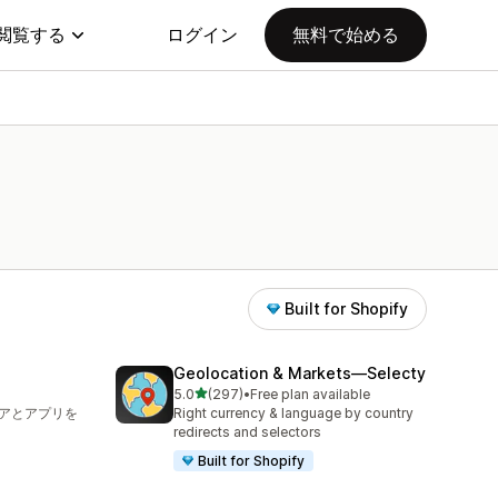
閲覧する
ログイン
無料で始める
Built for Shopify
Geolocation & Markets—Selecty
5つ星中
5.0
(297)
•
Free plan available
合計レビュー数：297件
トアとアプリを
Right currency & language by country
redirects and selectors
Built for Shopify