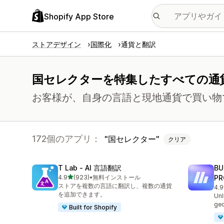
Shopify App Store
ストアデザイン
国際化
通貨と翻訳
国セレクターを特集したすべての通
お客様が、自身の言語と現地通貨で買い物
172個のアプリ：
国セレクター
クリア
T Lab ‑ AI 言語翻訳
BU
5つ星中
4.9
(923)
•
無料インストール
PR
合計レビュー数：923件
ストアを複数の言語に翻訳し、複数の通貨
4.9
合計
を追加できます。
Unl
geo
Built for Shopify