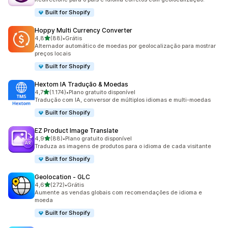
Built for Shopify
Hoppy Multi Currency Converter
de 5 estrelas
4,8
(88)
•
Grátis
88 avaliações ao todo
Alternador automático de moedas por geolocalização para mostrar
preços locais
Built for Shopify
Hextom IA Tradução & Moedas
de 5 estrelas
4,7
(1.174)
•
Plano gratuito disponível
1174 avaliações ao todo
Tradução com IA, conversor de múltiplos idiomas e multi-moedas
Built for Shopify
EZ Product Image Translate
de 5 estrelas
4,9
(88)
•
Plano gratuito disponível
88 avaliações ao todo
Traduza as imagens de produtos para o idioma de cada visitante
Built for Shopify
Geolocation ‑ GLC
de 5 estrelas
4,6
(272)
•
Grátis
272 avaliações ao todo
Aumente as vendas globais com recomendações de idioma e
moeda
Built for Shopify