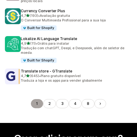
preços locais
Currency Converter Plus
de 5 estrelas
4,7
(193)
•
Avaliação gratuita
193 avaliações ao todo
O Conversor Multimoeda Profissional para a sua loja
Built for Shopify
Lokalize AI Language Translate
de 5 estrelas
4,9
(11)
•
Grátis para instalar
11 avaliações ao todo
Tradução com chatGPT, DeepL e Deepseek, além de seletor de
moeda.
Built for Shopify
Translate store ‑ GTranslate
de 5 estrelas
4,7
(645)
•
Plano gratuito disponível
645 avaliações ao todo
Traduza a loja e os apps para vender globalmente
1
2
3
4
8