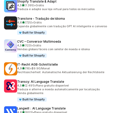
Shopify Translate & Adapt
de 5 estrelas
4,5
(1.395)
•
Grátis
1395 avaliações ao todo
Traduza e adapte sua loja virtual para todos os mercados
Transtore ‑ Tradução de Idioma
de 5 estrelas
4,6
(725)
•
Grátis
725 avaliações ao todo
Expanda globalmente com tradução GPT AI inteligente e converso
Built for Shopify
CVC – Conversor Multimoeda
de 5 estrelas
4,5
(123)
•
Grátis
123 avaliações ao todo
Vendas globais fáceis com seletor de moeda e idioma
Built for Shopify
IT‑Recht AGB‑Schnittstelle
de 5 estrelas
4,9
(18)
•
$9.90/Monat
18 avaliações ao todo
Rechtssicherheit: Automatische Aktualisierung der Rechtstexte
Transcy: AI Language Translate
de 5 estrelas
4,5
(2.491)
•
Plano gratuito disponível
2491 avaliações ao todo
Traduza e alterne a moeda automaticamente por localização.
Venda globalmente.
Built for Shopify
Langwill：AI Language Translate
de 5 estrelas
4,6
(603)
•
Plano gratuito disponível