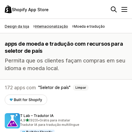
Shopify App Store
Design da loja
Internacionalização
Moeda e tradução
apps de moeda e tradução com recursos para
seletor de país
Permita que os clientes façam compras em seu
idioma e moeda local.
172 apps com
Seletor de país
Limpar
Built for Shopify
T Lab – Tradutor IA
de 5 estrelas
4,9
(923)
•
Grátis para instalar
923 avaliações ao todo
Tradutor IA para tradução multilíngue