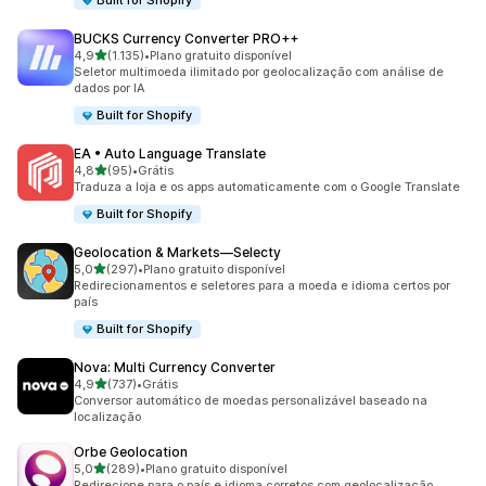
Built for Shopify
BUCKS Currency Converter PRO++
de 5 estrelas
4,9
(1.135)
•
Plano gratuito disponível
1135 avaliações ao todo
Seletor multimoeda ilimitado por geolocalização com análise de
dados por IA
Built for Shopify
EA • Auto Language Translate
de 5 estrelas
4,8
(95)
•
Grátis
95 avaliações ao todo
Traduza a loja e os apps automaticamente com o Google Translate
Built for Shopify
Geolocation & Markets—Selecty
de 5 estrelas
5,0
(297)
•
Plano gratuito disponível
297 avaliações ao todo
Redirecionamentos e seletores para a moeda e idioma certos por
país
Built for Shopify
Nova: Multi Currency Converter
de 5 estrelas
4,9
(737)
•
Grátis
737 avaliações ao todo
Conversor automático de moedas personalizável baseado na
localização
Orbe Geolocation
de 5 estrelas
5,0
(289)
•
Plano gratuito disponível
289 avaliações ao todo
Redirecione para o país e idioma corretos com geolocalização.