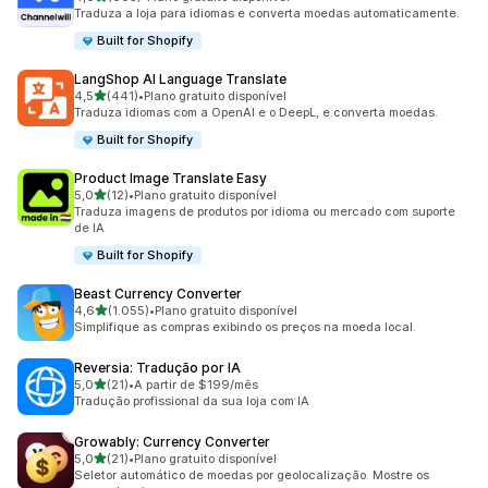
603 avaliações ao todo
Traduza a loja para idiomas e converta moedas automaticamente.
Built for Shopify
LangShop AI Language Translate
de 5 estrelas
4,5
(441)
•
Plano gratuito disponível
441 avaliações ao todo
Traduza idiomas com a OpenAI e o DeepL, e converta moedas.
Built for Shopify
Product Image Translate Easy
de 5 estrelas
5,0
(12)
•
Plano gratuito disponível
12 avaliações ao todo
Traduza imagens de produtos por idioma ou mercado com suporte
de IA
Built for Shopify
Beast Currency Converter
de 5 estrelas
4,6
(1.055)
•
Plano gratuito disponível
1055 avaliações ao todo
Simplifique as compras exibindo os preços na moeda local.
Reversia: Tradução por IA
de 5 estrelas
5,0
(21)
•
A partir de $199/mês
21 avaliações ao todo
Tradução profissional da sua loja com IA
Growably: Currency Converter
de 5 estrelas
5,0
(21)
•
Plano gratuito disponível
21 avaliações ao todo
Seletor automático de moedas por geolocalização. Mostre os