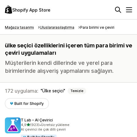
Shopify App Store
Mağaza tasarımı
Uluslararasılaştırma
Para birimi ve çeviri
ülke seçici özelliklerini içeren tüm para birimi ve
çeviri uygulamaları
Müşterilerin kendi dillerinde ve yerel para
birimlerinde alışveriş yapmalarını sağlayın.
172 uygulama:
Ülke seçici
Temizle
Built for Shopify
T Lab – AI Çevirici
5 yıldız üzerinden
4,9
(923)
•
Ücretsiz yükleme
toplam 923 değerlendirme
AI çevirici ile çok dilli çeviri