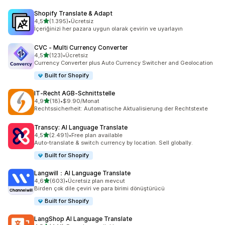
Shopify Translate & Adapt
5 yıldız üzerinden
4,5
(1.395)
•
Ücretsiz
toplam 1395 değerlendirme
İçeriğinizi her pazara uygun olarak çevirin ve uyarlayın
CVC ‑ Multi Currency Converter
5 yıldız üzerinden
4,5
(123)
•
Ücretsiz
toplam 123 değerlendirme
Currency Converter plus Auto Currency Switcher and Geolocation
Built for Shopify
IT‑Recht AGB‑Schnittstelle
5 yıldız üzerinden
4,9
(18)
•
$9.90/Monat
toplam 18 değerlendirme
Rechtssicherheit: Automatische Aktualisierung der Rechtstexte
Transcy: AI Language Translate
5 yıldız üzerinden
4,5
(2.491)
•
Free plan available
toplam 2491 değerlendirme
Auto-translate & switch currency by location. Sell globally.
Built for Shopify
Langwill：AI Language Translate
5 yıldız üzerinden
4,6
(603)
•
Ücretsiz plan mevcut
toplam 603 değerlendirme
Birden çok dile çeviri ve para birimi dönüştürücü
Built for Shopify
LangShop AI Language Translate