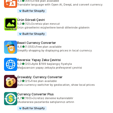
5 yıldız üzerinden
4,5
(441)
•
Free plan available
toplam 441 değerlendirme
Translate language with Open AI, DeepL and convert currency.
Built for Shopify
Ürün Görseli Çeviri
5 yıldız üzerinden
5,0
(12)
•
Ücretsiz plan mevcut
toplam 12 değerlendirme
Ürün görsellerini müşterilere kendi dillerinde gösterin
Built for Shopify
Beast Currency Converter
5 yıldız üzerinden
4,6
(1.055)
•
Free plan available
toplam 1055 değerlendirme
Simplify shopping by displaying prices in local currency.
Reversia: Yapay Zeka Çevirisi
5 yıldız üzerinden
5,0
(20)
•
Aylık $199 başlangıç fiyatıyla
toplam 20 değerlendirme
Mağazanızın yapay zekayla profesyonel çevirisi
Growably: Currency Converter
5 yıldız üzerinden
5,0
(21)
•
Free plan available
toplam 21 değerlendirme
Auto currency switcher by geolocation, show local prices
Currency Converter Plus
5 yıldız üzerinden
4,7
(193)
•
Ücretsiz deneme kullanılabilir
toplam 193 değerlendirme
Uluslararası pazarlarda satışlarınızı artırın
Built for Shopify