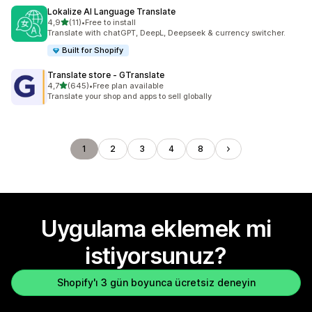
Lokalize AI Language Translate
5 yıldız üzerinden
4,9
(11)
•
Free to install
toplam 11 değerlendirme
Translate with chatGPT, DeepL, Deepseek & currency switcher.
Built for Shopify
Translate store ‑ GTranslate
5 yıldız üzerinden
4,7
(645)
•
Free plan available
toplam 645 değerlendirme
Translate your shop and apps to sell globally
1
2
3
4
8
Uygulama eklemek mi
istiyorsunuz?
Shopify'ı 3 gün boyunca ücretsiz deneyin