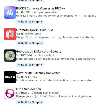
Built for Shopify
BUCKS Currency Converter PRO++
5 yıldız üzerinden
4,9
(1.133)
•
Free plan available
toplam 1133 değerlendirme
Unlimited multi currency switcher by geolocation +AI Analytics
Built for Shopify
Otomatik Çeviri Dilleri • EA
5 yıldız üzerinden
4,8
(95)
•
Ücretsiz
toplam 95 değerlendirme
Google Çeviri ile mağazanızı ve uygulamalarınızı otomatik olar
Built for Shopify
Geolocation & Markets—Selecty
5 yıldız üzerinden
5,0
(297)
•
Free plan available
toplam 297 değerlendirme
Right currency & language by country redirects and selectors
Built for Shopify
Nova: Multi Currency Converter
5 yıldız üzerinden
4,9
(736)
•
Free
toplam 736 değerlendirme
Location based customizable automatic currency convertor
Orbe Geolocation
5 yıldız üzerinden
5,0
(289)
•
Ücretsiz plan mevcut
toplam 289 değerlendirme
Ülkeye göre doğru ürünü, fiyatı, dil ve para birimini gösterin
Built for Shopify