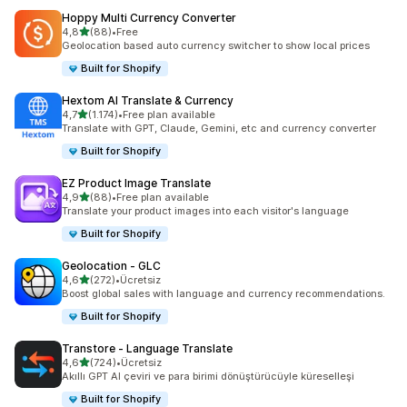
Hoppy Multi Currency Converter
5 yıldız üzerinden
4,8
(88)
•
Free
toplam 88 değerlendirme
Geolocation based auto currency switcher to show local prices
Built for Shopify
Hextom AI Translate & Currency
5 yıldız üzerinden
4,7
(1.174)
•
Free plan available
toplam 1174 değerlendirme
Translate with GPT, Claude, Gemini, etc and currency converter
Built for Shopify
EZ Product Image Translate
5 yıldız üzerinden
4,9
(88)
•
Free plan available
toplam 88 değerlendirme
Translate your product images into each visitor's language
Built for Shopify
Geolocation ‑ GLC
5 yıldız üzerinden
4,6
(272)
•
Ücretsiz
toplam 272 değerlendirme
Boost global sales with language and currency recommendations.
Built for Shopify
Transtore ‑ Language Translate
5 yıldız üzerinden
4,6
(724)
•
Ücretsiz
toplam 724 değerlendirme
Akıllı GPT AI çeviri ve para birimi dönüştürücüyle küreselleşi
Built for Shopify