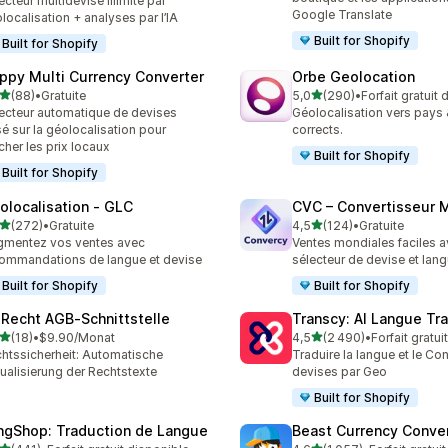
ecteur multidevise illimité par
Google Translate
localisation + analyses par l’IA
Built for Shopify
Built for Shopify
ppy Multi Currency Converter
Orbe Geolocation
étoile(s) sur 5
étoile(s) sur 5
(88)
•
Gratuite
5,0
(290)
•
Forfait gratuit
avis au total
290 avis au total
ecteur automatique de devises
Géolocalisation vers pays 
é sur la géolocalisation pour
corrects.
icher les prix locaux
Built for Shopify
Built for Shopify
olocalisation ‑ GLC
CVC – Convertisseur M
étoile(s) sur 5
étoile(s) sur 5
(272)
•
Gratuite
4,5
(124)
•
Gratuite
 avis au total
124 avis au total
mentez vos ventes avec
Ventes mondiales faciles 
ommandations de langue et devise
sélecteur de devise et lan
Built for Shopify
Built for Shopify
‑Recht AGB‑Schnittstelle
Transcy: AI Langue Tr
étoile(s) sur 5
étoile(s) sur 5
(18)
•
$9.90/Monat
4,5
(2 490)
•
Forfait gratui
avis au total
2490 avis au total
htssicherheit: Automatische
Traduire la langue et le Con
ualisierung der Rechtstexte
devises par Geo
Built for Shopify
ngShop: Traduction de Langue
Beast Currency Conve