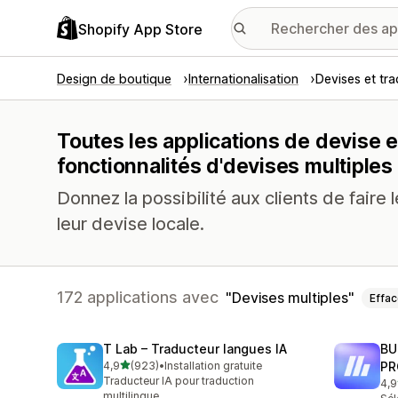
Shopify App Store
Design de boutique
Internationalisation
Devises et tr
Toutes les applications de devise 
fonctionnalités d'devises multiples
Donnez la possibilité aux clients de faire
leur devise locale.
172 applications avec
Devises multiples
Effac
T Lab – Traducteur langues IA
BU
étoile(s) sur 5
4,9
(923)
•
Installation gratuite
PR
923 avis au total
Traducteur IA pour traduction
4,9
113
multilingue