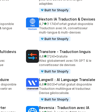
adaptées
Built for Shopify
Hextom IA Traduction & Devises
étoile(s) sur 5
 disponible
4,7
(1 174)
•
Forfait gratuit disponible
1174 avis au total
& langue
Traduction avec IA, convertisseur
multi-langue & multi-devises
Built for Shopify
ultidevis
Transtore ‑ Traduction linguis
étoile(s) sur 5
4,6
(724)
•
Gratuite
724 avis au total
avec
Allez globalement avec l’IA GPT & le
gue
convertisseur de devises
Built for Shopify
aduire
Langwill：AI Language Translate
étoile(s) sur 5
t disponible
4,6
(603)
•
Forfait gratuit disponible
603 avis au total
vertir en
Traduction multilingue et traducteur.
Devise géolocalisée.
Built for Shopify
rter
Reversia : Traduction avec IA