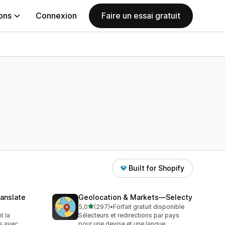
ions
Connexion
Faire un essai gratuit
Built for Shopify
anslate
Geolocation & Markets—Selecty
étoile(s) sur 5
5,0
(297)
•
Forfait gratuit disponible
297 avis au total
t la
Sélecteurs et redirections par pays
ns avec
pour une devise et une langue