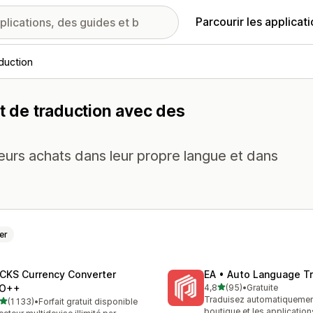
Parcourir les applicat
aduction
et de traduction avec des
 leurs achats dans leur propre langue et dans
er
CKS Currency Converter
EA • Auto Language Tr
étoile(s) sur 5
O++
4,8
(95)
•
Gratuite
95 avis au total
Traduisez automatiquemen
étoile(s) sur 5
(1 133)
•
Forfait gratuit disponible
3 avis au total
boutique et les applicatio