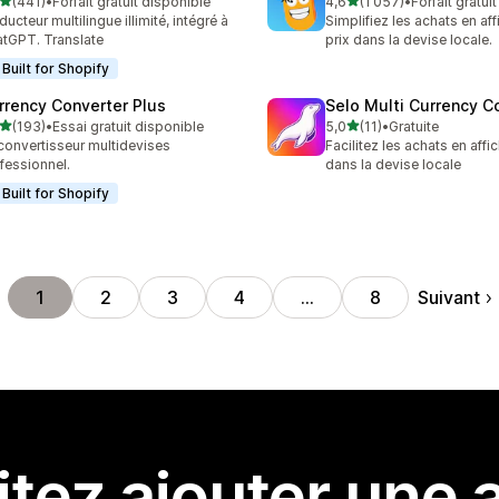
étoile(s) sur 5
étoile(s) sur 5
(441)
•
Forfait gratuit disponible
4,6
(1 057)
•
Forfait gratui
 avis au total
1057 avis au total
ducteur multilingue illimité, intégré à
Simplifiez les achats en aff
tGPT. Translate
prix dans la devise locale.
Built for Shopify
rrency Converter Plus
Selo Multi Currency C
étoile(s) sur 5
étoile(s) sur 5
(193)
•
Essai gratuit disponible
5,0
(11)
•
Gratuite
 avis au total
11 avis au total
convertisseur multidevises
Facilitez les achats en affic
fessionnel.
dans la devise locale
Built for Shopify
Suivant
1
2
3
4
…
8
tez ajouter une a