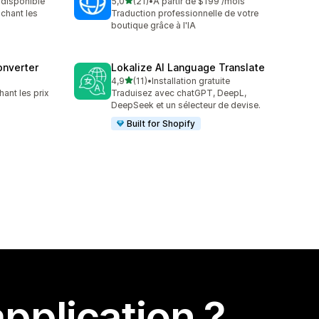
étoile(s) sur 5
t disponible
5,0
(21)
•
À partir de $199 /mois
21 avis au total
ichant les
Traduction professionnelle de votre
boutique grâce à l'IA
onverter
Lokalize AI Language Translate
étoile(s) sur 5
4,9
(11)
•
Installation gratuite
11 avis au total
hant les prix
Traduisez avec chatGPT, DeepL,
DeepSeek et un sélecteur de devise.
Built for Shopify
pplication ?