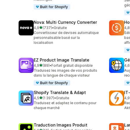
Sél
géo
Built for Shopify
Nova: Multi Currency Converter
Ho
étoile(s) sur 5
4,9
(737)
•
Gratuite
4,8
737 avis au total
88 
Convertisseur de devises automatique
Sél
personnalisable basé sur la
bas
localisation
aff
EZ Product Image Translate
Gé
étoile(s) sur 5
4,9
(89)
•
Forfait gratuit disponible
4,6
89 avis au total
272
Traduisez les images de vos produits
Aug
dans la langue de chaque visiteur
rec
Built for Shopify
Shopify Translate & Adapt
IT
étoile(s) sur 5
4,5
(1 397)
•
Gratuite
4,9
1397 avis au total
18 
Traduisez et adaptez le contenu pour
Rec
chaque marché
Akt
Traduction Images Produit
La