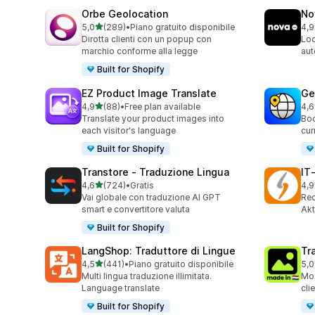
Orbe Geolocation
No
stelle su 5
5,0
(289)
•
Piano gratuito disponibile
4,9
289 recensioni totali
734
Dirotta clienti con un popup con
Loc
marchio conforme alla legge
aut
Built for Shopify
EZ Product Image Translate
Ge
stelle su 5
4,9
(88)
•
Free plan available
4,6
88 recensioni totali
272
Translate your product images into
Boo
each visitor's language
cur
Built for Shopify
Transtore ‑ Traduzione Lingua
IT
stelle su 5
4,6
(724)
•
Gratis
4,9
724 recensioni totali
18 
Vai globale con traduzione AI GPT
Rec
smart e convertitore valuta
Akt
Built for Shopify
LangShop: Traduttore di Lingue
Tr
stelle su 5
4,5
(441)
•
Piano gratuito disponibile
5,0
441 recensioni totali
12 
Multi lingua traduzione illimitata.
Mos
Language translate
cli
Built for Shopify