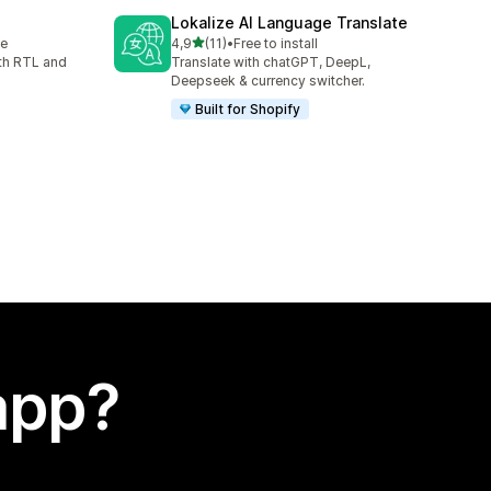
Lokalize AI Language Translate
stelle su 5
le
4,9
(11)
•
Free to install
11 recensioni totali
th RTL and
Translate with chatGPT, DeepL,
Deepseek & currency switcher.
Built for Shopify
app?