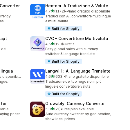
 Converter
Hextom IA Traduzione & Valute
stelle su 5
4,7
(1.172)
•
Piano gratuito disponibile
1172 recensioni totali
rrency
Traduci con AI, convertitore multilingue
ces
e multi-valuta
Built for Shopify
dapt
CVC – Convertitore Multivaluta
stelle su 5
4,5
(123)
•
Gratis
123 recensioni totali
 del
Easy global sales with currency
switcher & language translate
Built for Shopify
 lingua
Langwill：AI Language Translate
stelle su 5
Piano gratuito disponibile
4,6
(603)
•
Piano gratuito disponibile
603 recensioni totali
ingue.
Traduzione del tuo negozio in più
lingue e convertitore valuta
Built for Shopify
rter
Growably: Currency Converter
stelle su 5
ilable
5,0
(21)
•
Free plan available
21 recensioni totali
aying prices
Auto currency switcher by geolocation,
show local prices