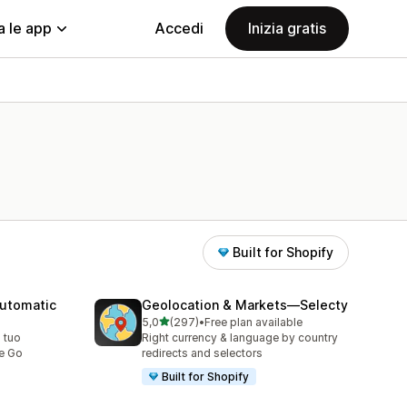
a le app
Accedi
Inizia gratis
Built for Shopify
automatic
Geolocation & Markets—Selecty
stelle su 5
5,0
(297)
•
Free plan available
297 recensioni totali
 tuo
Right currency & language by country
te Go
redirects and selectors
Built for Shopify