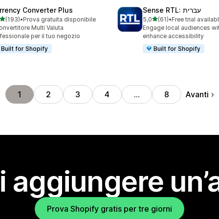
rrency Converter Plus
Sense RTL: עברית
stelle su 5
stelle su 5
(193)
•
Prova gratuita disponibile
5,0
(61)
•
Free trial availab
 recensioni totali
61 recensioni totali
Convertitore Multi Valuta
Engage local audiences wi
fessionale per il tuo negozio
enhance accessibility
Built for Shopify
Built for Shopify
Avanti
1
2
3
4
…
8
i aggiungere un’
Prova Shopify gratis per tre giorni