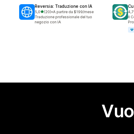
Reversia: Traduzione con IA
Cu
stelle su 5
5,0
(20)
•
A partire da $199/mese
4,7
20 recensioni totali
193
Traduzione professionale del tuo
Il 
negozio con IA
Pro
Vuo