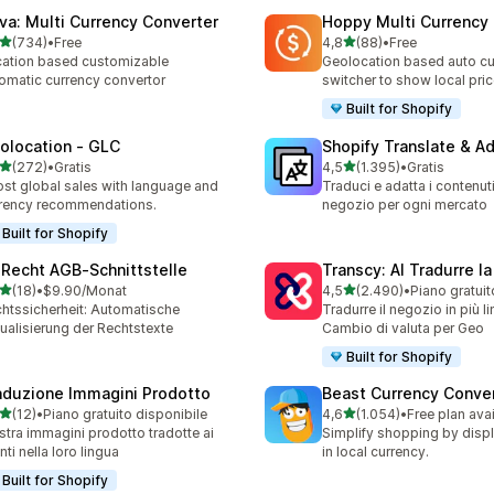
va: Multi Currency Converter
Hoppy Multi Currency
stelle su 5
stelle su 5
(734)
•
Free
4,8
(88)
•
Free
 recensioni totali
88 recensioni totali
ation based customizable
Geolocation based auto cu
omatic currency convertor
switcher to show local pri
Built for Shopify
olocation ‑ GLC
Shopify Translate & A
stelle su 5
stelle su 5
(272)
•
Gratis
4,5
(1.395)
•
Gratis
 recensioni totali
1395 recensioni totali
st global sales with language and
Traduci e adatta i contenuti
rency recommendations.
negozio per ogni mercato
Built for Shopify
‑Recht AGB‑Schnittstelle
Transcy: AI Tradurre la
stelle su 5
stelle su 5
(18)
•
$9.90/Monat
4,5
(2.490)
•
recensioni totali
2490 recensioni totali
htssicherheit: Automatische
Tradurre il negozio in più l
ualisierung der Rechtstexte
Cambio di valuta per Geo
Built for Shopify
aduzione Immagini Prodotto
Beast Currency Conve
stelle su 5
stelle su 5
(12)
•
Piano gratuito disponibile
4,6
(1.054)
•
Free plan ava
recensioni totali
1054 recensioni totali
tra immagini prodotto tradotte ai
Simplify shopping by displ
enti nella loro lingua
in local currency.
Built for Shopify