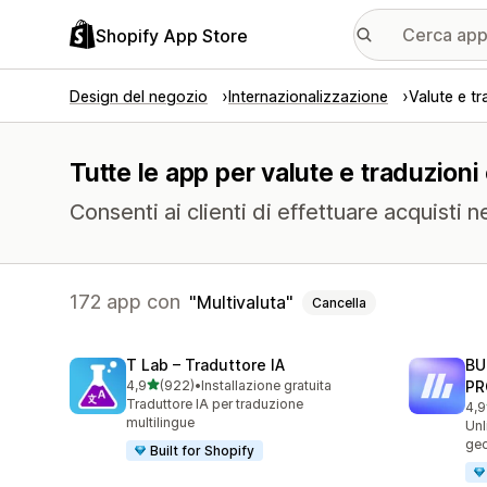
Shopify App Store
Design del negozio
Internazionalizzazione
Valute e tr
Tutte le app per valute e traduzioni
Consenti ai clienti di effettuare acquisti ne
172 app con
Multivaluta
Cancella
T Lab – Traduttore IA
BU
stelle su 5
4,9
(922)
•
Installazione gratuita
PR
922 recensioni totali
Traduttore IA per traduzione
4,9
113
multilingue
Unl
geo
Built for Shopify