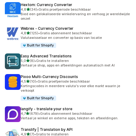
Hextom: Currency Converter
van 5 sterren
4,8
(34)
•
Gratis proefperiode beschikbaar
34 recensies in totaal
Bied een gelokaliseerde winkelervaring en verhoog je wereldwijde
omzet
Webrex ‑ Currency Converter
van 5 sterren
4,8
(125)
•
Gratis abonnement beschikbaar
125 recensies in totaal
Valutawisselaar en converter op basis van locatie
Built for Shopify
Easy Advanced Translations
van 5 sterren
5,0
(8)
•
Gratis te installeren
8 recensies in totaal
Vertaal je shop, apps en afbeeldingen automatisch met AI
Pixoo Multi‑Currency Discounts
van 5 sterren
4,5
(10)
•
Gratis proefperiode beschikbaar
10 recensies in totaal
Kortingscodes in meerdere valuta's voor elke markt waarin je
verkoopt
Built for Shopify
langify ‑ translate your store
van 5 sterren
4,7
(679)
•
Gratis abonnement beschikbaar
679 recensies in totaal
Vertaal je winkel en externe apps, teksten en afbeeldingen.
Translify | Translation by API
van 5 sterren
4,9
(7)
•
Gratis te installeren