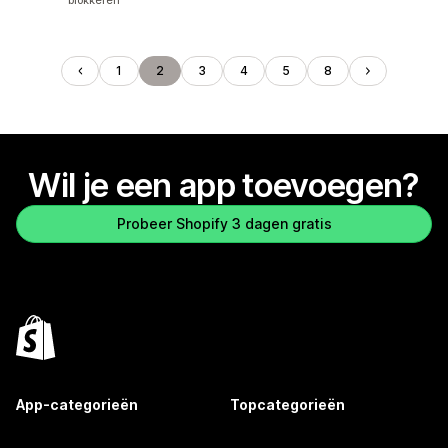
blokkeren
1
2
3
4
5
8
Wil je een app toevoegen?
Probeer Shopify 3 dagen gratis
App-categorieën
Topcategorieën