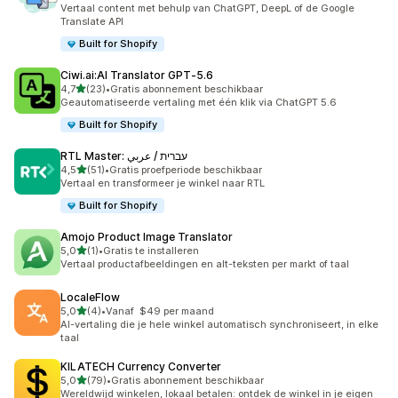
7 recensies in totaal
Vertaal content met behulp van ChatGPT, DeepL of de Google
Translate API
Built for Shopify
Ciwi.ai:AI Translator GPT‑5.6
van 5 sterren
4,7
(23)
•
Gratis abonnement beschikbaar
23 recensies in totaal
Geautomatiseerde vertaling met één klik via ChatGPT 5.6
Built for Shopify
RTL Master: עברית / عربي
van 5 sterren
4,5
(51)
•
Gratis proefperiode beschikbaar
51 recensies in totaal
Vertaal en transformeer je winkel naar RTL
Built for Shopify
Amojo Product Image Translator
van 5 sterren
5,0
(1)
•
Gratis te installeren
1 recensies in totaal
Vertaal productafbeeldingen en alt-teksten per markt of taal
LocaleFlow
van 5 sterren
5,0
(4)
•
Vanaf $49 per maand
4 recensies in totaal
AI-vertaling die je hele winkel automatisch synchroniseert, in elke
taal
KILATECH Currency Converter
van 5 sterren
5,0
(79)
•
Gratis abonnement beschikbaar
79 recensies in totaal
Wereldwijd winkelen, lokaal betalen: ontdek de winkel in je eigen