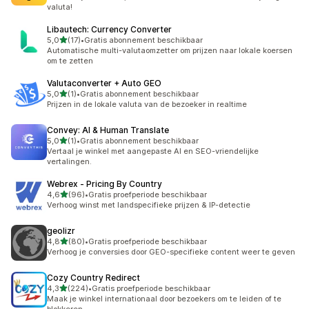
valuta!
Libautech: Currency Converter
van 5 sterren
5,0
(17)
•
Gratis abonnement beschikbaar
17 recensies in totaal
Automatische multi-valutaomzetter om prijzen naar lokale koersen
om te zetten
Valutaconverter + Auto GEO
van 5 sterren
5,0
(1)
•
Gratis abonnement beschikbaar
1 recensies in totaal
Prijzen in de lokale valuta van de bezoeker in realtime
Convey: AI & Human Translate
van 5 sterren
5,0
(1)
•
Gratis abonnement beschikbaar
1 recensies in totaal
Vertaal je winkel met aangepaste AI en SEO-vriendelijke
vertalingen.
Webrex ‑ Pricing By Country
van 5 sterren
4,6
(96)
•
Gratis proefperiode beschikbaar
96 recensies in totaal
Verhoog winst met landspecifieke prijzen & IP-detectie
geolizr
van 5 sterren
4,8
(80)
•
Gratis proefperiode beschikbaar
80 recensies in totaal
Verhoog je conversies door GEO-specifieke content weer te geven
Cozy Country Redirect
van 5 sterren
4,3
(224)
•
Gratis proefperiode beschikbaar
224 recensies in totaal
Maak je winkel internationaal door bezoekers om te leiden of te