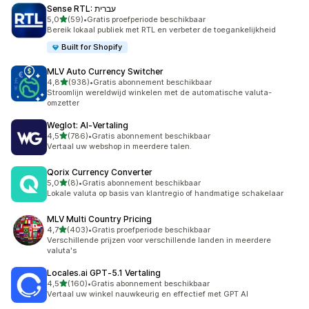
Sense RTL: עברית
van 5 sterren
5,0
(59)
•
Gratis proefperiode beschikbaar
59 recensies in totaal
Bereik lokaal publiek met RTL en verbeter de toegankelijkheid
Built for Shopify
MLV Auto Currency Switcher
van 5 sterren
4,8
(938)
•
Gratis abonnement beschikbaar
938 recensies in totaal
Stroomlijn wereldwijd winkelen met de automatische valuta-
omzetter
Weglot: AI‑Vertaling
van 5 sterren
4,5
(786)
•
Gratis abonnement beschikbaar
786 recensies in totaal
Vertaal uw webshop in meerdere talen.
Qorix Currency Converter
van 5 sterren
5,0
(8)
•
Gratis abonnement beschikbaar
8 recensies in totaal
Lokale valuta op basis van klantregio of handmatige schakelaar
MLV Multi Country Pricing
van 5 sterren
4,7
(403)
•
Gratis proefperiode beschikbaar
403 recensies in totaal
Verschillende prijzen voor verschillende landen in meerdere
valuta's
Locales.ai GPT‑5.1 Vertaling
van 5 sterren
4,5
(160)
•
Gratis abonnement beschikbaar
160 recensies in totaal
Vertaal uw winkel nauwkeurig en effectief met GPT AI