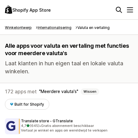
Shopify App Store
Winkelontwerp
Internationalisering
Valuta en vertaling
Alle apps voor valuta en vertaling met functies
voor meerdere valuta's
Laat klanten in hun eigen taal en lokale valuta
winkelen.
172 apps met
Meerdere valuta's
Wissen
Built for Shopify
Translate store ‑ GTranslate
van 5 sterren
4,7
(645)
•
Gratis abonnement beschikbaar
645 recensies in totaal
Vertaal je winkel en apps om wereldwijd te verkopen