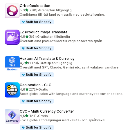
Orbe Geolocation
av 5 stjärnor
5,0
(290)
•
Gratisplan tillgänglig
290 recensioner totalt
Omdirigera till rätt land och språk med geolokalisering.
Built for Shopify
EZ Product Image Translate
av 5 stjärnor
4,9
(89)
•
Gratisplan tillgänglig
89 recensioner totalt
Översätt dina produktbilder till varje besökares språk
Built for Shopify
Hextom AI Translate & Currency
av 5 stjärnor
4,7
(1 173)
•
Gratisplan tillgänglig
1173 recensioner totalt
Översätt med GPT, Claude, Gemini etc. samt valutaomvandlare
Built for Shopify
Geolocation ‑ GLC
av 5 stjärnor
4,6
(272)
•
Gratis
272 recensioner totalt
Boost global sales with language and currency recommendations.
Built for Shopify
CVC ‑ Multi Currency Converter
av 5 stjärnor
4,5
(124)
•
Gratis
124 recensioner totalt
Enkla globala försäljningar med valuta- och språkväxel
Built for Shopify