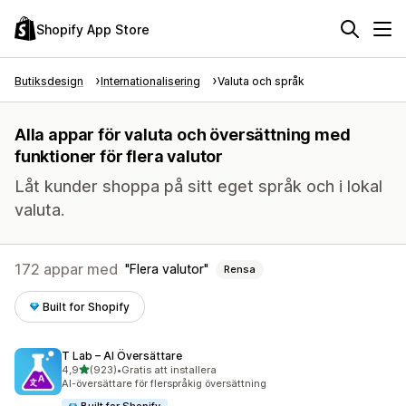
Shopify App Store
Butiksdesign
Internationalisering
Valuta och språk
Alla appar för valuta och översättning med
funktioner för flera valutor
Låt kunder shoppa på sitt eget språk och i lokal
valuta.
172 appar med
Flera valutor
Rensa
Built for Shopify
T Lab – AI Översättare
av 5 stjärnor
4,9
(923)
•
Gratis att installera
923 recensioner totalt
AI-översättare för flerspråkig översättning