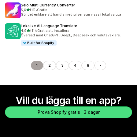
Selo Multi Currency Converter
av 5 stjärnor
5,0
(11)
•
Gratis
11 recensioner totalt
Gör det enklare att handla med priser som visas i lokal valuta
Lokalize AI Language Translate
av 5 stjärnor
4,9
(11)
•
Gratis att installera
11 recensioner totalt
Översätt med ChatGPT, DeepL, Deepseek och valutaväxlare.
Built for Shopify
1
2
3
4
8
Vill du lägga till en app?
Prova Shopify gratis i 3 dagar