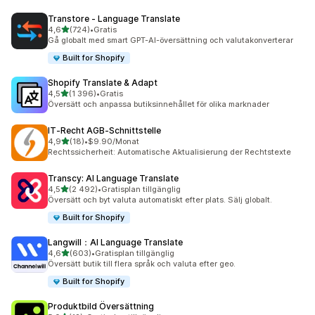
Transtore ‑ Language Translate
av 5 stjärnor
4,6
(724)
•
Gratis
724 recensioner totalt
Gå globalt med smart GPT-AI-översättning och valutakonverterar
Built for Shopify
Shopify Translate & Adapt
av 5 stjärnor
4,5
(1 396)
•
Gratis
1396 recensioner totalt
Översätt och anpassa butiksinnehållet för olika marknader
IT‑Recht AGB‑Schnittstelle
av 5 stjärnor
4,9
(18)
•
$9.90/Monat
18 recensioner totalt
Rechtssicherheit: Automatische Aktualisierung der Rechtstexte
Transcy: AI Language Translate
av 5 stjärnor
4,5
(2 492)
•
Gratisplan tillgänglig
2492 recensioner totalt
Översätt och byt valuta automatiskt efter plats. Sälj globalt.
Built for Shopify
Langwill：AI Language Translate
av 5 stjärnor
4,6
(603)
•
Gratisplan tillgänglig
603 recensioner totalt
Översätt butik till flera språk och valuta efter geo.
Built for Shopify
Produktbild Översättning