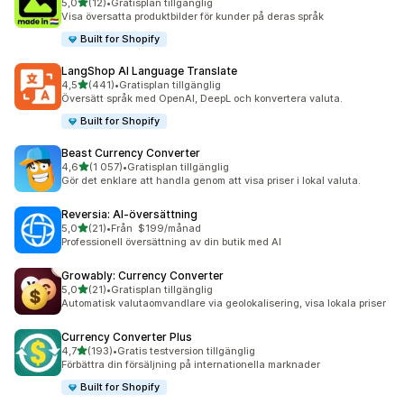
av 5 stjärnor
5,0
(12)
•
Gratisplan tillgänglig
12 recensioner totalt
Visa översatta produktbilder för kunder på deras språk
Built for Shopify
LangShop AI Language Translate
av 5 stjärnor
4,5
(441)
•
Gratisplan tillgänglig
441 recensioner totalt
Översätt språk med OpenAI, DeepL och konvertera valuta.
Built for Shopify
Beast Currency Converter
av 5 stjärnor
4,6
(1 057)
•
Gratisplan tillgänglig
1057 recensioner totalt
Gör det enklare att handla genom att visa priser i lokal valuta.
Reversia: AI‑översättning
av 5 stjärnor
5,0
(21)
•
Från $199/månad
21 recensioner totalt
Professionell översättning av din butik med AI
Growably: Currency Converter
av 5 stjärnor
5,0
(21)
•
Gratisplan tillgänglig
21 recensioner totalt
Automatisk valutaomvandlare via geolokalisering, visa lokala priser
Currency Converter Plus
av 5 stjärnor
4,7
(193)
•
Gratis testversion tillgänglig
193 recensioner totalt
Förbättra din försäljning på internationella marknader
Built for Shopify