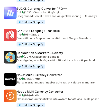
Built for Shopify
BUCKS Currency Converter PRO++
av 5 stjärnor
4,9
(1 133)
•
Gratisplan tillgänglig
1133 recensioner totalt
Obegränsad flervalutaväxlare via geolokalisering + AI-analys
Built for Shopify
EA • Auto Language Translate
av 5 stjärnor
4,8
(95)
•
Gratis
95 recensioner totalt
Översätt butik & appar automatiskt med Google Translate
Built for Shopify
Geolocation & Markets—Selecty
av 5 stjärnor
5,0
(297)
•
Gratisplan tillgänglig
297 recensioner totalt
Omdirigeringar och väljare för rätt valuta och språk per land
Built for Shopify
Nova: Multi Currency Converter
av 5 stjärnor
4,9
(736)
•
Gratis
736 recensioner totalt
Platsbaserad anpassningsbar automatisk valutaomvandlare
Hoppy Multi Currency Converter
av 5 stjärnor
4,8
(88)
•
Gratis
88 recensioner totalt
Platsbaserad automatisk valutaväxlare för att visa lokala priser
Built for Shopify