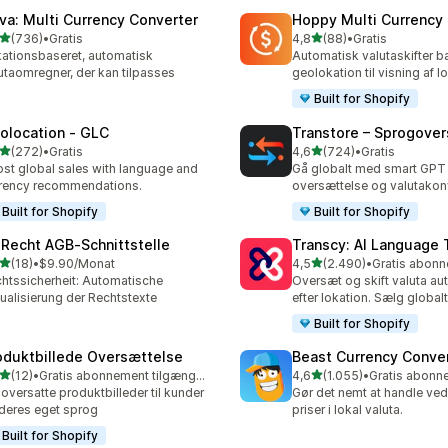
va: Multi Currency Converter
Hoppy Multi Currency
ud af 5 stjerner
ud af 5 stjerner
(736)
•
Gratis
4,8
(88)
•
Gratis
 anmeldelser i alt
88 anmeldelser i alt
ationsbaseret, automatisk
Automatisk valutaskifter b
utaomregner, der kan tilpasses
geolokation til visning af l
Built for Shopify
olocation ‑ GLC
Transtore – Sprogove
ud af 5 stjerner
ud af 5 stjerner
(272)
•
Gratis
4,6
(724)
•
Gratis
 anmeldelser i alt
724 anmeldelser i alt
st global sales with language and
Gå globalt med smart GPT
rency recommendations.
oversættelse og valutakon
Built for Shopify
Built for Shopify
‑Recht AGB‑Schnittstelle
Transcy: AI Language 
ud af 5 stjerner
ud af 5 stjerner
(18)
•
$9.90/Monat
4,5
(2.490)
•
anmeldelser i alt
2490 anmeldelser i alt
htssicherheit: Automatische
Oversæt og skift valuta au
ualisierung der Rechtstexte
efter lokation. Sælg globalt
Built for Shopify
oduktbillede Oversættelse
Beast Currency Conve
ud af 5 stjerner
ud af 5 stjerner
(12)
•
Gratis abonnement tilgængeligt
4,6
(1.055)
•
anmeldelser i alt
1055 anmeldelser i alt
 oversatte produktbilleder til kunder
Gør det nemt at handle ved
deres eget sprog
priser i lokal valuta.
Built for Shopify