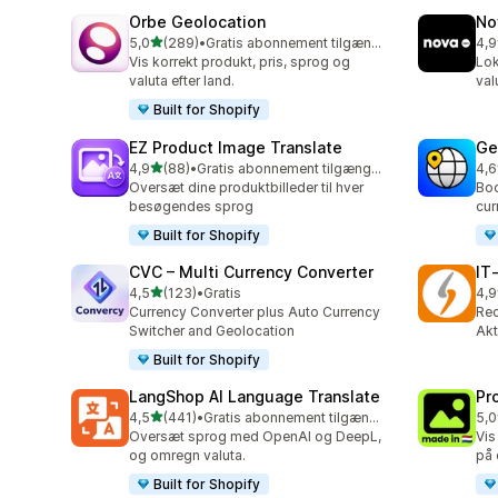
Orbe Geolocation
No
ud af 5 stjerner
5,0
(289)
•
Gratis abonnement tilgængeligt
4,9
289 anmeldelser i alt
736
Vis korrekt produkt, pris, sprog og
Lok
valuta efter land.
val
Built for Shopify
EZ Product Image Translate
Ge
ud af 5 stjerner
4,9
(88)
•
Gratis abonnement tilgængeligt
4,6
88 anmeldelser i alt
272
Oversæt dine produktbilleder til hver
Boo
besøgendes sprog
cur
Built for Shopify
CVC – Multi Currency Converter
IT
ud af 5 stjerner
4,5
(123)
•
Gratis
4,9
123 anmeldelser i alt
18 
Currency Converter plus Auto Currency
Rec
Switcher and Geolocation
Akt
Built for Shopify
LangShop AI Language Translate
Pr
ud af 5 stjerner
4,5
(441)
•
Gratis abonnement tilgængeligt
5,0
441 anmeldelser i alt
12 
Oversæt sprog med OpenAI og DeepL,
Vis
og omregn valuta.
på 
Built for Shopify