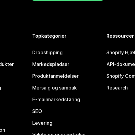
Topkategorier
Ressourcer
Dropshipping
Shopify Hjæ
dukter
Markedspladser
API-dokume
Produktanmeldelser
Shopify Co
g
Mersalg og sampak
Research
E-mailmarkedsføring
SEO
Levering
ion
Valuta og oversættelse