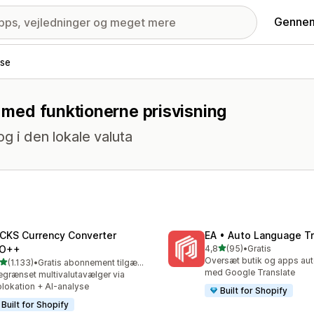
Gennem
lse
e med funktionerne prisvisning
 i den lokale valuta
CKS Currency Converter
EA • Auto Language Tr
ud af 5 stjerner
O++
4,8
(95)
•
Gratis
95 anmeldelser i alt
Oversæt butik og apps au
ud af 5 stjerner
(1.133)
•
Gratis abonnement tilgængeligt
3 anmeldelser i alt
med Google Translate
grænset multivalutavælger via
lokation + AI-analyse
Built for Shopify
Built for Shopify