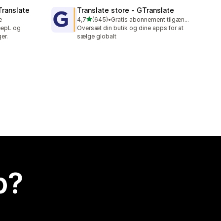
Translate
Translate store ‑ GTranslate
ud af 5 stjerner
e
4,7
(645)
•
Gratis abonnement tilgængeligt
645 anmeldelser i alt
eepL og
Oversæt din butik og dine apps for at
er.
sælge globalt
p?