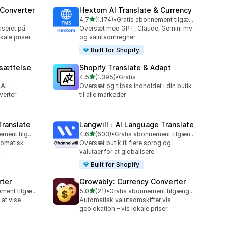
 Converter
Hextom AI Translate & Currency
ud af 5 stjerner
4,7
(1.174)
•
Gratis abonnement tilgængeligt
1174 anmeldelser i alt
aseret på
Oversæt med GPT, Claude, Gemini mv.
okale priser
og valutaomregner
Built for Shopify
rsættelse
Shopify Translate & Adapt
ud af 5 stjerner
4,5
(1.395)
•
Gratis
1395 anmeldelser i alt
 AI-
Oversæt og tilpas indholdet i din butik
verter
til alle markeder
Translate
Langwill：AI Language Translate
ud af 5 stjerner
Gratis abonnement tilgængeligt
4,6
(603)
•
Gratis abonnement tilgængeligt
603 anmeldelser i alt
tomatisk
Oversæt butik til flere sprog og
.
valutaer for at globalisere.
Built for Shopify
rter
Growably: Currency Converter
ud af 5 stjerner
Gratis abonnement tilgængeligt
5,0
(21)
•
Gratis abonnement tilgængeligt
21 anmeldelser i alt
 at vise
Automatisk valutaomskifter via
geolokation – vis lokale priser