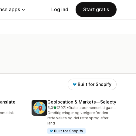
se apps
Log ind
Start gratis
Built for Shopify
anslate
Geolocation & Markets—Selecty
ud af 5 stjerner
5,0
(297)
•
Gratis abonnement tilgængeligt
297 anmeldelser i alt
tomatisk
Omdirigeringer og vælgere for den
rette valuta og det rette sprog efter
land
Built for Shopify