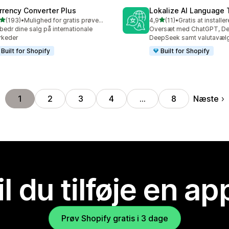
rrency Converter Plus
Lokalize AI Language 
ud af 5 stjerner
ud af 5 stjerner
(193)
•
Mulighed for gratis prøveperiode
4,9
(11)
•
Gratis at installer
 anmeldelser i alt
11 anmeldelser i alt
bedr dine salg på internationale
Oversæt med ChatGPT, D
rkeder
DeepSeek samt valutavælg
Built for Shopify
Built for Shopify
Næste
1
2
3
4
…
8
il du tilføje en ap
Prøv Shopify gratis i 3 dage