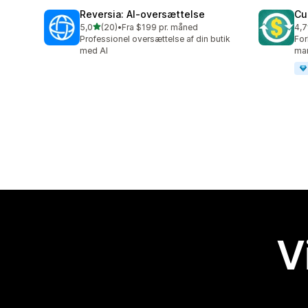
Reversia: AI‑oversættelse
Cu
ud af 5 stjerner
5,0
(20)
•
Fra $199 pr. måned
4,7
20 anmeldelser i alt
193
Professionel oversættelse af din butik
For
med AI
ma
V