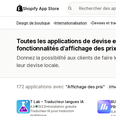
Shopify App Store
Design de boutique
Internationalisation
Devises et tr
Toutes les applications de devise 
fonctionnalités d'affichage des pri
Donnez la possibilité aux clients de faire
leur devise locale.
172 applications avec
Affichage des prix
Effa
T Lab – Traducteur langues IA
BU
étoile(s) sur 5
4,9
(923)
•
Installation gratuite
PR
923 avis au total
Traducteur IA pour traduction
4,9
113
multilingue