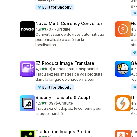
Sél
géo
Built for Shopify
Nova: Multi Currency Converter
Ho
étoile(s) sur 5
4,9
(737)
•
Gratuite
4,8
737 avis au total
88 
Convertisseur de devises automatique
Sél
personnalisable basé sur la
bas
localisation
aff
EZ Product Image Translate
Gé
étoile(s) sur 5
4,9
(89)
•
Forfait gratuit disponible
4,6
89 avis au total
272
Traduisez les images de vos produits
Aug
dans la langue de chaque visiteur
rec
Built for Shopify
Shopify Translate & Adapt
IT
étoile(s) sur 5
4,5
(1 397)
•
Gratuite
4,9
1397 avis au total
18 
Traduisez et adaptez le contenu pour
Rec
chaque marché
Akt
Traduction Images Produit
La