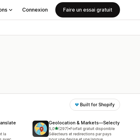
ions
Connexion
Faire un essai gratuit
Built for Shopify
anslate
Geolocation & Markets—Selecty
étoile(s) sur 5
5,0
(297)
•
Forfait gratuit disponible
297 avis au total
t la
Sélecteurs et redirections par pays
ns avec
pour une devise et une langue