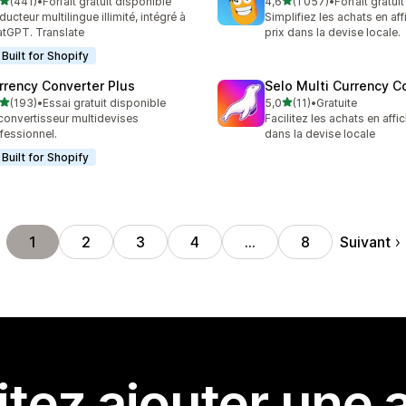
étoile(s) sur 5
étoile(s) sur 5
(441)
•
Forfait gratuit disponible
4,6
(1 057)
•
Forfait gratui
 avis au total
1057 avis au total
ducteur multilingue illimité, intégré à
Simplifiez les achats en aff
tGPT. Translate
prix dans la devise locale.
Built for Shopify
rrency Converter Plus
Selo Multi Currency C
étoile(s) sur 5
étoile(s) sur 5
(193)
•
Essai gratuit disponible
5,0
(11)
•
Gratuite
 avis au total
11 avis au total
convertisseur multidevises
Facilitez les achats en affic
fessionnel.
dans la devise locale
Built for Shopify
Suivant
1
2
3
4
…
8
tez ajouter une a