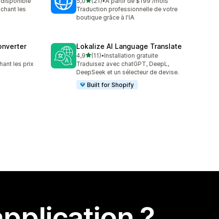
étoile(s) sur 5
t disponible
5,0
(21)
•
À partir de $199 /mois
21 avis au total
ichant les
Traduction professionnelle de votre
boutique grâce à l'IA
onverter
Lokalize AI Language Translate
étoile(s) sur 5
4,9
(11)
•
Installation gratuite
11 avis au total
hant les prix
Traduisez avec chatGPT, DeepL,
DeepSeek et un sélecteur de devise.
Built for Shopify
pplication ?