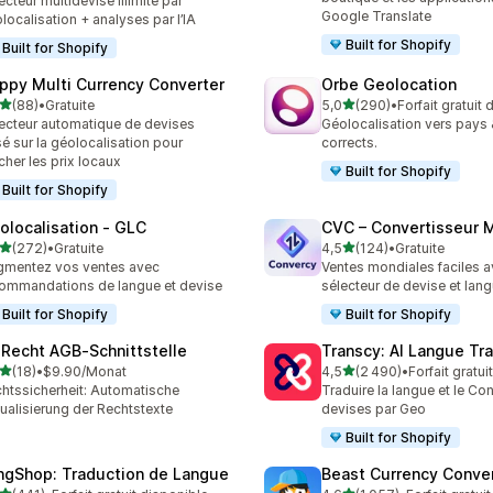
ecteur multidevise illimité par
Google Translate
localisation + analyses par l’IA
Built for Shopify
Built for Shopify
ppy Multi Currency Converter
Orbe Geolocation
étoile(s) sur 5
étoile(s) sur 5
(88)
•
Gratuite
5,0
(290)
•
Forfait gratuit
avis au total
290 avis au total
ecteur automatique de devises
Géolocalisation vers pays 
é sur la géolocalisation pour
corrects.
icher les prix locaux
Built for Shopify
Built for Shopify
olocalisation ‑ GLC
CVC – Convertisseur M
étoile(s) sur 5
étoile(s) sur 5
(272)
•
Gratuite
4,5
(124)
•
Gratuite
 avis au total
124 avis au total
mentez vos ventes avec
Ventes mondiales faciles 
ommandations de langue et devise
sélecteur de devise et lan
Built for Shopify
Built for Shopify
‑Recht AGB‑Schnittstelle
Transcy: AI Langue Tr
étoile(s) sur 5
étoile(s) sur 5
(18)
•
$9.90/Monat
4,5
(2 490)
•
Forfait gratui
avis au total
2490 avis au total
htssicherheit: Automatische
Traduire la langue et le Con
ualisierung der Rechtstexte
devises par Geo
Built for Shopify
ngShop: Traduction de Langue
Beast Currency Conve