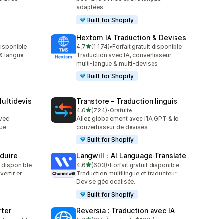
adaptées
Built for Shopify
Hextom IA Traduction & Devises
étoile(s) sur 5
 disponible
4,7
(1 174)
•
Forfait gratuit disponible
1174 avis au total
& langue
Traduction avec IA, convertisseur
multi-langue & multi-devises
Built for Shopify
ultidevis
Transtore ‑ Traduction linguis
étoile(s) sur 5
4,6
(724)
•
Gratuite
724 avis au total
avec
Allez globalement avec l’IA GPT & le
gue
convertisseur de devises
Built for Shopify
aduire
Langwill：AI Language Translate
étoile(s) sur 5
t disponible
4,6
(603)
•
Forfait gratuit disponible
603 avis au total
vertir en
Traduction multilingue et traducteur.
Devise géolocalisée.
Built for Shopify
rter
Reversia : Traduction avec IA