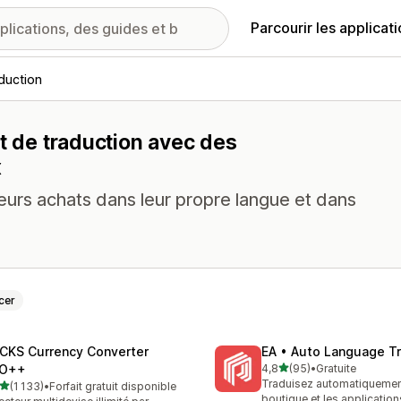
Parcourir les applicat
aduction
et de traduction avec des
x
 leurs achats dans leur propre langue et dans
cer
CKS Currency Converter
EA • Auto Language Tr
étoile(s) sur 5
O++
4,8
(95)
•
Gratuite
95 avis au total
Traduisez automatiquemen
étoile(s) sur 5
(1 133)
•
Forfait gratuit disponible
3 avis au total
boutique et les applicatio