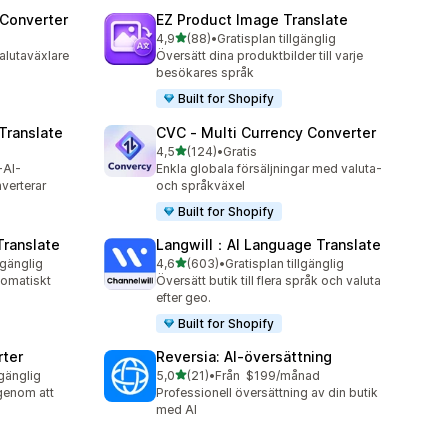
 Converter
EZ Product Image Translate
av 5 stjärnor
4,9
(88)
•
Gratisplan tillgänglig
88 recensioner totalt
alutaväxlare
Översätt dina produktbilder till varje
besökares språk
Built for Shopify
Translate
CVC ‑ Multi Currency Converter
av 5 stjärnor
4,5
(124)
•
Gratis
124 recensioner totalt
-AI-
Enkla globala försäljningar med valuta-
verterar
och språkväxel
Built for Shopify
Translate
Langwill：AI Language Translate
av 5 stjärnor
lgänglig
4,6
(603)
•
Gratisplan tillgänglig
603 recensioner totalt
tomatiskt
Översätt butik till flera språk och valuta
efter geo.
Built for Shopify
rter
Reversia: AI‑översättning
av 5 stjärnor
lgänglig
5,0
(21)
•
Från $199/månad
21 recensioner totalt
 genom att
Professionell översättning av din butik
med AI