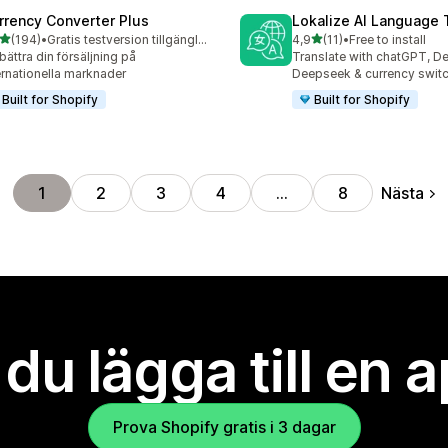
rrency Converter Plus
Lokalize AI Language 
av 5 stjärnor
av 5 stjärnor
(194)
•
Gratis testversion tillgänglig
4,9
(11)
•
Free to install
 recensioner totalt
11 recensioner totalt
bättra din försäljning på
Translate with chatGPT, D
ernationella marknader
Deepseek & currency switc
Built for Shopify
Built for Shopify
Nästa
1
2
3
4
…
8
l du lägga till en 
Prova Shopify gratis i 3 dagar