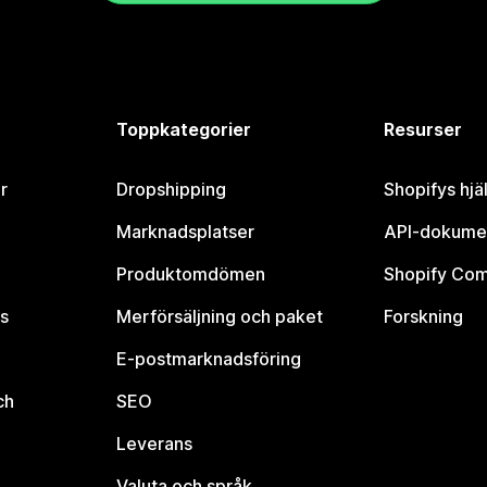
Toppkategorier
Resurser
r
Dropshipping
Shopifys hjä
Marknadsplatser
API-dokume
Produktomdömen
Shopify Co
s
Merförsäljning och paket
Forskning
E-postmarknadsföring
ch
SEO
Leverans
Valuta och språk