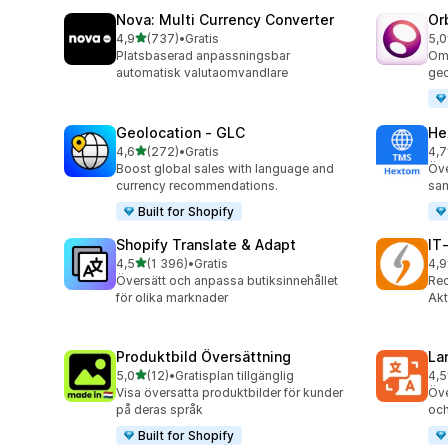
Nova: Multi Currency Converter
Or
av 5 stjärnor
4,9
(737)
•
Gratis
5,0
737 recensioner totalt
290
Platsbaserad anpassningsbar
Omd
automatisk valutaomvandlare
geo
Geolocation ‑ GLC
He
av 5 stjärnor
4,6
(272)
•
Gratis
4,7
272 recensioner totalt
117
Boost global sales with language and
Öve
currency recommendations.
sam
Built for Shopify
Shopify Translate & Adapt
IT
av 5 stjärnor
4,5
(1 396)
•
Gratis
4,9
1396 recensioner totalt
18 
Översätt och anpassa butiksinnehållet
Rec
för olika marknader
Akt
Produktbild Översättning
La
av 5 stjärnor
5,0
(12)
•
Gratisplan tillgänglig
4,5
12 recensioner totalt
441
Visa översatta produktbilder för kunder
Öve
på deras språk
och
Built for Shopify