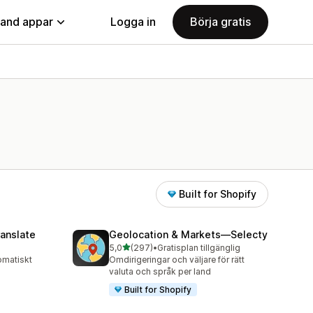
land appar
Logga in
Börja gratis
Built for Shopify
anslate
Geolocation & Markets—Selecty
av 5 stjärnor
5,0
(297)
•
Gratisplan tillgänglig
297 recensioner totalt
omatiskt
Omdirigeringar och väljare för rätt
valuta och språk per land
Built for Shopify