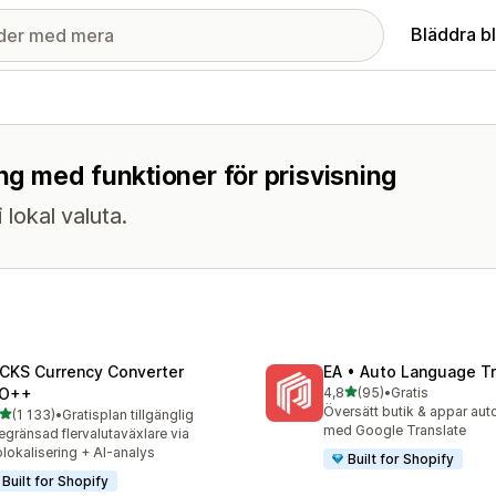
Bläddra b
ing med funktioner för prisvisning
lokal valuta.
CKS Currency Converter
EA • Auto Language Tr
av 5 stjärnor
O++
4,8
(95)
•
Gratis
95 recensioner totalt
Översätt butik & appar aut
av 5 stjärnor
(1 133)
•
Gratisplan tillgänglig
3 recensioner totalt
med Google Translate
gränsad flervalutaväxlare via
lokalisering + AI-analys
Built for Shopify
Built for Shopify