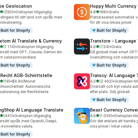
be Geolocation
Hoppy Multi Currency
av 5 stjärnor
av 5 stjärnor
(290)
•
Gratisplan tillgänglig
4,8
(88)
•
Gratis
 recensioner totalt
88 recensioner totalt
irigera till rätt land och språk med
Platsbaserad automatisk v
lokalisering.
för att visa lokala priser
Built for Shopify
Built for Shopify
xtom AI Translate & Currency
Transtore ‑ Language 
av 5 stjärnor
av 5 stjärnor
(1 174)
•
Gratisplan tillgänglig
4,6
(724)
•
Gratis
4 recensioner totalt
724 recensioner totalt
rsätt med GPT, Claude, Gemini etc.
Gå globalt med smart GPT
t valutaomvandlare
översättning och valutakon
Built for Shopify
Built for Shopify
‑Recht AGB‑Schnittstelle
Transcy: AI Language 
av 5 stjärnor
av 5 stjärnor
(18)
•
$9.90/Monat
4,5
(2 492)
•
Gratisplan til
recensioner totalt
2492 recensioner totalt
htssicherheit: Automatische
Översätt och byt valuta au
ualisierung der Rechtstexte
efter plats. Sälj globalt.
Built for Shopify
ngShop AI Language Translate
Beast Currency Conve
av 5 stjärnor
av 5 stjärnor
(441)
•
Gratisplan tillgänglig
4,6
(1 056)
•
Gratisplan til
 recensioner totalt
1056 recensioner totalt
rsätt språk med OpenAI, DeepL
Gör det enklare att handla
 konvertera valuta.
visa priser i lokal valuta.
Built for Shopify