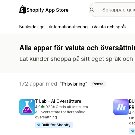
Shopify App Store
Butiksdesign
Internationalisering
Valuta och språk
Alla appar för valuta och översättn
Låt kunder shoppa på sitt eget språk och i 
172 appar med
Prisvisning
Rensa
T Lab – AI Översättare
BU
av 5 stjärnor
4,9
(923)
•
Gratis att installera
PR
923 recensioner totalt
AI-översättare för flerspråkig
4,9
113
översättning
Obe
geo
Built for Shopify