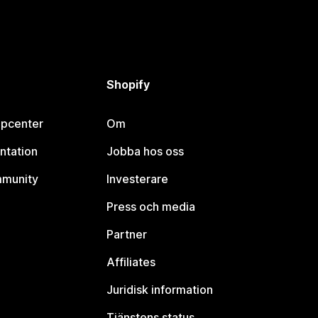
Shopify
lpcenter
Om
ntation
Jobba hos oss
mmunity
Investerare
Press och media
Partner
Affiliates
Juridisk information
Tjänstens status