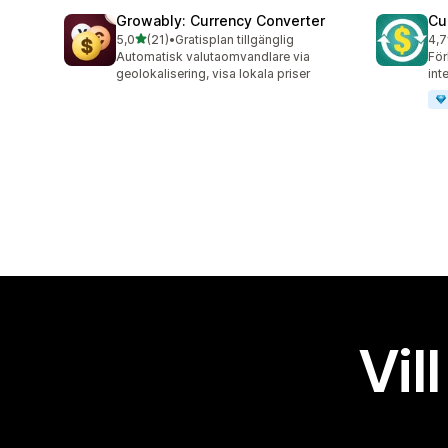
Growably: Currency Converter
Cu
av 5 stjärnor
5,0
(21)
•
Gratisplan tillgänglig
4,7
21 recensioner totalt
194
Automatisk valutaomvandlare via
För
geolokalisering, visa lokala priser
int
Vil