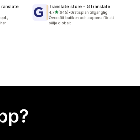
Translate
Translate store ‑ GTranslate
av 5 stjärnor
4,7
(645)
•
Gratisplan tillgänglig
645 recensioner totalt
eepL,
Översätt butiken och apparna för att
her.
sälja globalt
app?