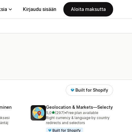
ksia
Kirjaudu sisään
Aloita maksutta
Built for Shopify
minen
Geolocation & Markets—Selecty
/ 5 tähteä
5,0
(297)
•
Free plan available
297 arvostelua yhteensä
uksesi
Right currency & language by country
äntäj
redirects and selectors
Built for Shopify