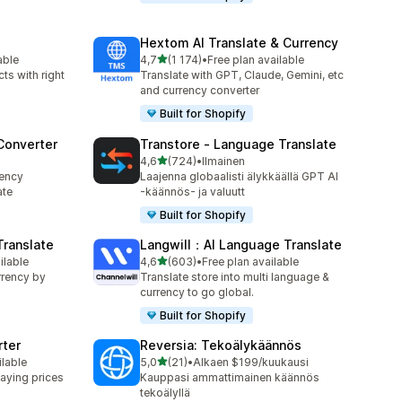
Hextom AI Translate & Currency
/ 5 tähteä
able
4,7
(1 174)
•
Free plan available
1174 arvostelua yhteensä
ts with right
Translate with GPT, Claude, Gemini, etc
and currency converter
Built for Shopify
Converter
Transtore ‑ Language Translate
/ 5 tähteä
4,6
(724)
•
Ilmainen
724 arvostelua yhteensä
rency
Laajenna globaalisti älykkäällä GPT AI
ate
-käännös- ja valuutt
Built for Shopify
Translate
Langwill：AI Language Translate
/ 5 tähteä
ilable
4,6
(603)
•
Free plan available
603 arvostelua yhteensä
rrency by
Translate store into multi language &
currency to go global.
Built for Shopify
rter
Reversia: Tekoälykäännös
/ 5 tähteä
ilable
5,0
(21)
•
Alkaen $199/kuukausi
21 arvostelua yhteensä
aying prices
Kauppasi ammattimainen käännös
tekoälyllä