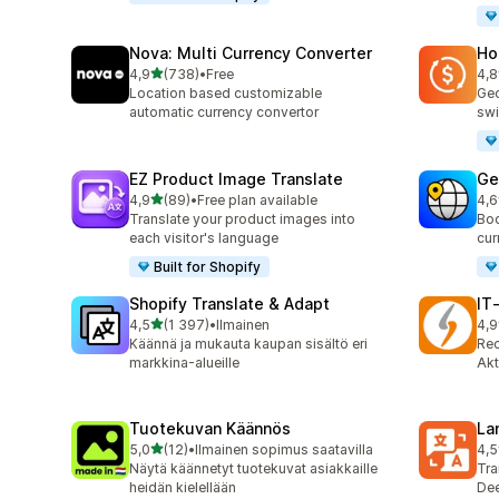
Nova: Multi Currency Converter
Ho
/ 5 tähteä
4,9
(738)
•
Free
4,8
738 arvostelua yhteensä
88 
Location based customizable
Geo
automatic currency convertor
swi
EZ Product Image Translate
Ge
/ 5 tähteä
4,9
(89)
•
Free plan available
4,6
89 arvostelua yhteensä
272
Translate your product images into
Boo
each visitor's language
cur
Built for Shopify
Shopify Translate & Adapt
IT
/ 5 tähteä
4,5
(1 397)
•
Ilmainen
4,9
1397 arvostelua yhteensä
18 
Käännä ja mukauta kaupan sisältö eri
Rec
markkina-alueille
Akt
Tuotekuvan Käännös
La
/ 5 tähteä
5,0
(12)
•
Ilmainen sopimus saatavilla
4,5
12 arvostelua yhteensä
441
Näytä käännetyt tuotekuvat asiakkaille
Tra
heidän kielellään
Dee