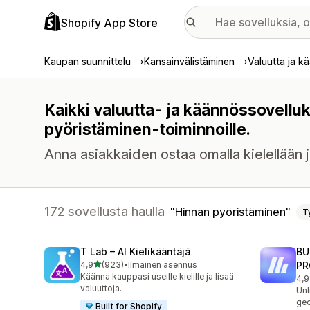
Shopify App Store
Kaupan suunnittelu
Kansainvälistäminen
Valuutta ja k
Kaikki valuutta- ja käännössovellu
pyöristäminen-toiminnoille.
Anna asiakkaiden ostaa omalla kielellään j
172 sovellusta haulla
Hinnan pyöristäminen
T
T Lab – AI Kielikääntäjä
BU
/ 5 tähteä
4,9
(923)
•
Ilmainen asennus
PR
923 arvostelua yhteensä
Käännä kauppasi useille kielille ja lisää
4,9
113
valuuttoja.
Unl
geo
Built for Shopify