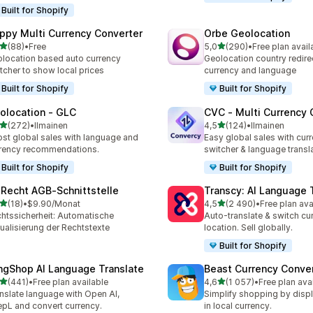
Built for Shopify
ppy Multi Currency Converter
Orbe Geolocation
/ 5 tähteä
/ 5 tähteä
(88)
•
Free
5,0
(290)
•
Free plan avail
arvostelua yhteensä
290 arvostelua yhteensä
location based auto currency
Geolocation country redirec
tcher to show local prices
currency and language
Built for Shopify
Built for Shopify
olocation ‑ GLC
CVC ‑ Multi Currency 
/ 5 tähteä
/ 5 tähteä
(272)
•
Ilmainen
4,5
(124)
•
Ilmainen
 arvostelua yhteensä
124 arvostelua yhteensä
st global sales with language and
Easy global sales with cur
rency recommendations.
switcher & language transl
Built for Shopify
Built for Shopify
‑Recht AGB‑Schnittstelle
Transcy: AI Language 
/ 5 tähteä
/ 5 tähteä
(18)
•
$9.90/Monat
4,5
(2 490)
•
Free plan ava
arvostelua yhteensä
2490 arvostelua yhteensä
htssicherheit: Automatische
Auto-translate & switch cu
ualisierung der Rechtstexte
location. Sell globally.
Built for Shopify
ngShop AI Language Translate
Beast Currency Conve
/ 5 tähteä
/ 5 tähteä
(441)
•
Free plan available
4,6
(1 057)
•
Free plan ava
 arvostelua yhteensä
1057 arvostelua yhteensä
nslate language with Open AI,
Simplify shopping by displ
pL and convert currency.
in local currency.