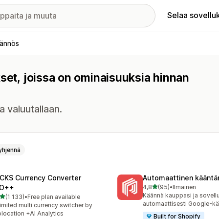
Selaa sovellu
äännös
kset, joissa on ominaisuuksia hinnan
a valuutallaan.
yhjennä
CKS Currency Converter
Automaattinen kääntä
/ 5 tähteä
O++
4,8
(95)
•
Ilmainen
95 arvostelua yhteensä
Käännä kauppasi ja sovell
/ 5 tähteä
(1 133)
•
Free plan available
3 arvostelua yhteensä
automaattisesti Google-kä
imited multi currency switcher by
location +AI Analytics
Built for Shopify