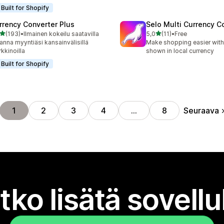
Built for Shopify
rrency Converter Plus
Selo Multi Currency C
/ 5 tähteä
/ 5 tähteä
(193)
•
Ilmainen kokeilu saatavilla
5,0
(11)
•
Free
 arvostelua yhteensä
11 arvostelua yhteensä
anna myyntiäsi kansainvälisillä
Make shopping easier with
kkinoilla
shown in local currency
Built for Shopify
Seuraava
1
2
3
4
…
8
tko lisätä sovell