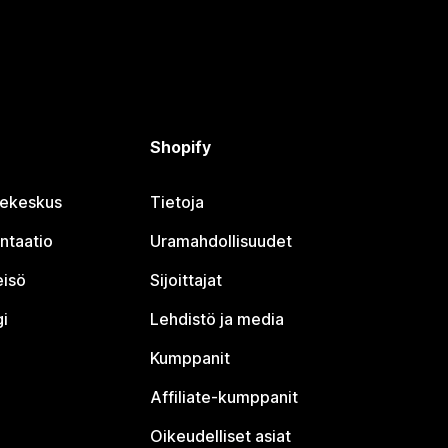
Shopify
jekeskus
Tietoja
ntaatio
Uramahdollisuudet
eisö
Sijoittajat
i
Lehdistö ja media
Kumppanit
Affiliate-kumppanit
Oikeudelliset asiat