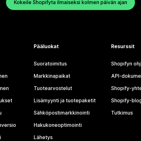
Kokeile Shopifyta ilmaiseksi kolmen päivän ajan
Pääluokat
Resurssit
Suoratoimitus
Shopifyn oh
nen
Markkinapaikat
API-dokume
inen
Tuotearvostelut
Shopify-yht
tukset
Lisämyynti ja tuotepaketit
Shopify-blog
u
Sähköpostimarkkinointi
Tutkimus
nversio
Hakukoneoptimointi
i
Lähetys