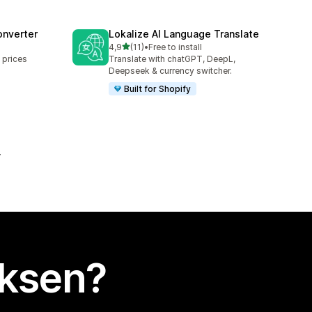
onverter
Lokalize AI Language Translate
/ 5 tähteä
4,9
(11)
•
Free to install
11 arvostelua yhteensä
 prices
Translate with chatGPT, DeepL,
Deepseek & currency switcher.
Built for Shopify
uksen?