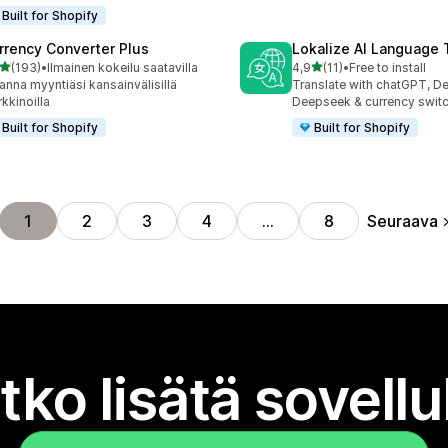
Built for Shopify
rrency Converter Plus
Lokalize AI Language 
/ 5 tähteä
/ 5 tähteä
(193)
•
Ilmainen kokeilu saatavilla
4,9
(11)
•
Free to install
 arvostelua yhteensä
11 arvostelua yhteensä
anna myyntiäsi kansainvälisillä
Translate with chatGPT, D
kkinoilla
Deepseek & currency switc
Built for Shopify
Built for Shopify
Seuraava
1
2
3
4
…
8
tko lisätä sovell