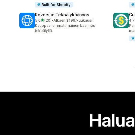
Built for Shopify
Reversia: Tekoälykäännös
Cu
/ 5 tähteä
5,0
(20)
•
Alkaen $199/kuukausi
4,7
20 arvostelua yhteensä
193
Kauppasi ammattimainen käännös
Par
tekoälyllä
mar
Halua