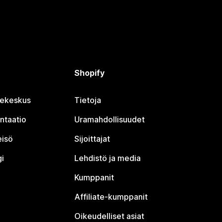
Shopify
jekeskus
Tietoja
ntaatio
Uramahdollisuudet
eisö
Sijoittajat
i
Lehdistö ja media
Kumppanit
Affiliate-kumppanit
Oikeudelliset asiat