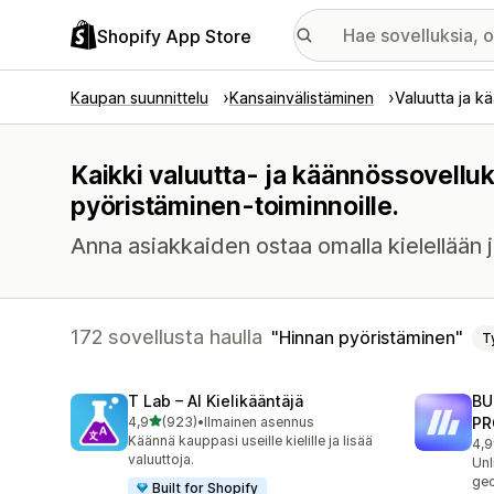
Shopify App Store
Kaupan suunnittelu
Kansainvälistäminen
Valuutta ja k
Kaikki valuutta- ja käännössovellu
pyöristäminen-toiminnoille.
Anna asiakkaiden ostaa omalla kielellään j
172 sovellusta haulla
Hinnan pyöristäminen
T
T Lab – AI Kielikääntäjä
BU
/ 5 tähteä
4,9
(923)
•
Ilmainen asennus
PR
923 arvostelua yhteensä
Käännä kauppasi useille kielille ja lisää
4,9
113
valuuttoja.
Unl
geo
Built for Shopify