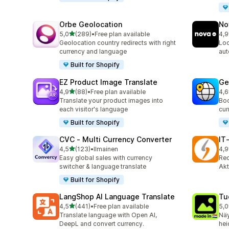
Orbe Geolocation
No
/ 5 tähteä
5,0
(289)
•
Free plan available
4,9
289 arvostelua yhteensä
736
Geolocation country redirects with right
Loc
currency and language
aut
Built for Shopify
EZ Product Image Translate
Ge
/ 5 tähteä
4,9
(88)
•
Free plan available
4,6
88 arvostelua yhteensä
272
Translate your product images into
Boo
each visitor's language
cur
Built for Shopify
CVC ‑ Multi Currency Converter
IT
/ 5 tähteä
4,5
(123)
•
Ilmainen
4,9
123 arvostelua yhteensä
18 
Easy global sales with currency
Rec
switcher & language translate
Akt
Built for Shopify
LangShop AI Language Translate
Tu
/ 5 tähteä
4,5
(441)
•
Free plan available
5,0
441 arvostelua yhteensä
12 
Translate language with Open AI,
Näy
DeepL and convert currency.
hei