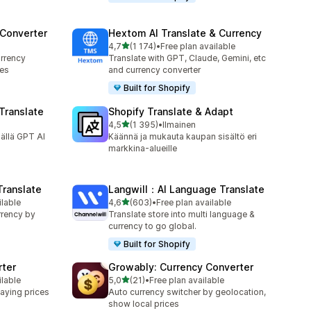
 Converter
Hextom AI Translate & Currency
/ 5 tähteä
4,7
(1 174)
•
Free plan available
1174 arvostelua yhteensä
rrency
Translate with GPT, Claude, Gemini, etc
ces
and currency converter
Built for Shopify
Translate
Shopify Translate & Adapt
/ 5 tähteä
4,5
(1 395)
•
Ilmainen
1395 arvostelua yhteensä
äällä GPT AI
Käännä ja mukauta kaupan sisältö eri
markkina-alueille
Translate
Langwill：AI Language Translate
/ 5 tähteä
ilable
4,6
(603)
•
Free plan available
603 arvostelua yhteensä
rrency by
Translate store into multi language &
currency to go global.
Built for Shopify
rter
Growably: Currency Converter
/ 5 tähteä
ilable
5,0
(21)
•
Free plan available
21 arvostelua yhteensä
aying prices
Auto currency switcher by geolocation,
show local prices