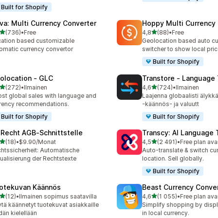
Built for Shopify
va: Multi Currency Converter
Hoppy Multi Currency
/ 5 tähteä
/ 5 tähteä
(736)
•
Free
4,8
(88)
•
Free
 arvostelua yhteensä
88 arvostelua yhteensä
ation based customizable
Geolocation based auto cu
omatic currency convertor
switcher to show local pri
Built for Shopify
olocation ‑ GLC
Transtore ‑ Language 
/ 5 tähteä
/ 5 tähteä
(272)
•
Ilmainen
4,6
(724)
•
Ilmainen
 arvostelua yhteensä
724 arvostelua yhteensä
st global sales with language and
Laajenna globaalisti älykk
rency recommendations.
-käännös- ja valuutt
Built for Shopify
Built for Shopify
‑Recht AGB‑Schnittstelle
Transcy: AI Language 
/ 5 tähteä
/ 5 tähteä
(18)
•
$9.90/Monat
4,5
(2 491)
•
Free plan ava
arvostelua yhteensä
2491 arvostelua yhteensä
htssicherheit: Automatische
Auto-translate & switch cu
ualisierung der Rechtstexte
location. Sell globally.
Built for Shopify
otekuvan Käännös
Beast Currency Conve
/ 5 tähteä
/ 5 tähteä
(12)
•
Ilmainen sopimus saatavilla
4,6
(1 055)
•
Free plan ava
arvostelua yhteensä
1055 arvostelua yhteensä
tä käännetyt tuotekuvat asiakkaille
Simplify shopping by displ
dän kielellään
in local currency.