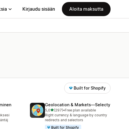
ksia
Kirjaudu sisään
Aloita maksutta
Built for Shopify
minen
Geolocation & Markets—Selecty
/ 5 tähteä
5,0
(297)
•
Free plan available
297 arvostelua yhteensä
uksesi
Right currency & language by country
äntäj
redirects and selectors
Built for Shopify