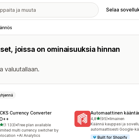
Selaa sovellu
äännös
kset, joissa on ominaisuuksia hinnan
a valuutallaan.
yhjennä
CKS Currency Converter
Automaattinen kääntä
/ 5 tähteä
O++
4,8
(95)
•
Ilmainen
95 arvostelua yhteensä
Käännä kauppasi ja sovell
/ 5 tähteä
(1 133)
•
Free plan available
3 arvostelua yhteensä
automaattisesti Google-kä
imited multi currency switcher by
location +AI Analytics
Built for Shopify