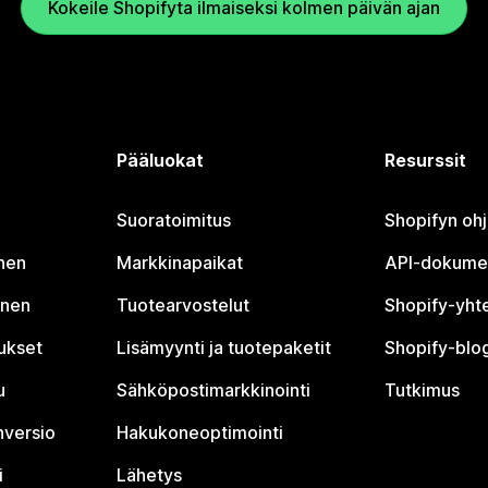
Kokeile Shopifyta ilmaiseksi kolmen päivän ajan
Pääluokat
Resurssit
Suoratoimitus
Shopifyn oh
nen
Markkinapaikat
API-dokume
inen
Tuotearvostelut
Shopify-yht
tukset
Lisämyynti ja tuotepaketit
Shopify-blog
u
Sähköpostimarkkinointi
Tutkimus
nversio
Hakukoneoptimointi
i
Lähetys