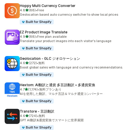
Hoppy Multi Currency Converter
5つ星中
4.8
(88)
•
Free
合計レビュー数：88件
Geolocation based auto currency switcher to show local prices
Built for Shopify
EZ Product Image Translate
5つ星中
4.9
(88)
•
Free plan available
合計レビュー数：88件
Translate your product images into each visitor's language
Built for Shopify
Geolocation ‑ GLC ジオロケーション
5つ星中
4.6
(272)
•
無料
合計レビュー数：272件
Boost global sales with language and currency recommendations.
Built for Shopify
Hextom: AI翻訳と通貨 多言語翻訳＋多通貨変換
5つ星中
4.7
(1,174)
•
無料プランあり
合計レビュー数：1174件
AIを使用した翻訳、マルチ言語＆マルチ通貨コンバーター
Built for Shopify
Transtore ‑ 言語翻訳
5つ星中
4.6
(724)
•
無料
合計レビュー数：724件
GPT AI翻訳&通貨変換でスマートに世界展開
Built for Shopify