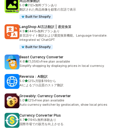
商品画像翻訳
5つ星中
5.0
(12)
•
無料プランあり
合計レビュー数：12件
翻訳された商品画像を顧客の言語で表示
Built for Shopify
LangShop AI言語翻訳 | 通貨換算
5つ星中
4.5
(441)
•
無料プランあり
合計レビュー数：441件
多言語サイト翻訳および通貨換算機能。Language translate.
Integrated w/ ChatGPT
Built for Shopify
Beast Currency Converter
5つ星中
4.6
(1,056)
•
Free plan available
合計レビュー数：1056件
Simplify shopping by displaying prices in local currency.
Reversia：AI翻訳
5つ星中
5.0
(21)
•
月額$199から
合計レビュー数：21件
AIによるプロ品質のストア翻訳
Growably: Currency Converter
5つ星中
5.0
(21)
•
Free plan available
合計レビュー数：21件
Auto currency switcher by geolocation, show local prices
Currency Converter Plus
5つ星中
4.7
(194)
•
無料体験あり
合計レビュー数：194件
国際市場での販売を向上させる.