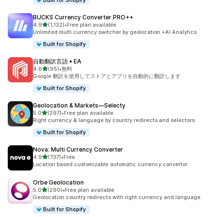
Built for Shopify
BUCKS Currency Converter PRO++
5つ星中
4.9
(1,132)
•
Free plan available
合計レビュー数：1132件
Unlimited multi currency switcher by geolocation +AI Analytics
Built for Shopify
自動翻訳言語 • EA
5つ星中
4.8
(95)
•
無料
合計レビュー数：95件
Google 翻訳を使用してストアとアプリを自動的に翻訳します
Built for Shopify
Geolocation & Markets—Selecty
5つ星中
5.0
(297)
•
Free plan available
合計レビュー数：297件
Right currency & language by country redirects and selectors
Built for Shopify
Nova: Multi Currency Converter
5つ星中
4.9
(737)
•
Free
合計レビュー数：737件
Location based customizable automatic currency convertor
Orbe Geolocation
5つ星中
5.0
(290)
•
Free plan available
合計レビュー数：290件
Geolocation country redirects with right currency and language
Built for Shopify