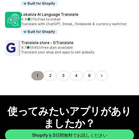
Built for Shopify
Lokalize AI Language Translate
5つ星中
4.9
(11)
•
Free to install
合計レビュー数：11件
Translate with chatGPT, DeepL, Deepseek & currency switcher.
Built for Shopify
Translate store ‑ GTranslate
5つ星中
4.7
(645)
•
Free plan available
合計レビュー数：645件
Translate your shop and apps to sell globally
1
2
3
4
8
使ってみたいアプリがあり
ましたか？
Shopifyを3日間無料でお試しください