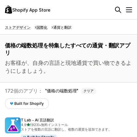
Shopify App Store
ストアデザイン
国際化
通貨と翻訳
価格の端数処理を特集したすべての通貨・翻訳アプ
リ
お客様が、自身の言語と現地通貨で買い物できるよ
うにしましょう。
172個のアプリ：
価格の端数処理
クリア
Built for Shopify
T Lab ‑ AI 言語翻訳
5つ星中
4.9
(923)
•
無料インストール
合計レビュー数：923件
ストアを複数の言語に翻訳し、複数の通貨を追加できます。