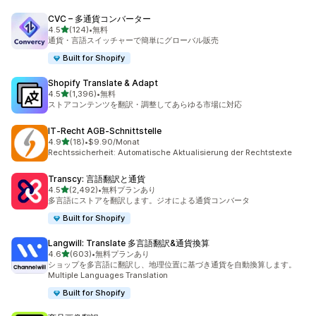
CVC – 多通貨コンバーター
5つ星中
4.5
(124)
•
無料
合計レビュー数：124件
通貨・言語スイッチャーで簡単にグローバル販売
Built for Shopify
Shopify Translate & Adapt
5つ星中
4.5
(1,396)
•
無料
合計レビュー数：1396件
ストアコンテンツを翻訳・調整してあらゆる市場に対応
IT‑Recht AGB‑Schnittstelle
5つ星中
4.9
(18)
•
$9.90/Monat
合計レビュー数：18件
Rechtssicherheit: Automatische Aktualisierung der Rechtstexte
Transcy: 言語翻訳と通貨
5つ星中
4.5
(2,492)
•
無料プランあり
合計レビュー数：2492件
多言語にストアを翻訳します。ジオによる通貨コンバータ
Built for Shopify
Langwill: Translate 多言語翻訳&通貨換算
5つ星中
4.6
(603)
•
無料プランあり
合計レビュー数：603件
ショップを多言語に翻訳し、地理位置に基づき通貨を自動換算します。
Multiple Languages Translation
Built for Shopify