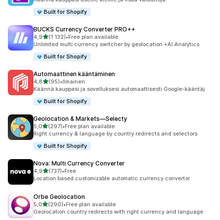
Built for Shopify
BUCKS Currency Converter PRO++
/ 5 tähteä
4,9
(1 132)
•
Free plan available
1132 arvostelua yhteensä
Unlimited multi currency switcher by geolocation +AI Analytics
Built for Shopify
Automaattinen kääntäminen
/ 5 tähteä
4,8
(95)
•
Ilmainen
95 arvostelua yhteensä
Käännä kauppasi ja sovelluksesi automaattisesti Google-kääntäj
Built for Shopify
Geolocation & Markets—Selecty
/ 5 tähteä
5,0
(297)
•
Free plan available
297 arvostelua yhteensä
Right currency & language by country redirects and selectors
Built for Shopify
Nova: Multi Currency Converter
/ 5 tähteä
4,9
(737)
•
Free
737 arvostelua yhteensä
Location based customizable automatic currency convertor
Orbe Geolocation
/ 5 tähteä
5,0
(290)
•
Free plan available
290 arvostelua yhteensä
Geolocation country redirects with right currency and language