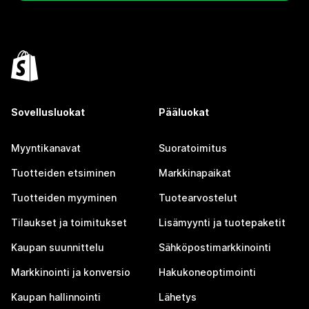
Sovellusluokat
Pääluokat
Myyntikanavat
Suoratoimitus
Tuotteiden etsiminen
Markkinapaikat
Tuotteiden myyminen
Tuotearvostelut
Tilaukset ja toimitukset
Lisämyynti ja tuotepaketit
Kaupan suunnittelu
Sähköpostimarkkinointi
Markkinointi ja konversio
Hakukoneoptimointi
Kaupan hallinnointi
Lähetys