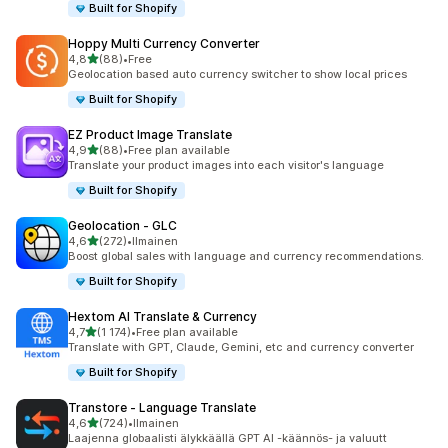
Built for Shopify
Hoppy Multi Currency Converter
/ 5 tähteä
4,8
(88)
•
Free
88 arvostelua yhteensä
Geolocation based auto currency switcher to show local prices
Built for Shopify
EZ Product Image Translate
/ 5 tähteä
4,9
(88)
•
Free plan available
88 arvostelua yhteensä
Translate your product images into each visitor's language
Built for Shopify
Geolocation ‑ GLC
/ 5 tähteä
4,6
(272)
•
Ilmainen
272 arvostelua yhteensä
Boost global sales with language and currency recommendations.
Built for Shopify
Hextom AI Translate & Currency
/ 5 tähteä
4,7
(1 174)
•
Free plan available
1174 arvostelua yhteensä
Translate with GPT, Claude, Gemini, etc and currency converter
Built for Shopify
Transtore ‑ Language Translate
/ 5 tähteä
4,6
(724)
•
Ilmainen
724 arvostelua yhteensä
Laajenna globaalisti älykkäällä GPT AI -käännös- ja valuutt