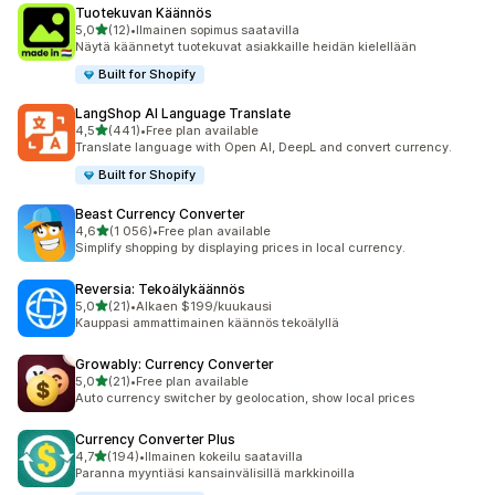
Tuotekuvan Käännös
/ 5 tähteä
5,0
(12)
•
Ilmainen sopimus saatavilla
12 arvostelua yhteensä
Näytä käännetyt tuotekuvat asiakkaille heidän kielellään
Built for Shopify
LangShop AI Language Translate
/ 5 tähteä
4,5
(441)
•
Free plan available
441 arvostelua yhteensä
Translate language with Open AI, DeepL and convert currency.
Built for Shopify
Beast Currency Converter
/ 5 tähteä
4,6
(1 056)
•
Free plan available
1056 arvostelua yhteensä
Simplify shopping by displaying prices in local currency.
Reversia: Tekoälykäännös
/ 5 tähteä
5,0
(21)
•
Alkaen $199/kuukausi
21 arvostelua yhteensä
Kauppasi ammattimainen käännös tekoälyllä
Growably: Currency Converter
/ 5 tähteä
5,0
(21)
•
Free plan available
21 arvostelua yhteensä
Auto currency switcher by geolocation, show local prices
Currency Converter Plus
/ 5 tähteä
4,7
(194)
•
Ilmainen kokeilu saatavilla
194 arvostelua yhteensä
Paranna myyntiäsi kansainvälisillä markkinoilla