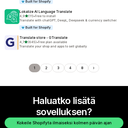
Built for Shopify
Lokalize AI Language Translate
/ 5 tähteä
4,9
(11)
•
Free to install
11 arvostelua yhteensä
Translate with chatGPT, DeepL, Deepseek & currency switcher.
Built for Shopify
Translate store ‑ GTranslate
/ 5 tähteä
4,7
(645)
•
Free plan available
645 arvostelua yhteensä
Translate your shop and apps to sell globally
1
2
3
4
8
Haluatko lisätä
sovelluksen?
Kokeile Shopifyta ilmaiseksi kolmen päivän ajan