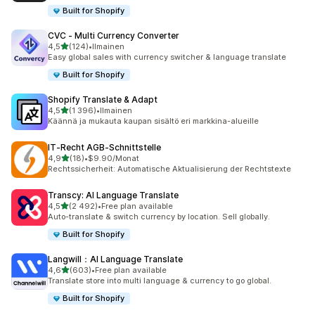
Built for Shopify
CVC ‑ Multi Currency Converter
/ 5 tähteä
4,5
(124)
•
Ilmainen
124 arvostelua yhteensä
Easy global sales with currency switcher & language translate
Built for Shopify
Shopify Translate & Adapt
/ 5 tähteä
4,5
(1 396)
•
Ilmainen
1396 arvostelua yhteensä
Käännä ja mukauta kaupan sisältö eri markkina-alueille
IT‑Recht AGB‑Schnittstelle
/ 5 tähteä
4,9
(18)
•
$9.90/Monat
18 arvostelua yhteensä
Rechtssicherheit: Automatische Aktualisierung der Rechtstexte
Transcy: AI Language Translate
/ 5 tähteä
4,5
(2 492)
•
Free plan available
2492 arvostelua yhteensä
Auto-translate & switch currency by location. Sell globally.
Built for Shopify
Langwill：AI Language Translate
/ 5 tähteä
4,6
(603)
•
Free plan available
603 arvostelua yhteensä
Translate store into multi language & currency to go global.
Built for Shopify