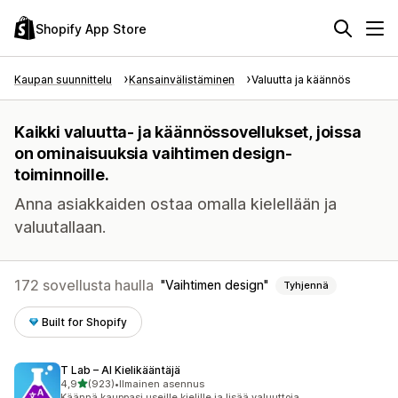
Shopify App Store
Kaupan suunnittelu
Kansainvälistäminen
Valuutta ja käännös
Kaikki valuutta- ja käännössovellukset, joissa
on ominaisuuksia vaihtimen design-
toiminnoille.
Anna asiakkaiden ostaa omalla kielellään ja
valuutallaan.
172 sovellusta haulla
Vaihtimen design
Tyhjennä
Built for Shopify
T Lab – AI Kielikääntäjä
/ 5 tähteä
4,9
(923)
•
Ilmainen asennus
923 arvostelua yhteensä
Käännä kauppasi useille kielille ja lisää valuuttoja.