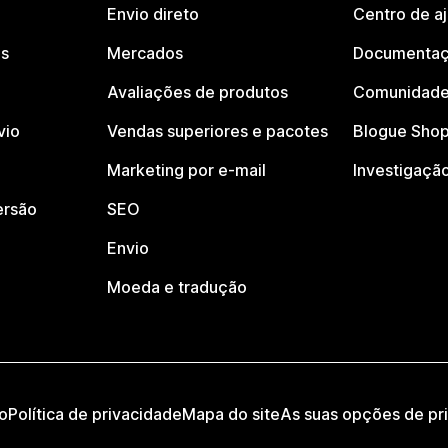
Envio direto
Centro de a
os
Mercados
Documentaç
Avaliações de produtos
Comunidade
vio
Vendas superiores e pacotes
Blogue Shop
Marketing por e-mail
Investigaçã
ersão
SEO
Envio
Moeda e tradução
o
Política de privacidade
Mapa do site
As suas opções de pr