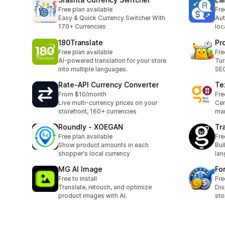
Free plan available
Fre
Easy & Quick Currency Switcher With
Aut
170+ Currencies
loc
180Translate
Pr
Free plan available
Fre
AI-powered translation for your store
Tur
into multiple languages.
SEO
Rate‑API Currency Converter
Te
From $10/month
Fre
Live multi-currency prices on your
Cen
storefront, 160+ currencies
man
Roundly ‑ XOEGAN
Tr
Free plan available
Fre
Show product amounts in each
Bul
shopper's local currency
lan
MG AI Image
Fo
Free to install
Fre
Translate, retouch, and optimize
Dis
product images with AI.
sto