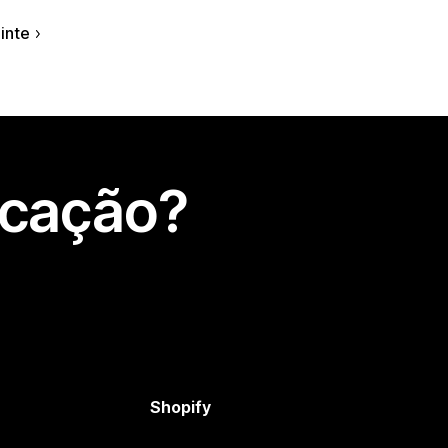
inte
icação?
Shopify