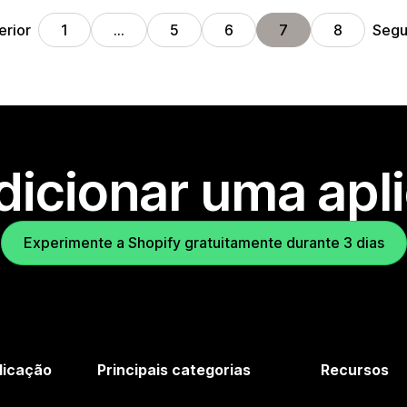
erior
Segu
1
…
5
6
7
8
dicionar uma apl
Experimente a Shopify gratuitamente durante 3 dias
licação
Principais categorias
Recursos