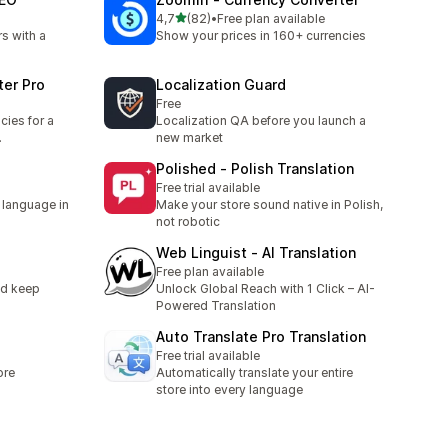
de 5 estrelas
4,7
(82)
•
Free plan available
82 total de avaliações
s with a
Show your prices in 160+ currencies
ter Pro
Localization Guard
Free
cies for a
Localization QA before you launch a
.
new market
Polished ‑ Polish Translation
Free trial available
 language in
Make your store sound native in Polish,
not robotic
Web Linguist ‑ AI Translation
Free plan available
nd keep
Unlock Global Reach with 1 Click – AI-
Powered Translation
Auto Translate Pro Translation
Free trial available
ore
Automatically translate your entire
store into every language