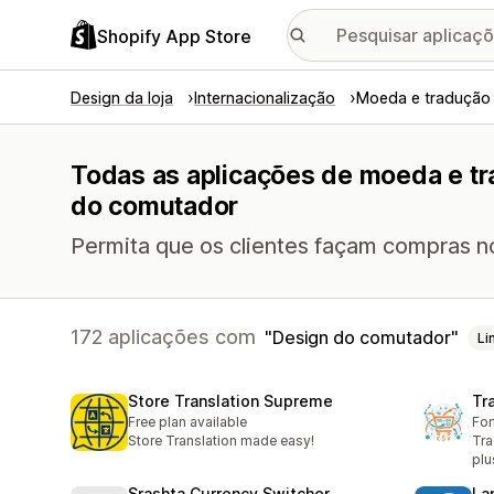
Shopify App Store
Design da loja
Internacionalização
Moeda e tradução
Todas as aplicações de moeda e t
do comutador
Permita que os clientes façam compras n
172 aplicações com
Design do comutador
Li
Store Translation Supreme
Tr
Free plan available
For
Store Translation made easy!
Tra
plu
Srashta Currency Switcher
La