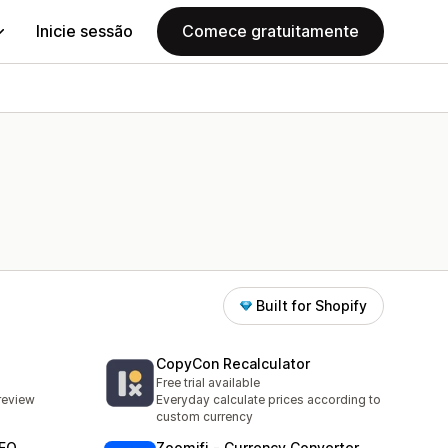
Inicie sessão
Comece gratuitamente
Built for Shopify
CopyCon Recalculator
Free trial available
 review
Everyday calculate prices according to
custom currency
SEO
Zoomifi ‑ Currency Converter