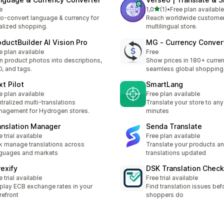
de 5 estrelas
e
1,0
(1)
•
Free plan available
1 total de avaliações
o-convert language & currency for
Reach worldwide customer
alized shopping.
multilingual store.
oductBuilder AI Vision Pro
MG ‑ Currency Conver
e plan available
Free
n product photos into descriptions,
Show prices in 180+ curren
, and tags.
seamless global shopping
xt Pilot
SmartLang
e plan available
Free plan available
tralized multi-translations
Translate your store to any
agement for Hydrogen stores.
minutes
anslation Manager
Senda Translate
e trial available
Free plan available
k manage translations across
Translate your products a
guages and markets
translations updated
rexify
DSK Translation Check
e trial available
Free trial available
play ECB exchange rates in your
Find translation issues bef
refront
shoppers do