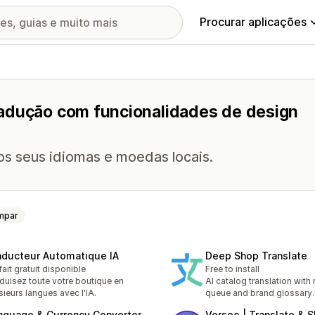
Procurar aplicações
radução com funcionalidades de design
os seus idiomas e moedas locais.
mpar
aducteur Automatique IA
Deep Shop Translate
fait gratuit disponible
Free to install
duisez toute votre boutique en
AI catalog translation with
sieurs langues avec l'IA.
queue and brand glossary.
nguage & Currency Converter
Verseo | Translate & 