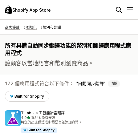
Shopify App Store
商店設計
國際化
幣別和翻譯
所有具備自動同步翻譯功能的幣別和翻譯應用程式應
用程式
讓顧客以當地語言和幣別瀏覽商品。
172 個應用程式符合以下條件：
自動同步翻譯
清除
Built for Shopify
T Lab ‑ 人工智能語言翻譯
滿分 5 顆星
4.9
(924)
•
免費安裝
共有 924 則評價
將您的商店翻譯成多種語言並添加貨幣。
Built for Shopify