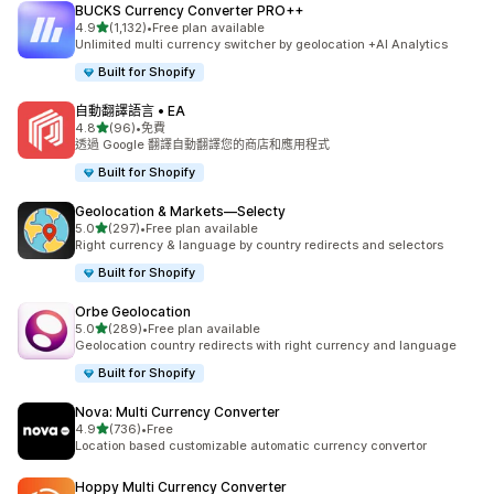
BUCKS Currency Converter PRO++
滿分 5 顆星
4.9
(1,132)
•
Free plan available
共有 1132 則評價
Unlimited multi currency switcher by geolocation +AI Analytics
Built for Shopify
自動翻譯語言 • EA
滿分 5 顆星
4.8
(96)
•
免費
共有 96 則評價
透過 Google 翻譯自動翻譯您的商店和應用程式
Built for Shopify
Geolocation & Markets—Selecty
滿分 5 顆星
5.0
(297)
•
Free plan available
共有 297 則評價
Right currency & language by country redirects and selectors
Built for Shopify
Orbe Geolocation
滿分 5 顆星
5.0
(289)
•
Free plan available
共有 289 則評價
Geolocation country redirects with right currency and language
Built for Shopify
Nova: Multi Currency Converter
滿分 5 顆星
4.9
(736)
•
Free
共有 736 則評價
Location based customizable automatic currency convertor
Hoppy Multi Currency Converter