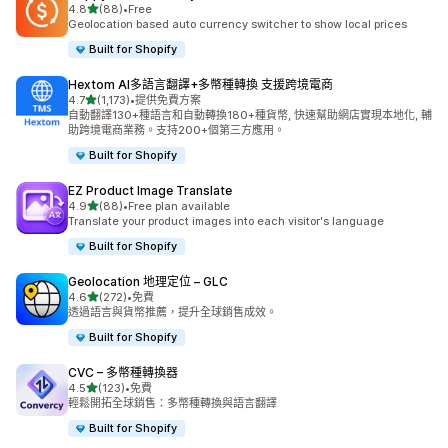
滿分 5 顆星
4.8
(88)
•
Free
共有 88 則評價
Geolocation based auto currency switcher to show local prices
Built for Shopify
Hextom AI多語言翻譯+多幣種轉換 支援跨境電商
滿分 5 顆星
4.7
(1,173)
•
提供免費方案
共有 1173 則評價
自動翻譯130+種語言和自動轉換180+種貨幣, 快速幫助網店實現本地化, 輔
助跨境電商業務。支持200+個第三方應用。
Built for Shopify
EZ Product Image Translate
滿分 5 顆星
4.9
(88)
•
Free plan available
共有 88 則評價
Translate your product images into each visitor's language
Built for Shopify
Geolocation 地理定位 – GLC
滿分 5 顆星
4.6
(272)
•
免費
共有 272 則評價
透過語言與貨幣推薦，提升全球銷售成效。
Built for Shopify
CVC – 多幣種轉換器
滿分 5 顆星
4.5
(123)
•
免費
共有 123 則評價
輕鬆開拓全球銷售：多幣種轉換與語言翻譯
Built for Shopify