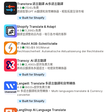
Transtore 語言翻譯 AI多語言翻譯
滿分 5 顆星
4.6
(724)
•
免費
共有 724 則評價
透過智慧GPT AI翻譯和貨幣轉換器，輕鬆拓展全球市場
Built for Shopify
Shopify Translate & Adapt
滿分 5 顆星
4.5
(1,396)
•
免費
共有 1396 則評價
翻譯並調整商店內容，吸引各市場的客群
IT‑Recht AGB‑Schnittstelle
滿分 5 顆星
4.9
(18)
•
$9.90/Monat
共有 18 則評價
Rechtssicherheit: Automatische Aktualisierung der Rechtstexte
Transcy: AI 語言翻譯
滿分 5 顆星
4.5
(2,490)
•
提供免費方案
共有 2490 則評價
將商店翻譯為多國語言。地理貨幣轉換器
Built for Shopify
Langwill: Translate 多語言翻譯和貨幣轉換
滿分 5 顆星
4.6
(603)
•
提供免費方案
共有 603 則評價
AI 多語言翻譯和貨幣轉換。 Multi languages translate & Currency
converter.
Built for Shopify
LangShop AI Language Translate