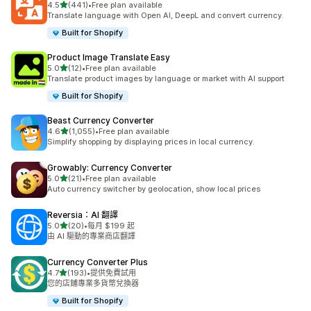
滿分 5 顆星
4.5
(441)
•
Free plan available
共有 441 則評價
Translate language with Open AI, DeepL and convert currency.
Built for Shopify
Product Image Translate Easy
滿分 5 顆星
5.0
(12)
•
Free plan available
共有 12 則評價
Translate product images by language or market with AI support
Built for Shopify
Beast Currency Converter
滿分 5 顆星
4.6
(1,055)
•
Free plan available
共有 1055 則評價
Simplify shopping by displaying prices in local currency.
Growably: Currency Converter
滿分 5 顆星
5.0
(21)
•
Free plan available
共有 21 則評價
Auto currency switcher by geolocation, show local prices
Reversia：AI 翻譯
滿分 5 顆星
5.0
(20)
•
每月 $199 起
共有 20 則評價
由 AI 驅動的專業商店翻譯
Currency Converter Plus
滿分 5 顆星
4.7
(193)
•
提供免費試用
共有 193 則評價
您的店鋪專業多貨幣兌換器
Built for Shopify