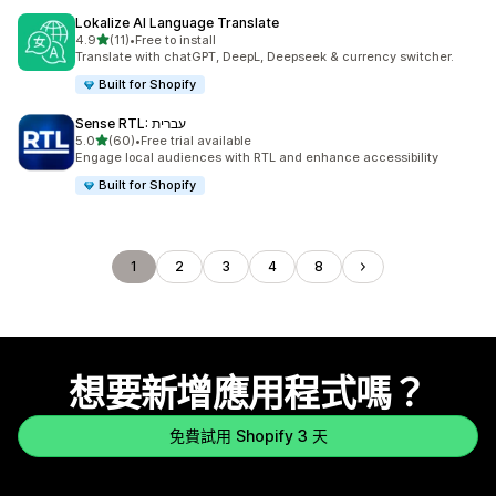
Lokalize AI Language Translate
滿分 5 顆星
4.9
(11)
•
Free to install
共有 11 則評價
Translate with chatGPT, DeepL, Deepseek & currency switcher.
Built for Shopify
Sense RTL: עברית
滿分 5 顆星
5.0
(60)
•
Free trial available
共有 60 則評價
Engage local audiences with RTL and enhance accessibility
Built for Shopify
1
2
3
4
8
想要新增應用程式嗎？
免費試用 Shopify 3 天