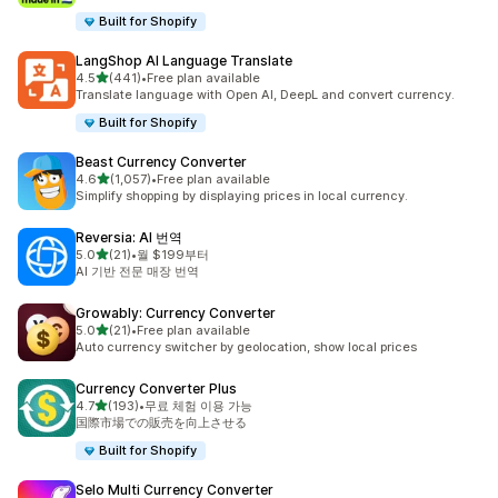
Built for Shopify
LangShop AI Language Translate
별 5개 중
4.5
(441)
•
Free plan available
총 리뷰 441개
Translate language with Open AI, DeepL and convert currency.
Built for Shopify
Beast Currency Converter
별 5개 중
4.6
(1,057)
•
Free plan available
총 리뷰 1057개
Simplify shopping by displaying prices in local currency.
Reversia: AI 번역
별 5개 중
5.0
(21)
•
월 $199부터
총 리뷰 21개
AI 기반 전문 매장 번역
Growably: Currency Converter
별 5개 중
5.0
(21)
•
Free plan available
총 리뷰 21개
Auto currency switcher by geolocation, show local prices
Currency Converter Plus
별 5개 중
4.7
(193)
•
무료 체험 이용 가능
총 리뷰 193개
国際市場での販売を向上させる
Built for Shopify
Selo Multi Currency Converter