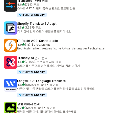
Transtore ‑ 언어 번역
별 5개 중
4.6
(724)
•
무료
총 리뷰 724개
스마트 GPT AI 번역·통화 변환으로 글로벌 진출
Built for Shopify
Shopify Translate & Adapt
별 5개 중
4.5
(1,397)
•
무료
총 리뷰 1397개
각 시장에 맞게 스토어 콘텐츠를 번역하세요
IT‑Recht AGB‑Schnittstelle
별 5개 중
4.9
(18)
•
$9.90/Monat
총 리뷰 18개
Rechtssicherheit: Automatische Aktualisierung der Rechtstexte
Transcy: AI 언어 번역
별 5개 중
4.5
(2,490)
•
무료 플랜 사용 가능
총 리뷰 2490개
스토어를 다국어로 번역하세요. 지역별 통화 변환기
Built for Shopify
Langwill：AI Language Translate
별 5개 중
4.6
(603)
•
무료 플랜 사용 가능
총 리뷰 603개
다국어 및 다중 통화로 스토어를 번역하여 글로벌로 성장하세요.
Built for Shopify
상품 이미지 번역
별 5개 중
5.0
(12)
•
무료 플랜 사용 가능
총 리뷰 12개
번역된 상품 이미지를 고객의 언어로 표시하세요