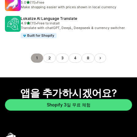
별 5개 중
5.0
(11)
•
Free
총 리뷰 11개
Make shopping easier with prices shown in local currency
Lokalize AI Language Translate
별 5개 중
4.9
(11)
•
Free to install
총 리뷰 11개
Translate with chatGPT, DeepL, Deepseek & currency switcher.
Built for Shopify
1
2
3
4
8
앱을 추가하시겠어요?
Shopify 3일 무료 체험