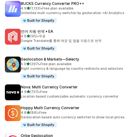
BUCKS Currency Converter PRO++
별 5개 중
4.9
(1,133)
•
Free plan available
총 리뷰 1133개
Unlimited multi currency switcher by geolocation +AI Analytics
Built for Shopify
언어 자동 번역 • EA
별 5개 중
4.8
(95)
•
무료
총 리뷰 95개
Google Translate를 통해 매장 및 앱을 자동으로 번역
Built for Shopify
Geolocation & Markets—Selecty
별 5개 중
5.0
(297)
•
Free plan available
총 리뷰 297개
Right currency & language by country redirects and selectors
Built for Shopify
Nova: Multi Currency Converter
별 5개 중
4.9
(737)
•
Free
총 리뷰 737개
Location based customizable automatic currency convertor
Hoppy Multi Currency Converter
별 5개 중
4.8
(88)
•
Free
총 리뷰 88개
Geolocation based auto currency switcher to show local prices
Built for Shopify
Orbe Geolocation