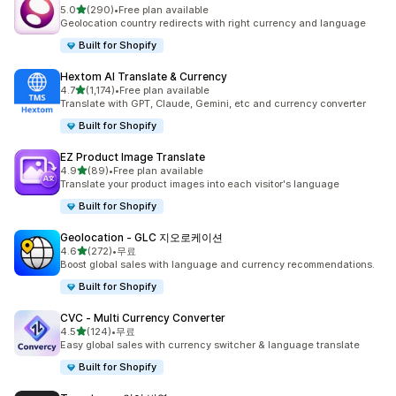
별 5개 중
5.0
(290)
•
Free plan available
총 리뷰 290개
Geolocation country redirects with right currency and language
Built for Shopify
Hextom AI Translate & Currency
별 5개 중
4.7
(1,174)
•
Free plan available
총 리뷰 1174개
Translate with GPT, Claude, Gemini, etc and currency converter
Built for Shopify
EZ Product Image Translate
별 5개 중
4.9
(89)
•
Free plan available
총 리뷰 89개
Translate your product images into each visitor's language
Built for Shopify
Geolocation ‑ GLC 지오로케이션
별 5개 중
4.6
(272)
•
무료
총 리뷰 272개
Boost global sales with language and currency recommendations.
Built for Shopify
CVC ‑ Multi Currency Converter
별 5개 중
4.5
(124)
•
무료
총 리뷰 124개
Easy global sales with currency switcher & language translate
Built for Shopify