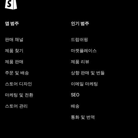
앱 범주
인기 범주
판매 채널
드랍쉬핑
제품 찾기
마켓플레이스
제품 판매
제품 리뷰
주문 및 배송
상향 판매 및 번들
스토어 디자인
이메일 마케팅
마케팅 및 전환
SEO
스토어 관리
배송
통화 및 번역