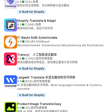
星（满分 5 星）
4.5
(124)
•
免费
总共 124 条评论
轻松实现全球销售：多币种转换与语言翻译
Built for Shopify
Shopify Translate & Adapt
星（满分 5 星）
4.5
(1,396)
•
免费
总共 1396 条评论
翻译商店内容，适应不同市场
IT‑Recht AGB‑Schnittstelle
星（满分 5 星）
4.9
(18)
•
$9.90/Monat
总共 18 条评论
Rechtssicherheit: Automatische Aktualisierung der Rechtstexte
Transcy： 人工智能语言翻译
星（满分 5 星）
4.5
(2,492)
•
提供免费套餐
总共 2492 条评论
将商店翻译成多种语言。按地理位置进行货币转换
Built for Shopify
Langwill: Translate 多语言翻译和货币转换
星（满分 5 星）
4.6
(603)
•
提供免费套餐
总共 603 条评论
AI 多语言翻译和货币转换。Multi languages translate & Currency
converter.
Built for Shopify
Product Image Translate Easy
星（满分 5 星）
5.0
(12)
•
提供免费套餐
总共 12 条评论
借助 AI 功能，按语言或市场翻译产品图片