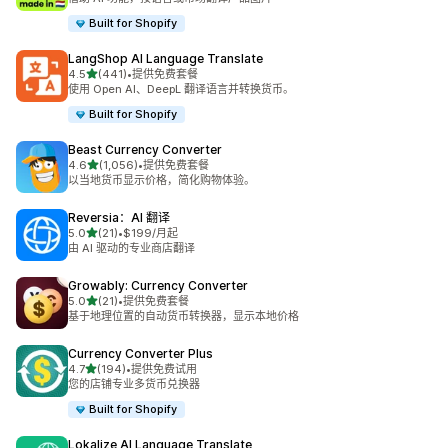
Built for Shopify
LangShop AI Language Translate
星（满分 5 星）
4.5
(441)
•
提供免费套餐
总共 441 条评论
使用 Open AI、DeepL 翻译语言并转换货币。
Built for Shopify
Beast Currency Converter
星（满分 5 星）
4.6
(1,056)
•
提供免费套餐
总共 1056 条评论
以当地货币显示价格，简化购物体验。
Reversia：AI 翻译
星（满分 5 星）
5.0
(21)
•
$199/月起
总共 21 条评论
由 AI 驱动的专业商店翻译
Growably: Currency Converter
星（满分 5 星）
5.0
(21)
•
提供免费套餐
总共 21 条评论
基于地理位置的自动货币转换器，显示本地价格
Currency Converter Plus
星（满分 5 星）
4.7
(194)
•
提供免费试用
总共 194 条评论
您的店铺专业多货币兑换器
Built for Shopify
Lokalize AI Language Translate