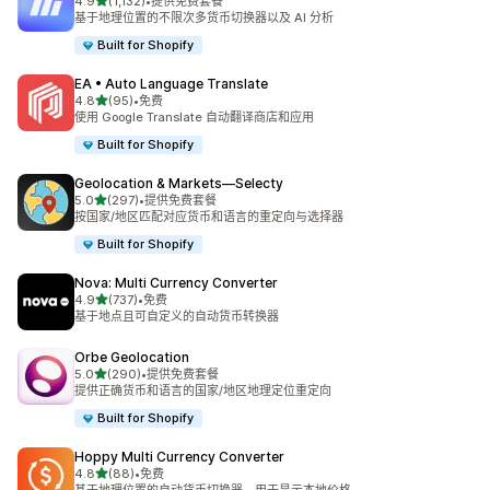
星（满分 5 星）
4.9
(1,132)
•
提供免费套餐
总共 1132 条评论
基于地理位置的不限次多货币切换器以及 AI 分析
Built for Shopify
EA • Auto Language Translate
星（满分 5 星）
4.8
(95)
•
免费
总共 95 条评论
使用 Google Translate 自动翻译商店和应用
Built for Shopify
Geolocation & Markets—Selecty
星（满分 5 星）
5.0
(297)
•
提供免费套餐
总共 297 条评论
按国家/地区匹配对应货币和语言的重定向与选择器
Built for Shopify
Nova: Multi Currency Converter
星（满分 5 星）
4.9
(737)
•
免费
总共 737 条评论
基于地点且可自定义的自动货币转换器
Orbe Geolocation
星（满分 5 星）
5.0
(290)
•
提供免费套餐
总共 290 条评论
提供正确货币和语言的国家/地区地理定位重定向
Built for Shopify
Hoppy Multi Currency Converter
星（满分 5 星）
4.8
(88)
•
免费
总共 88 条评论