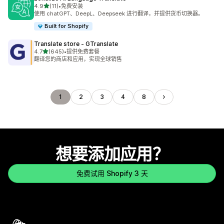
星（满分 5 星）
4.9
(11)
•
免费安装
总共 11 条评论
使用 chatGPT、DeepL、Deepseek 进行翻译，并提供货币切换器。
Built for Shopify
Translate store ‑ GTranslate
星（满分 5 星）
4.7
(645)
•
提供免费套餐
总共 645 条评论
翻译您的商店和应用，实现全球销售
1
2
3
4
8
想要添加应用？
免费试用 Shopify 3 天