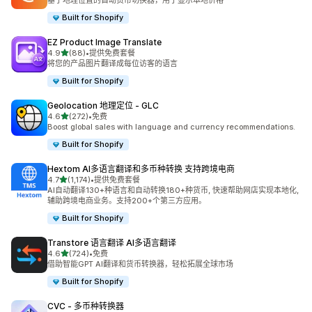
基于地理位置的自动货币切换器，用于显示本地价格
Built for Shopify
EZ Product Image Translate
星（满分 5 星）
4.9
(88)
•
提供免费套餐
总共 88 条评论
将您的产品图片翻译成每位访客的语言
Built for Shopify
Geolocation 地理定位 ‑ GLC
星（满分 5 星）
4.6
(272)
•
免费
总共 272 条评论
Boost global sales with language and currency recommendations.
Built for Shopify
Hextom AI多语言翻译和多币种转换 支持跨境电商
星（满分 5 星）
4.7
(1,174)
•
提供免费套餐
总共 1174 条评论
AI自动翻译130+种语言和自动转换180+种货币, 快速帮助网店实现本地化,
辅助跨境电商业务。支持200+个第三方应用。
Built for Shopify
Transtore 语言翻译 AI多语言翻译
星（满分 5 星）
4.6
(724)
•
免费
总共 724 条评论
借助智能GPT AI翻译和货币转换器，轻松拓展全球市场
Built for Shopify
CVC ‑ 多币种转换器