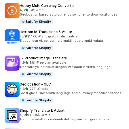
Hoppy Multi Currency Converter
stelle su 5
4,8
(88)
•
Free
88 recensioni totali
Geolocation based auto currency switcher to show local prices
Built for Shopify
Hextom IA Traduzione & Valute
stelle su 5
4,7
(1.172)
•
Piano gratuito disponibile
1172 recensioni totali
Traduci con AI, convertitore multilingue e multi-valuta
Built for Shopify
EZ Product Image Translate
stelle su 5
4,9
(88)
•
Free plan available
88 recensioni totali
Translate your product images into each visitor's language
Built for Shopify
Geolocation ‑ GLC
stelle su 5
4,6
(272)
•
Gratis
272 recensioni totali
Boost global sales with language and currency recommendations.
Built for Shopify
Shopify Translate & Adapt
stelle su 5
4,5
(1.395)
•
Gratis
1395 recensioni totali
Traduci e adatta i contenuti del negozio per ogni mercato