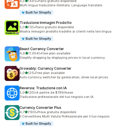
stelle su 5
4,5
(441)
•
Piano gratuito disponibile
441 recensioni totali
Multi lingua traduzione illimitata. Language translate
Built for Shopify
Traduzione Immagini Prodotto
stelle su 5
5,0
(12)
•
Piano gratuito disponibile
12 recensioni totali
Mostra immagini prodotto tradotte ai clienti nella loro lingua
Built for Shopify
Beast Currency Converter
stelle su 5
4,6
(1.054)
•
Free plan available
1054 recensioni totali
Simplify shopping by displaying prices in local currency.
Growably: Currency Converter
stelle su 5
5,0
(21)
•
Free plan available
21 recensioni totali
Auto currency switcher by geolocation, show local prices
Reversia: Traduzione con IA
stelle su 5
5,0
(20)
•
A partire da $199/mese
20 recensioni totali
Traduzione professionale del tuo negozio con IA
Currency Converter Plus
stelle su 5
4,7
(193)
•
Prova gratuita disponibile
193 recensioni totali
Il Convertitore Multi Valuta Professionale per il tuo negozio
Built for Shopify