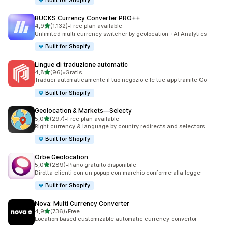
Built for Shopify
BUCKS Currency Converter PRO++
stelle su 5
4,9
(1.132)
•
Free plan available
1132 recensioni totali
Unlimited multi currency switcher by geolocation +AI Analytics
Built for Shopify
Lingue di traduzione automatic
stelle su 5
4,8
(96)
•
Gratis
96 recensioni totali
Traduci automaticamente il tuo negozio e le tue app tramite Go
Built for Shopify
Geolocation & Markets—Selecty
stelle su 5
5,0
(297)
•
Free plan available
297 recensioni totali
Right currency & language by country redirects and selectors
Built for Shopify
Orbe Geolocation
stelle su 5
5,0
(289)
•
Piano gratuito disponibile
289 recensioni totali
Dirotta clienti con un popup con marchio conforme alla legge
Built for Shopify
Nova: Multi Currency Converter
stelle su 5
4,9
(736)
•
Free
736 recensioni totali
Location based customizable automatic currency convertor