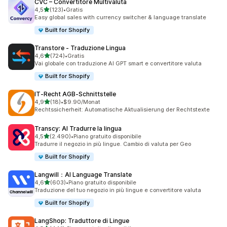
CVC – Convertitore Multivaluta
stelle su 5
4,5
(123)
•
Gratis
123 recensioni totali
Easy global sales with currency switcher & language translate
Built for Shopify
Transtore ‑ Traduzione Lingua
stelle su 5
4,6
(724)
•
Gratis
724 recensioni totali
Vai globale con traduzione AI GPT smart e convertitore valuta
Built for Shopify
IT‑Recht AGB‑Schnittstelle
stelle su 5
4,9
(18)
•
$9.90/Monat
18 recensioni totali
Rechtssicherheit: Automatische Aktualisierung der Rechtstexte
Transcy: AI Tradurre la lingua
stelle su 5
4,5
(2.490)
•
Piano gratuito disponibile
2490 recensioni totali
Tradurre il negozio in più lingue. Cambio di valuta per Geo
Built for Shopify
Langwill：AI Language Translate
stelle su 5
4,6
(603)
•
Piano gratuito disponibile
603 recensioni totali
Traduzione del tuo negozio in più lingue e convertitore valuta
Built for Shopify
LangShop: Traduttore di Lingue