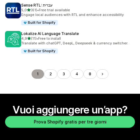
Sense RTL: עברית
stelle su 5
5,0
(61)
•
Free trial available
61 recensioni totali
Engage local audiences with RTL and enhance accessibility
Built for Shopify
Lokalize AI Language Translate
stelle su 5
4,9
(11)
•
Free to install
11 recensioni totali
Translate with chatGPT, DeepL, Deepseek & currency switcher.
Built for Shopify
1
2
3
4
8
Vuoi aggiungere un’app?
Prova Shopify gratis per tre giorni