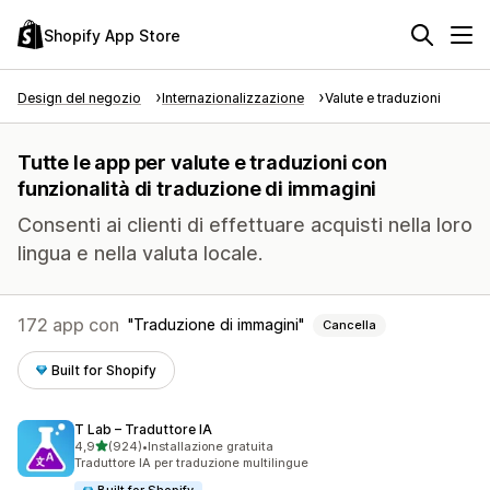
Shopify App Store
Design del negozio
Internazionalizzazione
Valute e traduzioni
Tutte le app per valute e traduzioni con
funzionalità di traduzione di immagini
Consenti ai clienti di effettuare acquisti nella loro
lingua e nella valuta locale.
172 app con
Traduzione di immagini
Cancella
Built for Shopify
T Lab – Traduttore IA
stelle su 5
4,9
(924)
•
Installazione gratuita
924 recensioni totali
Traduttore IA per traduzione multilingue