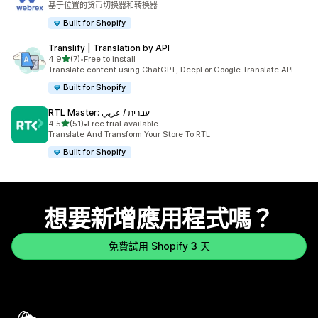
基于位置的货币切换器和转换器
Built for Shopify
Translify | Translation by API
滿分 5 顆星
4.9
(7)
•
Free to install
共有 7 則評價
Translate content using ChatGPT, Deepl or Google Translate API
Built for Shopify
RTL Master: עברית / عربي
滿分 5 顆星
4.5
(51)
•
Free trial available
共有 51 則評價
Translate And Transform Your Store To RTL
Built for Shopify
想要新增應用程式嗎？
免費試用 Shopify 3 天