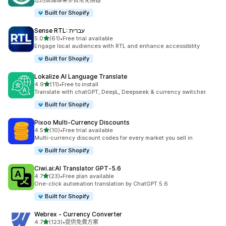
您的店鋪專業多貨幣兌換器
Built for Shopify
Sense RTL: עברית
滿分 5 顆星
5.0
(61)
•
Free trial available
共有 61 則評價
Engage local audiences with RTL and enhance accessibility
Built for Shopify
Lokalize AI Language Translate
滿分 5 顆星
4.9
(11)
•
Free to install
共有 11 則評價
Translate with chatGPT, DeepL, Deepseek & currency switcher.
Built for Shopify
Pixoo Multi‑Currency Discounts
滿分 5 顆星
4.5
(10)
•
Free trial available
共有 10 則評價
Multi-currency discount codes for every market you sell in
Built for Shopify
Ciwi.ai:AI Translator GPT‑5.6
滿分 5 顆星
4.7
(23)
•
Free plan available
共有 23 則評價
One-click automation translation by ChatGPT 5.6
Built for Shopify
Webrex ‑ Currency Converter
滿分 5 顆星
4.7
(123)
•
提供免費方案
共有 123 則評價