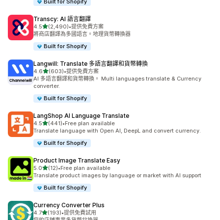
Built for Shopify
Transcy: AI 語言翻譯
滿分 5 顆星
4.5
(2,490)
•
提供免費方案
共有 2490 則評價
將商店翻譯為多國語言。地理貨幣轉換器
Built for Shopify
Langwill: Translate 多語言翻譯和貨幣轉換
滿分 5 顆星
4.6
(603)
•
提供免費方案
共有 603 則評價
AI 多語言翻譯和貨幣轉換。 Multi languages translate & Currency
converter.
Built for Shopify
LangShop AI Language Translate
滿分 5 顆星
4.5
(441)
•
Free plan available
共有 441 則評價
Translate language with Open AI, DeepL and convert currency.
Built for Shopify
Product Image Translate Easy
滿分 5 顆星
5.0
(12)
•
Free plan available
共有 12 則評價
Translate product images by language or market with AI support
Built for Shopify
Currency Converter Plus
滿分 5 顆星
4.7
(193)
•
提供免費試用
共有 193 則評價