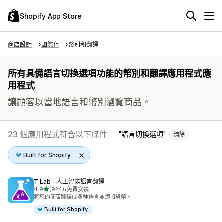
Shopify App Store
商店設計
國際化
幣別和翻譯
所有具備語言切換選項功能的幣別和翻譯應用程式應
用程式
讓顧客以當地語言和幣別瀏覽商品。
23 個應用程式符合以下條件：
語言切換選項
清除
Built for Shopify
T Lab ‑ 人工智能語言翻譯
滿分 5 顆星
4.9
(924)
•
免費安裝
共有 924 則評價
將您的商店翻譯成多種語言並添加貨幣。
Built for Shopify