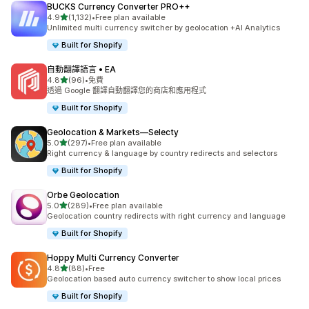
BUCKS Currency Converter PRO++
滿分 5 顆星
4.9
(1,132)
•
Free plan available
共有 1132 則評價
Unlimited multi currency switcher by geolocation +AI Analytics
Built for Shopify
自動翻譯語言 • EA
滿分 5 顆星
4.8
(96)
•
免費
共有 96 則評價
透過 Google 翻譯自動翻譯您的商店和應用程式
Built for Shopify
Geolocation & Markets—Selecty
滿分 5 顆星
5.0
(297)
•
Free plan available
共有 297 則評價
Right currency & language by country redirects and selectors
Built for Shopify
Orbe Geolocation
滿分 5 顆星
5.0
(289)
•
Free plan available
共有 289 則評價
Geolocation country redirects with right currency and language
Built for Shopify
Hoppy Multi Currency Converter
滿分 5 顆星
4.8
(88)
•
Free
共有 88 則評價
Geolocation based auto currency switcher to show local prices
Built for Shopify