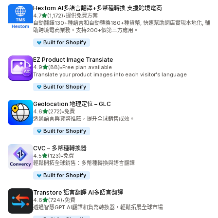
Hextom AI多語言翻譯+多幣種轉換 支援跨境電商
滿分 5 顆星
4.7
(1,172)
•
提供免費方案
共有 1172 則評價
自動翻譯130+種語言和自動轉換180+種貨幣, 快速幫助網店實現本地化, 輔
助跨境電商業務。支持200+個第三方應用。
Built for Shopify
EZ Product Image Translate
滿分 5 顆星
4.9
(88)
•
Free plan available
共有 88 則評價
Translate your product images into each visitor's language
Built for Shopify
Geolocation 地理定位 – GLC
滿分 5 顆星
4.6
(272)
•
免費
共有 272 則評價
透過語言與貨幣推薦，提升全球銷售成效。
Built for Shopify
CVC – 多幣種轉換器
滿分 5 顆星
4.5
(123)
•
免費
共有 123 則評價
輕鬆開拓全球銷售：多幣種轉換與語言翻譯
Built for Shopify
Transtore 語言翻譯 AI多語言翻譯
滿分 5 顆星
4.6
(724)
•
免費
共有 724 則評價
透過智慧GPT AI翻譯和貨幣轉換器，輕鬆拓展全球市場