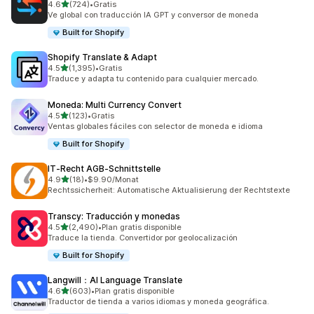
de 5 estrellas
4.6
(724)
•
Gratis
724 reseñas en total
Ve global con traducción IA GPT y conversor de moneda
Built for Shopify
Shopify Translate & Adapt
de 5 estrellas
4.5
(1,395)
•
Gratis
1395 reseñas en total
Traduce y adapta tu contenido para cualquier mercado.
Moneda: Multi Currency Convert
de 5 estrellas
4.5
(123)
•
Gratis
123 reseñas en total
Ventas globales fáciles con selector de moneda e idioma
Built for Shopify
IT‑Recht AGB‑Schnittstelle
de 5 estrellas
4.9
(18)
•
$9.90/Monat
18 reseñas en total
Rechtssicherheit: Automatische Aktualisierung der Rechtstexte
Transcy: Traducción y monedas
de 5 estrellas
4.5
(2,490)
•
Plan gratis disponible
2490 reseñas en total
Traduce la tienda. Convertidor por geolocalización
Built for Shopify
Langwill：AI Language Translate
de 5 estrellas
4.6
(603)
•
Plan gratis disponible
603 reseñas en total
Traductor de tienda a varios idiomas y moneda geográfica.