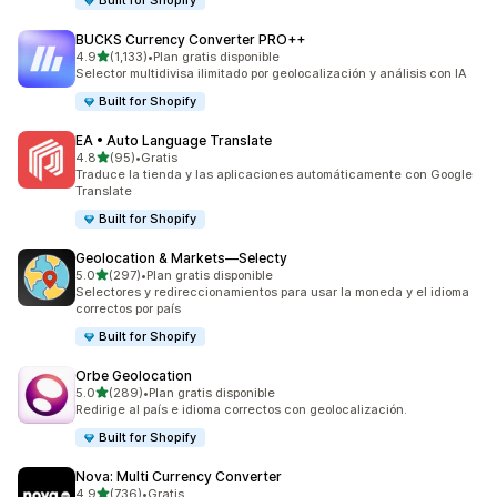
Built for Shopify
BUCKS Currency Converter PRO++
de 5 estrellas
4.9
(1,133)
•
Plan gratis disponible
1133 reseñas en total
Selector multidivisa ilimitado por geolocalización y análisis con IA
Built for Shopify
EA • Auto Language Translate
de 5 estrellas
4.8
(95)
•
Gratis
95 reseñas en total
Traduce la tienda y las aplicaciones automáticamente con Google
Translate
Built for Shopify
Geolocation & Markets—Selecty
de 5 estrellas
5.0
(297)
•
Plan gratis disponible
297 reseñas en total
Selectores y redireccionamientos para usar la moneda y el idioma
correctos por país
Built for Shopify
Orbe Geolocation
de 5 estrellas
5.0
(289)
•
Plan gratis disponible
289 reseñas en total
Redirige al país e idioma correctos con geolocalización.
Built for Shopify
Nova: Multi Currency Converter
de 5 estrellas
4.9
(736)
•
Gratis