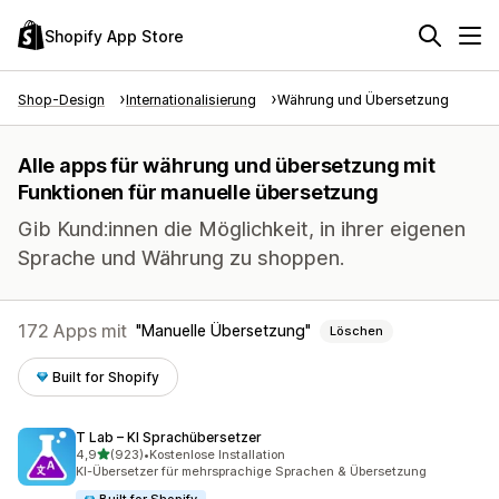
Shopify App Store
Shop-Design
Internationalisierung
Währung und Übersetzung
Alle apps für währung und übersetzung mit
Funktionen für manuelle übersetzung
Gib Kund:innen die Möglichkeit, in ihrer eigenen
Sprache und Währung zu shoppen.
172 Apps mit
Manuelle Übersetzung
Löschen
Built for Shopify
T Lab – KI Sprachübersetzer
von 5 Sternen
4,9
(923)
•
Kostenlose Installation
923 Rezensionen insgesamt
KI-Übersetzer für mehrsprachige Sprachen & Übersetzung