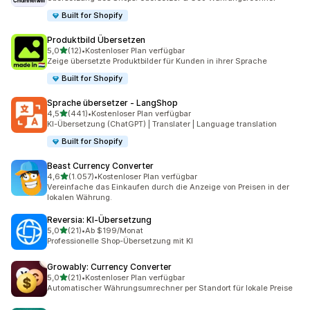
Built for Shopify
Produktbild Übersetzen
von 5 Sternen
5,0
(12)
•
Kostenloser Plan verfügbar
12 Rezensionen insgesamt
Zeige übersetzte Produktbilder für Kunden in ihrer Sprache
Built for Shopify
Sprache übersetzer ‑ LangShop
von 5 Sternen
4,5
(441)
•
Kostenloser Plan verfügbar
441 Rezensionen insgesamt
KI-Übersetzung (ChatGPT) | Translater | Language translation
Built for Shopify
Beast Currency Converter
von 5 Sternen
4,6
(1.057)
•
Kostenloser Plan verfügbar
1057 Rezensionen insgesamt
Vereinfache das Einkaufen durch die Anzeige von Preisen in der
lokalen Währung.
Reversia: KI‑Übersetzung
von 5 Sternen
5,0
(21)
•
Ab $199/Monat
21 Rezensionen insgesamt
Professionelle Shop-Übersetzung mit KI
Growably: Currency Converter
von 5 Sternen
5,0
(21)
•
Kostenloser Plan verfügbar
21 Rezensionen insgesamt
Automatischer Währungsumrechner per Standort für lokale Preise