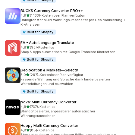
Built for Shopify
BUCKS Currency Converter PRO++
von 5 Sternen
4,9
(1.133)
•
Kostenloser Plan verfügbar
1133 Rezensionen insgesamt
Unbegrenzter Multi-Währungsumschalter per Geolokalisierung +
KI-Analysen
Built for Shopify
EA • Auto Language Translate
von 5 Sternen
4,8
(95)
•
Kostenlos
95 Rezensionen insgesamt
Shop & Apps automatisch mit Google Translate übersetzen
Built for Shopify
Geolocation & Markets—Selecty
von 5 Sternen
5,0
(297)
•
Kostenloser Plan verfügbar
297 Rezensionen insgesamt
Passende Währung und Sprache dank länderbasierten
Weiterleitungen und Auswahlen
Built for Shopify
Nova: Multi Currency Converter
von 5 Sternen
4,9
(737)
•
Kostenlos
737 Rezensionen insgesamt
Standortbasierter, anpassbarer automatischer
Währungsumrechner
Hoppy Multi Currency Converter
von 5 Sternen
4,8
(88)
•
Kostenlos
88 Rezensionen insgesamt
Standortbasierter, automatischer Währungsumschalter zur