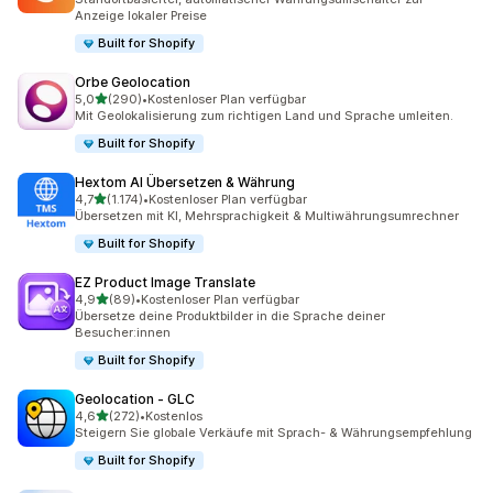
Anzeige lokaler Preise
Built for Shopify
Orbe Geolocation
von 5 Sternen
5,0
(290)
•
Kostenloser Plan verfügbar
290 Rezensionen insgesamt
Mit Geolokalisierung zum richtigen Land und Sprache umleiten.
Built for Shopify
Hextom AI Übersetzen & Währung
von 5 Sternen
4,7
(1.174)
•
Kostenloser Plan verfügbar
1174 Rezensionen insgesamt
Übersetzen mit KI, Mehrsprachigkeit & Multiwährungsumrechner
Built for Shopify
EZ Product Image Translate
von 5 Sternen
4,9
(89)
•
Kostenloser Plan verfügbar
89 Rezensionen insgesamt
Übersetze deine Produktbilder in die Sprache deiner
Besucher:innen
Built for Shopify
Geolocation ‑ GLC
von 5 Sternen
4,6
(272)
•
Kostenlos
272 Rezensionen insgesamt
Steigern Sie globale Verkäufe mit Sprach- & Währungsempfehlung
Built for Shopify