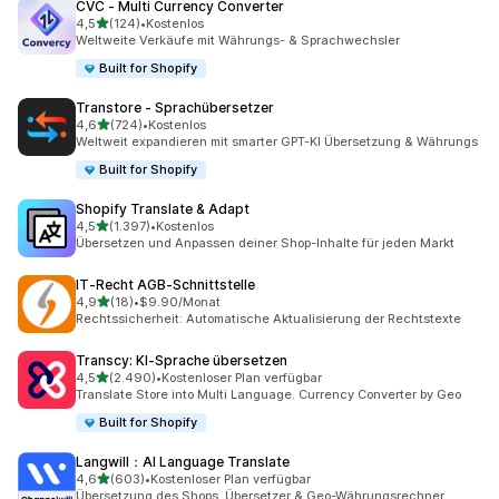
CVC ‑ Multi Currency Converter
von 5 Sternen
4,5
(124)
•
Kostenlos
124 Rezensionen insgesamt
Weltweite Verkäufe mit Währungs- & Sprachwechsler
Built for Shopify
Transtore ‑ Sprachübersetzer
von 5 Sternen
4,6
(724)
•
Kostenlos
724 Rezensionen insgesamt
Weltweit expandieren mit smarter GPT-KI Übersetzung & Währungs
Built for Shopify
Shopify Translate & Adapt
von 5 Sternen
4,5
(1.397)
•
Kostenlos
1397 Rezensionen insgesamt
Übersetzen und Anpassen deiner Shop-Inhalte für jeden Markt
IT‑Recht AGB‑Schnittstelle
von 5 Sternen
4,9
(18)
•
$9.90/Monat
18 Rezensionen insgesamt
Rechtssicherheit: Automatische Aktualisierung der Rechtstexte
Transcy: KI‑Sprache übersetzen
von 5 Sternen
4,5
(2.490)
•
Kostenloser Plan verfügbar
2490 Rezensionen insgesamt
Translate Store into Multi Language. Currency Converter by Geo
Built for Shopify
Langwill：AI Language Translate
von 5 Sternen
4,6
(603)
•
Kostenloser Plan verfügbar
603 Rezensionen insgesamt
Übersetzung des Shops. Übersetzer & Geo-Währungsrechner