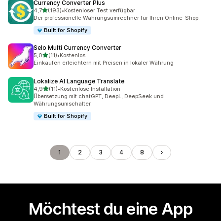
Currency Converter Plus
von 5 Sternen
4,7
(193)
•
Kostenloser Test verfügbar
193 Rezensionen insgesamt
Der professionelle Währungsumrechner für Ihren Online-Shop.
Built for Shopify
Selo Multi Currency Converter
von 5 Sternen
5,0
(11)
•
Kostenlos
11 Rezensionen insgesamt
Einkaufen erleichtern mit Preisen in lokaler Währung
Lokalize AI Language Translate
von 5 Sternen
4,9
(11)
•
Kostenlose Installation
11 Rezensionen insgesamt
Übersetzung mit chatGPT, DeepL, DeepSeek und
Währungsumschalter.
Built for Shopify
1
2
3
4
8
Möchtest du eine App