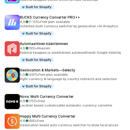
Built for Shopify
BUCKS Currency Converter PRO++
/ 5 tähteä
4,9
(1 133)
•
Free plan available
1133 arvostelua yhteensä
Unlimited multi currency switcher by geolocation +AI Analytics
Built for Shopify
Automaattinen kääntäminen
/ 5 tähteä
4,8
(95)
•
Ilmainen
95 arvostelua yhteensä
Käännä kauppasi ja sovelluksesi automaattisesti Google-kääntäj
Built for Shopify
Geolocation & Markets—Selecty
/ 5 tähteä
5,0
(297)
•
Free plan available
297 arvostelua yhteensä
Right currency & language by country redirects and selectors
Built for Shopify
Nova: Multi Currency Converter
/ 5 tähteä
4,9
(737)
•
Free
737 arvostelua yhteensä
Location based customizable automatic currency convertor
Hoppy Multi Currency Converter
/ 5 tähteä
4,8
(88)
•
Free
88 arvostelua yhteensä
Geolocation based auto currency switcher to show local prices