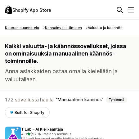
Shopify App Store
Kaupan suunnittelu
Kansainvälistäminen
Valuutta ja käännös
Kaikki valuutta- ja käännössovellukset, joissa
on ominaisuuksia manuaalinen käännös-
toiminnoille.
Anna asiakkaiden ostaa omalla kielellään ja
valuutallaan.
172 sovellusta haulla
Manuaalinen käännös
Tyhjennä
Built for Shopify
T Lab – AI Kielikääntäjä
/ 5 tähteä
4,9
(923)
•
Ilmainen asennus
923 arvostelua yhteensä
Käännä kauppasi useille kielille ja lisää valuuttoja.