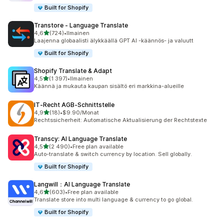
Built for Shopify
Transtore ‑ Language Translate
/ 5 tähteä
4,6
(724)
•
Ilmainen
724 arvostelua yhteensä
Laajenna globaalisti älykkäällä GPT AI -käännös- ja valuutt
Built for Shopify
Shopify Translate & Adapt
/ 5 tähteä
4,5
(1 397)
•
Ilmainen
1397 arvostelua yhteensä
Käännä ja mukauta kaupan sisältö eri markkina-alueille
IT‑Recht AGB‑Schnittstelle
/ 5 tähteä
4,9
(18)
•
$9.90/Monat
18 arvostelua yhteensä
Rechtssicherheit: Automatische Aktualisierung der Rechtstexte
Transcy: AI Language Translate
/ 5 tähteä
4,5
(2 490)
•
Free plan available
2490 arvostelua yhteensä
Auto-translate & switch currency by location. Sell globally.
Built for Shopify
Langwill：AI Language Translate
/ 5 tähteä
4,6
(603)
•
Free plan available
603 arvostelua yhteensä
Translate store into multi language & currency to go global.
Built for Shopify