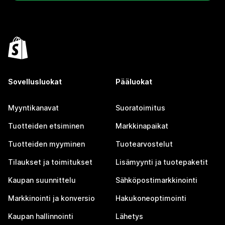
Sovellusluokat
Pääluokat
Myyntikanavat
Suoratoimitus
Tuotteiden etsiminen
Markkinapaikat
Tuotteiden myyminen
Tuotearvostelut
Tilaukset ja toimitukset
Lisämyynti ja tuotepaketit
Kaupan suunnittelu
Sähköpostimarkkinointi
Markkinointi ja konversio
Hakukoneoptimointi
Kaupan hallinnointi
Lähetys