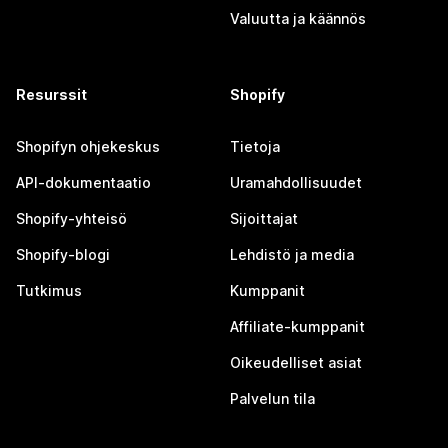
Valuutta ja käännös
Resurssit
Shopify
Shopifyn ohjekeskus
Tietoja
API-dokumentaatio
Uramahdollisuudet
Shopify-yhteisö
Sijoittajat
Shopify-blogi
Lehdistö ja media
Tutkimus
Kumppanit
Affiliate-kumppanit
Oikeudelliset asiat
Palvelun tila