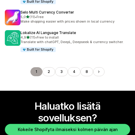
Built for Shopify
Selo Multi Currency Converter
/ 5 tähteä
5,0
(11)
•
Free
11 arvostelua yhteensä
Make shopping easier with prices shown in local currency
Lokalize AI Language Translate
/ 5 tähteä
4,9
(11)
•
Free to install
11 arvostelua yhteensä
Translate with chatGPT, DeepL, Deepseek & currency switcher.
Built for Shopify
1
2
3
4
8
Haluatko lisätä
sovelluksen?
Kokeile Shopifyta ilmaiseksi kolmen päivän ajan