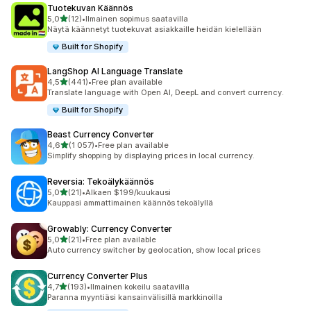
Tuotekuvan Käännös
/ 5 tähteä
5,0
(12)
•
Ilmainen sopimus saatavilla
12 arvostelua yhteensä
Näytä käännetyt tuotekuvat asiakkaille heidän kielellään
Built for Shopify
LangShop AI Language Translate
/ 5 tähteä
4,5
(441)
•
Free plan available
441 arvostelua yhteensä
Translate language with Open AI, DeepL and convert currency.
Built for Shopify
Beast Currency Converter
/ 5 tähteä
4,6
(1 057)
•
Free plan available
1057 arvostelua yhteensä
Simplify shopping by displaying prices in local currency.
Reversia: Tekoälykäännös
/ 5 tähteä
5,0
(21)
•
Alkaen $199/kuukausi
21 arvostelua yhteensä
Kauppasi ammattimainen käännös tekoälyllä
Growably: Currency Converter
/ 5 tähteä
5,0
(21)
•
Free plan available
21 arvostelua yhteensä
Auto currency switcher by geolocation, show local prices
Currency Converter Plus
/ 5 tähteä
4,7
(193)
•
Ilmainen kokeilu saatavilla
193 arvostelua yhteensä
Paranna myyntiäsi kansainvälisillä markkinoilla