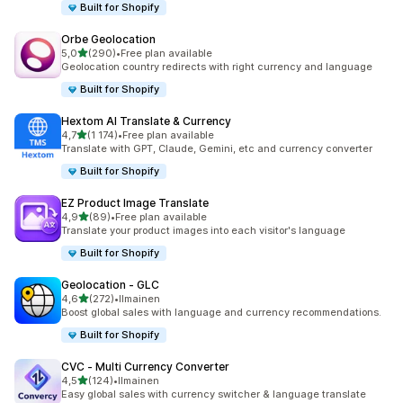
Built for Shopify
Orbe Geolocation
/ 5 tähteä
5,0
(290)
•
Free plan available
290 arvostelua yhteensä
Geolocation country redirects with right currency and language
Built for Shopify
Hextom AI Translate & Currency
/ 5 tähteä
4,7
(1 174)
•
Free plan available
1174 arvostelua yhteensä
Translate with GPT, Claude, Gemini, etc and currency converter
Built for Shopify
EZ Product Image Translate
/ 5 tähteä
4,9
(89)
•
Free plan available
89 arvostelua yhteensä
Translate your product images into each visitor's language
Built for Shopify
Geolocation ‑ GLC
/ 5 tähteä
4,6
(272)
•
Ilmainen
272 arvostelua yhteensä
Boost global sales with language and currency recommendations.
Built for Shopify
CVC ‑ Multi Currency Converter
/ 5 tähteä
4,5
(124)
•
Ilmainen
124 arvostelua yhteensä
Easy global sales with currency switcher & language translate