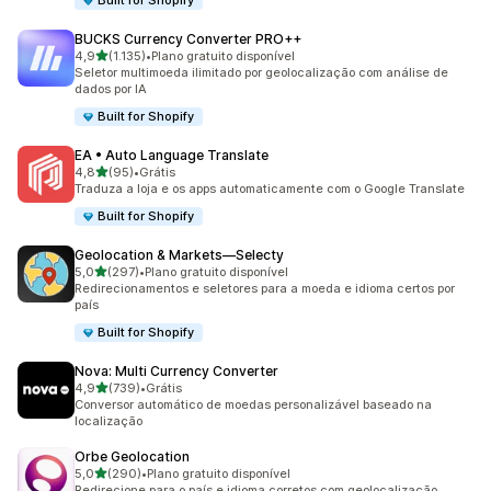
Built for Shopify
BUCKS Currency Converter PRO++
de 5 estrelas
4,9
(1.135)
•
Plano gratuito disponível
1135 avaliações ao todo
Seletor multimoeda ilimitado por geolocalização com análise de
dados por IA
Built for Shopify
EA • Auto Language Translate
de 5 estrelas
4,8
(95)
•
Grátis
95 avaliações ao todo
Traduza a loja e os apps automaticamente com o Google Translate
Built for Shopify
Geolocation & Markets—Selecty
de 5 estrelas
5,0
(297)
•
Plano gratuito disponível
297 avaliações ao todo
Redirecionamentos e seletores para a moeda e idioma certos por
país
Built for Shopify
Nova: Multi Currency Converter
de 5 estrelas
4,9
(739)
•
Grátis
739 avaliações ao todo
Conversor automático de moedas personalizável baseado na
localização
Orbe Geolocation
de 5 estrelas
5,0
(290)
•
Plano gratuito disponível
290 avaliações ao todo
Redirecione para o país e idioma corretos com geolocalização.