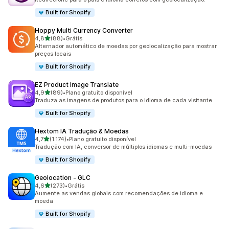
Built for Shopify
Hoppy Multi Currency Converter
de 5 estrelas
4,8
(88)
•
Grátis
88 avaliações ao todo
Alternador automático de moedas por geolocalização para mostrar
preços locais
Built for Shopify
EZ Product Image Translate
de 5 estrelas
4,9
(89)
•
Plano gratuito disponível
89 avaliações ao todo
Traduza as imagens de produtos para o idioma de cada visitante
Built for Shopify
Hextom IA Tradução & Moedas
de 5 estrelas
4,7
(1.174)
•
Plano gratuito disponível
1174 avaliações ao todo
Tradução com IA, conversor de múltiplos idiomas e multi-moedas
Built for Shopify
Geolocation ‑ GLC
de 5 estrelas
4,6
(273)
•
Grátis
273 avaliações ao todo
Aumente as vendas globais com recomendações de idioma e
moeda
Built for Shopify