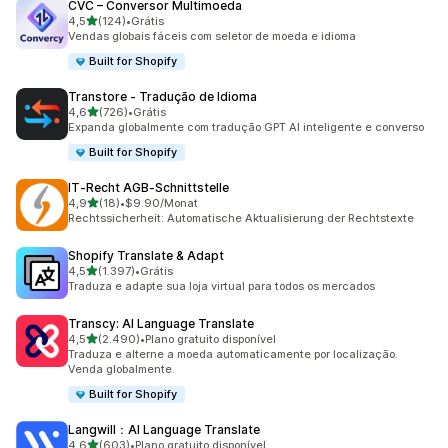
CVC – Conversor Multimoeda
de 5 estrelas
4,5
(124)
•
Grátis
124 avaliações ao todo
Vendas globais fáceis com seletor de moeda e idioma
Built for Shopify
Transtore ‑ Tradução de Idioma
de 5 estrelas
4,6
(726)
•
Grátis
726 avaliações ao todo
Expanda globalmente com tradução GPT AI inteligente e converso
Built for Shopify
IT‑Recht AGB‑Schnittstelle
de 5 estrelas
4,9
(18)
•
$9.90/Monat
18 avaliações ao todo
Rechtssicherheit: Automatische Aktualisierung der Rechtstexte
Shopify Translate & Adapt
de 5 estrelas
4,5
(1.397)
•
Grátis
1397 avaliações ao todo
Traduza e adapte sua loja virtual para todos os mercados
Transcy: AI Language Translate
de 5 estrelas
4,5
(2.490)
•
Plano gratuito disponível
2490 avaliações ao todo
Traduza e alterne a moeda automaticamente por localização.
Venda globalmente.
Built for Shopify
Langwill：AI Language Translate
de 5 estrelas
4,6
(603)
•
Plano gratuito disponível