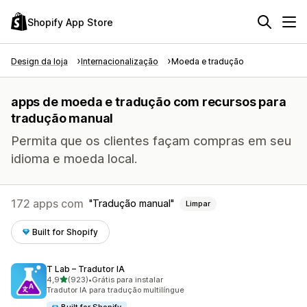
Shopify App Store
Design da loja
Internacionalização
Moeda e tradução
apps de moeda e tradução com recursos para
tradução manual
Permita que os clientes façam compras em seu
idioma e moeda local.
172 apps com
Tradução manual
Limpar
Built for Shopify
T Lab – Tradutor IA
de 5 estrelas
4,9
(923)
•
Grátis para instalar
923 avaliações ao todo
Tradutor IA para tradução multilíngue