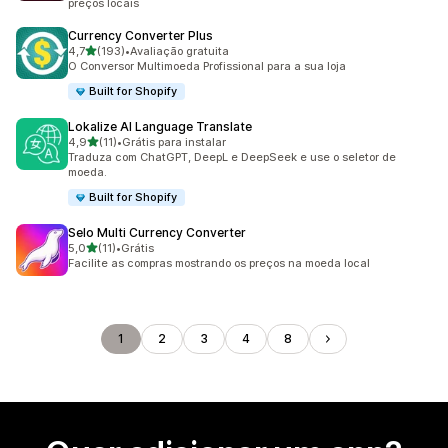
preços locais
Currency Converter Plus
de 5 estrelas
4,7
(193)
•
Avaliação gratuita
193 avaliações ao todo
O Conversor Multimoeda Profissional para a sua loja
Built for Shopify
Lokalize AI Language Translate
de 5 estrelas
4,9
(11)
•
Grátis para instalar
11 avaliações ao todo
Traduza com ChatGPT, DeepL e DeepSeek e use o seletor de
moeda.
Built for Shopify
Selo Multi Currency Converter
de 5 estrelas
5,0
(11)
•
Grátis
11 avaliações ao todo
Facilite as compras mostrando os preços na moeda local
1
2
3
4
8