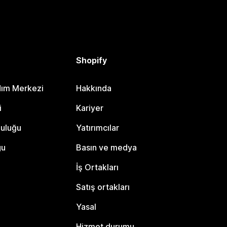
Shopify
dım Merkezi
Hakkında
i
Kariyer
luluğu
Yatırımcılar
gu
Basın ve medya
İş Ortakları
Satış ortakları
Yasal
Hizmet durumu