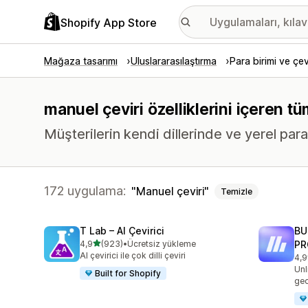
Shopify App Store
Mağaza tasarımı
Uluslararasılaştırma
Para birimi ve çev
manuel çeviri özelliklerini içeren tü
Müşterilerin kendi dillerinde ve yerel para
172 uygulama:
Manuel çeviri
Temizle
T Lab – AI Çevirici
BU
5 yıldız üzerinden
4,9
(923)
•
Ücretsiz yükleme
PR
toplam 923 değerlendirme
AI çevirici ile çok dilli çeviri
4,9
top
Unl
Built for Shopify
geo