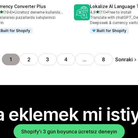
rrency Converter Plus
Lokalize AI Language 
5 yıldız üzerinden
5 yıldız üzerinden
(194)
•
Ücretsiz deneme kullanılabilir
4,9
(11)
•
Free to install
lam 194 değerlendirme
toplam 11 değerlendirme
slararası pazarlarda satışlarınızı
Translate with chatGPT, D
rın
Deepseek & currency switc
Built for Shopify
Built for Shopify
Sonraki
1
2
3
4
…
8
 eklemek mi isti
Shopify'ı 3 gün boyunca ücretsiz deneyin