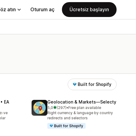
öz atın
Oturum aç
Ücretsiz başlayın
Built for Shopify
 • EA
Geolocation & Markets—Selecty
5 yıldız üzerinden
5,0
(297)
•
Free plan available
toplam 297 değerlendirme
zı ve
Right currency & language by country
olar
redirects and selectors
Built for Shopify