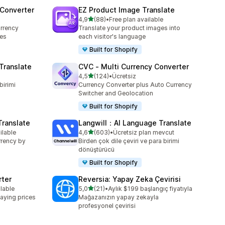
 Converter
EZ Product Image Translate
5 yıldız üzerinden
4,9
(88)
•
Free plan available
toplam 88 değerlendirme
rrency
Translate your product images into
ces
each visitor's language
Built for Shopify
Translate
CVC ‑ Multi Currency Converter
5 yıldız üzerinden
4,5
(124)
•
Ücretsiz
toplam 124 değerlendirme
birimi
Currency Converter plus Auto Currency
Switcher and Geolocation
Built for Shopify
Translate
Langwill：AI Language Translate
5 yıldız üzerinden
ilable
4,6
(603)
•
Ücretsiz plan mevcut
e
toplam 603 değerlendirme
rrency by
Birden çok dile çeviri ve para birimi
dönüştürücü
Built for Shopify
rter
Reversia: Yapay Zeka Çevirisi
5 yıldız üzerinden
ilable
5,0
(21)
•
Aylık $199 başlangıç fiyatıyla
e
toplam 21 değerlendirme
aying prices
Mağazanızın yapay zekayla
profesyonel çevirisi