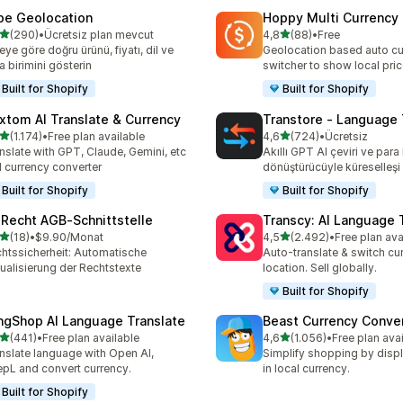
be Geolocation
Hoppy Multi Currency
5 yıldız üzerinden
5 yıldız üzerinden
(290)
•
Ücretsiz plan mevcut
4,8
(88)
•
Free
lam 290 değerlendirme
toplam 88 değerlendirme
eye göre doğru ürünü, fiyatı, dil ve
Geolocation based auto cu
a birimini gösterin
switcher to show local pri
Built for Shopify
Built for Shopify
xtom AI Translate & Currency
Transtore ‑ Language 
5 yıldız üzerinden
5 yıldız üzerinden
(1.174)
•
Free plan available
4,6
(724)
•
Ücretsiz
lam 1174 değerlendirme
toplam 724 değerlendirme
nslate with GPT, Claude, Gemini, etc
Akıllı GPT AI çeviri ve para 
 currency converter
dönüştürücüyle küreselleşi
Built for Shopify
Built for Shopify
‑Recht AGB‑Schnittstelle
Transcy: AI Language 
5 yıldız üzerinden
5 yıldız üzerinden
(18)
•
$9.90/Monat
4,5
(2.492)
•
Free plan ava
lam 18 değerlendirme
toplam 2492 değerlendirm
htssicherheit: Automatische
Auto-translate & switch cu
ualisierung der Rechtstexte
location. Sell globally.
Built for Shopify
ngShop AI Language Translate
Beast Currency Conve
5 yıldız üzerinden
5 yıldız üzerinden
(441)
•
Free plan available
4,6
(1.056)
•
Free plan ava
lam 441 değerlendirme
toplam 1056 değerlendirm
nslate language with Open AI,
Simplify shopping by displ
pL and convert currency.
in local currency.
Built for Shopify