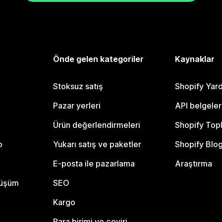
Önde gelen kategoriler
Kaynaklar
Stoksuz satış
Shopify Yar
Pazar yerleri
API belgeler
Ürün değerlendirmeleri
Shopify Top
o
Yukarı satış ve paketler
Shopify Blo
E-posta ile pazarlama
Araştırma
nüşüm
SEO
Kargo
Para birimi ve çeviri