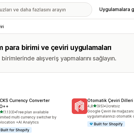
Uygulamalara g
iri
m para birimi ve çeviri uygulamaları
 birimlerinde alışveriş yapmalarını sağlayın.
CKS Currency Converter
Otomatik Çeviri Dilleri
5 yıldız üzerinden
O++
4,8
(95)
•
Ücretsiz
toplam 95 değerlendirme
Google Çeviri ile mağazanı
5 yıldız üzerinden
(1.133)
•
Free plan available
lam 1133 değerlendirme
uygulamalarınızı otomatik 
imited multi currency switcher by
location +AI Analytics
Built for Shopify
Built for Shopify