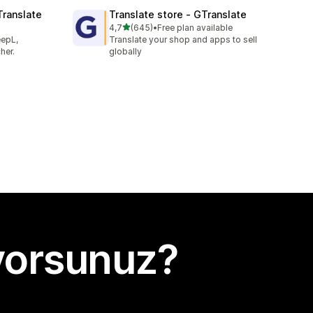
Translate
Translate store ‑ GTranslate
5 yıldız üzerinden
4,7
(645)
•
Free plan available
toplam 645 değerlendirme
eepL,
Translate your shop and apps to sell
her.
globally
yorsunuz?