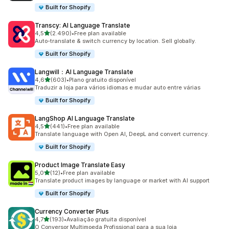
Built for Shopify
Transcy: AI Language Translate
de 5 estrelas
4,5
(2.490)
•
Free plan available
2490 total de avaliações
Auto-translate & switch currency by location. Sell globally.
Built for Shopify
Langwill：AI Language Translate
de 5 estrelas
4,6
(603)
•
Plano gratuito disponível
603 total de avaliações
Traduzir a loja para vários idiomas e mudar auto entre várias
Built for Shopify
LangShop AI Language Translate
de 5 estrelas
4,5
(441)
•
Free plan available
441 total de avaliações
Translate language with Open AI, DeepL and convert currency.
Built for Shopify
Product Image Translate Easy
de 5 estrelas
5,0
(12)
•
Free plan available
12 total de avaliações
Translate product images by language or market with AI support
Built for Shopify
Currency Converter Plus
de 5 estrelas
4,7
(193)
•
Avaliação gratuita disponível
193 total de avaliações
O Conversor Multimoeda Profissional para a sua loja