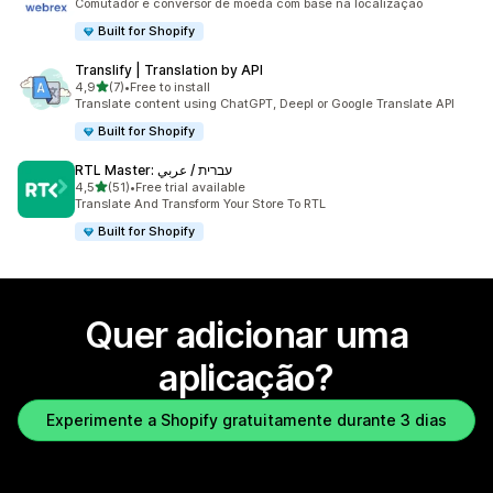
Comutador e conversor de moeda com base na localização
Built for Shopify
Translify | Translation by API
de 5 estrelas
4,9
(7)
•
Free to install
7 total de avaliações
Translate content using ChatGPT, Deepl or Google Translate API
Built for Shopify
RTL Master: עברית / عربي
de 5 estrelas
4,5
(51)
•
Free trial available
51 total de avaliações
Translate And Transform Your Store To RTL
Built for Shopify
Quer adicionar uma
aplicação?
Experimente a Shopify gratuitamente durante 3 dias