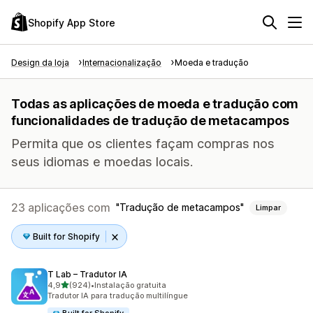
Shopify App Store
Design da loja
Internacionalização
Moeda e tradução
Todas as aplicações de moeda e tradução com
funcionalidades de tradução de metacampos
Permita que os clientes façam compras nos
seus idiomas e moedas locais.
23 aplicações com
Tradução de metacampos
Limpar
Built for Shopify
T Lab – Tradutor IA
de 5 estrelas
4,9
(924)
•
Instalação gratuita
924 total de avaliações
Tradutor IA para tradução multilíngue