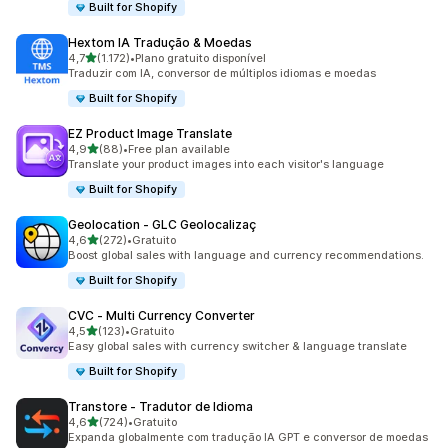
Built for Shopify
Hextom IA Tradução & Moedas
de 5 estrelas
4,7
(1.172)
•
Plano gratuito disponível
1172 total de avaliações
Traduzir com IA, conversor de múltiplos idiomas e moedas
Built for Shopify
EZ Product Image Translate
de 5 estrelas
4,9
(88)
•
Free plan available
88 total de avaliações
Translate your product images into each visitor's language
Built for Shopify
Geolocation ‑ GLC Geolocalizaç
de 5 estrelas
4,6
(272)
•
Gratuito
272 total de avaliações
Boost global sales with language and currency recommendations.
Built for Shopify
CVC ‑ Multi Currency Converter
de 5 estrelas
4,5
(123)
•
Gratuito
123 total de avaliações
Easy global sales with currency switcher & language translate
Built for Shopify
Transtore ‑ Tradutor de Idioma
de 5 estrelas
4,6
(724)
•
Gratuito
724 total de avaliações
Expanda globalmente com tradução IA GPT e conversor de moedas