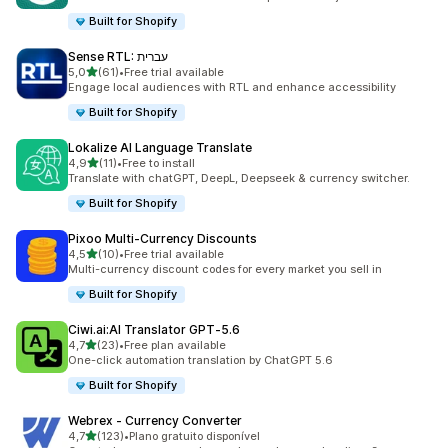
Built for Shopify
Sense RTL: עברית
de 5 estrelas
5,0
(61)
•
Free trial available
61 total de avaliações
Engage local audiences with RTL and enhance accessibility
Built for Shopify
Lokalize AI Language Translate
de 5 estrelas
4,9
(11)
•
Free to install
11 total de avaliações
Translate with chatGPT, DeepL, Deepseek & currency switcher.
Built for Shopify
Pixoo Multi‑Currency Discounts
de 5 estrelas
4,5
(10)
•
Free trial available
10 total de avaliações
Multi-currency discount codes for every market you sell in
Built for Shopify
Ciwi.ai:AI Translator GPT‑5.6
de 5 estrelas
4,7
(23)
•
Free plan available
23 total de avaliações
One-click automation translation by ChatGPT 5.6
Built for Shopify
Webrex ‑ Currency Converter
de 5 estrelas
4,7
(123)
•
Plano gratuito disponível
123 total de avaliações