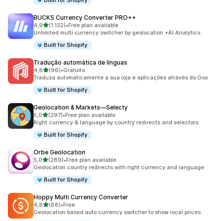
Built for Shopify
BUCKS Currency Converter PRO++
de 5 estrelas
4,9
(1.132)
•
Free plan available
1132 total de avaliações
Unlimited multi currency switcher by geolocation +AI Analytics
Built for Shopify
Tradução automática de línguas
de 5 estrelas
4,8
(96)
•
Gratuito
96 total de avaliações
Traduza automaticamente a sua loja e aplicações através do Goo
Built for Shopify
Geolocation & Markets—Selecty
de 5 estrelas
5,0
(297)
•
Free plan available
297 total de avaliações
Right currency & language by country redirects and selectors
Built for Shopify
Orbe Geolocation
de 5 estrelas
5,0
(289)
•
Free plan available
289 total de avaliações
Geolocation country redirects with right currency and language
Built for Shopify
Hoppy Multi Currency Converter
de 5 estrelas
4,8
(88)
•
Free
88 total de avaliações
Geolocation based auto currency switcher to show local prices