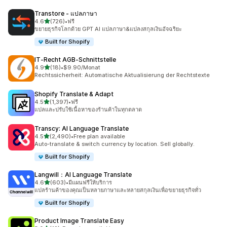
Transtore ‑ แปลภาษา
เต็ม 5 ดาว
4.6
(726)
•
ฟรี
ทั้งหมด 726 รีวิว
ขยายธุรกิจโลกด้วย GPT AI แปลภาษา&แปลงสกุลเงินอัจฉริยะ
Built for Shopify
IT‑Recht AGB‑Schnittstelle
เต็ม 5 ดาว
4.9
(18)
•
$9.90/Monat
ทั้งหมด 18 รีวิว
Rechtssicherheit: Automatische Aktualisierung der Rechtstexte
Shopify Translate & Adapt
เต็ม 5 ดาว
4.5
(1,397)
•
ฟรี
ทั้งหมด 1397 รีวิว
แปลและปรับใช้เนื้อหาของร้านค้าในทุกตลาด
Transcy: AI Language Translate
เต็ม 5 ดาว
4.5
(2,490)
•
Free plan available
ทั้งหมด 2490 รีวิว
Auto-translate & switch currency by location. Sell globally.
Built for Shopify
Langwill：AI Language Translate
เต็ม 5 ดาว
4.6
(603)
•
มีแผนฟรีให้บริการ
ทั้งหมด 603 รีวิว
แปลร้านค้าของคุณเป็นหลายภาษาและหลายสกุลเงินเพื่อขยายธุรกิจทั่ว
Built for Shopify
Product Image Translate Easy