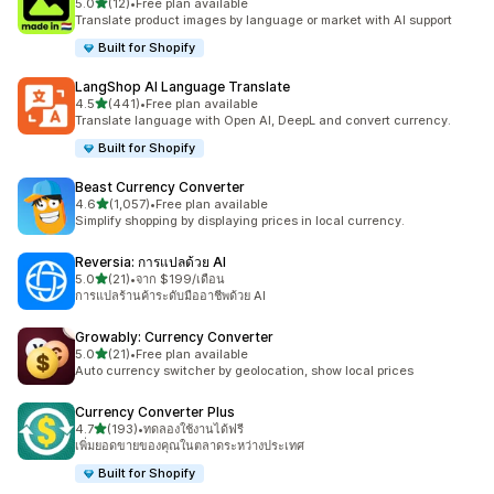
เต็ม 5 ดาว
5.0
(12)
•
Free plan available
ทั้งหมด 12 รีวิว
Translate product images by language or market with AI support
Built for Shopify
LangShop AI Language Translate
เต็ม 5 ดาว
4.5
(441)
•
Free plan available
ทั้งหมด 441 รีวิว
Translate language with Open AI, DeepL and convert currency.
Built for Shopify
Beast Currency Converter
เต็ม 5 ดาว
4.6
(1,057)
•
Free plan available
ทั้งหมด 1057 รีวิว
Simplify shopping by displaying prices in local currency.
Reversia: การแปลด้วย AI
เต็ม 5 ดาว
5.0
(21)
•
จาก $199/เดือน
ทั้งหมด 21 รีวิว
การแปลร้านค้าระดับมืออาชีพด้วย AI
Growably: Currency Converter
เต็ม 5 ดาว
5.0
(21)
•
Free plan available
ทั้งหมด 21 รีวิว
Auto currency switcher by geolocation, show local prices
Currency Converter Plus
เต็ม 5 ดาว
4.7
(193)
•
ทดลองใช้งานได้ฟรี
ทั้งหมด 193 รีวิว
เพิ่มยอดขายของคุณในตลาดระหว่างประเทศ
Built for Shopify