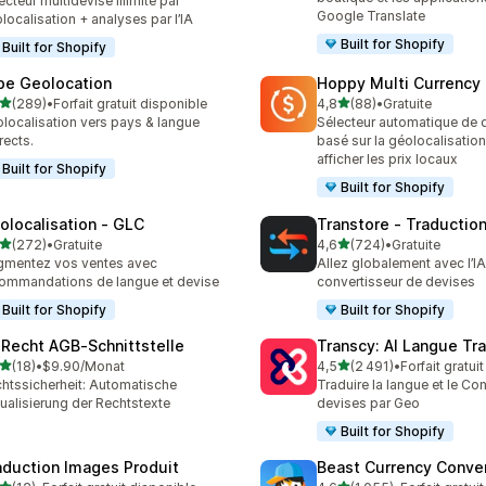
ecteur multidevise illimité par
Google Translate
localisation + analyses par l’IA
Built for Shopify
Built for Shopify
be Geolocation
Hoppy Multi Currency
étoile(s) sur 5
étoile(s) sur 5
(289)
•
Forfait gratuit disponible
4,8
(88)
•
Gratuite
 avis au total
88 avis au total
localisation vers pays & langue
Sélecteur automatique de 
rects.
basé sur la géolocalisatio
afficher les prix locaux
Built for Shopify
Built for Shopify
olocalisation ‑ GLC
Transtore ‑ Traduction
étoile(s) sur 5
étoile(s) sur 5
(272)
•
Gratuite
4,6
(724)
•
Gratuite
 avis au total
724 avis au total
mentez vos ventes avec
Allez globalement avec l’I
ommandations de langue et devise
convertisseur de devises
Built for Shopify
Built for Shopify
‑Recht AGB‑Schnittstelle
Transcy: AI Langue Tr
étoile(s) sur 5
étoile(s) sur 5
(18)
•
$9.90/Monat
4,5
(2 491)
•
Forfait gratui
avis au total
2491 avis au total
htssicherheit: Automatische
Traduire la langue et le Con
ualisierung der Rechtstexte
devises par Geo
Built for Shopify
aduction Images Produit
Beast Currency Conve