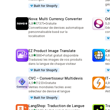
Sél
géo
Built for Shopify
Nova: Multi Currency Converter
Or
étoile(s) sur 5
4,9
(737)
•
Gratuite
5,0
737 avis au total
289
Convertisseur de devises automatique
Géo
personnalisable basé sur la
cor
localisation
EZ Product Image Translate
Gé
étoile(s) sur 5
4,9
(88)
•
Forfait gratuit disponible
4,6
88 avis au total
272
Traduisez les images de vos produits
Aug
dans la langue de chaque visiteur
rec
Built for Shopify
CVC – Convertisseur Multidevis
IT
étoile(s) sur 5
4,5
(123)
•
Gratuite
4,9
123 avis au total
18 
Ventes mondiales faciles avec
Rec
sélecteur de devise et langue
Akt
Built for Shopify
LangShop: Traduction de Langue
Tr