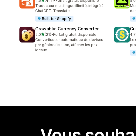
étoile(s) sur 5
4,5
(441)
•
Forfait gratuit disponible
5,0
441 avis au total
12 
Traducteur multilingue illimité, intégré à
Mon
ChatGPT. Translate
dan
Built for Shopify
Growably: Currency Converter
Cu
étoile(s) sur 5
5,0
(21)
•
Forfait gratuit disponible
4,7
21 avis au total
193
Convertisseur automatique de devises
Le 
par géolocalisation, afficher les prix
pro
locaux
Vous souhai