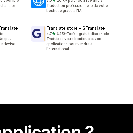
étoile(s) sur 5
t disponible
5,0
(20)
•
À partir de $199 /mois
20 avis au total
ichant les
Traduction professionnelle de votre
boutique grâce à l'IA
Translate
Translate store ‑ GTranslate
étoile(s) sur 5
ite
4,7
(645)
•
Forfait gratuit disponible
645 avis au total
DeepL,
Traduisez votre boutique et vos
e devise.
applications pour vendre à
l’international
pplication ?