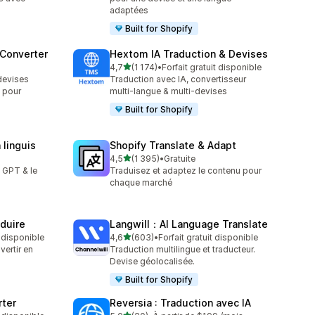
adaptées
Built for Shopify
 Converter
Hextom IA Traduction & Devises
étoile(s) sur 5
4,7
(1 174)
•
Forfait gratuit disponible
1174 avis au total
devises
Traduction avec IA, convertisseur
n pour
multi-langue & multi-devises
Built for Shopify
 linguis
Shopify Translate & Adapt
étoile(s) sur 5
4,5
(1 395)
•
Gratuite
1395 avis au total
A GPT & le
Traduisez et adaptez le contenu pour
chaque marché
aduire
Langwill：AI Language Translate
étoile(s) sur 5
t disponible
4,6
(603)
•
Forfait gratuit disponible
603 avis au total
vertir en
Traduction multilingue et traducteur.
Devise géolocalisée.
Built for Shopify
rter
Reversia : Traduction avec IA