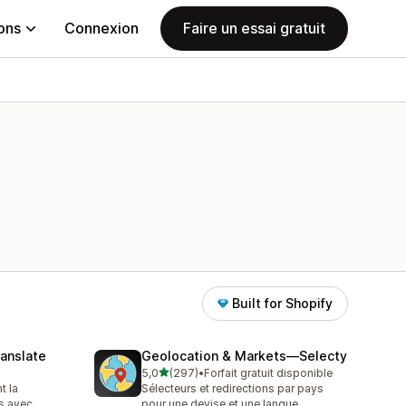
ions
Connexion
Faire un essai gratuit
Built for Shopify
anslate
Geolocation & Markets—Selecty
étoile(s) sur 5
5,0
(297)
•
Forfait gratuit disponible
297 avis au total
t la
Sélecteurs et redirections par pays
ns avec
pour une devise et une langue