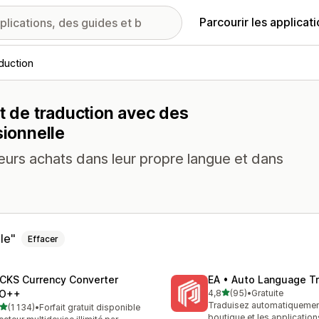
Parcourir les applicat
aduction
et de traduction avec des
sionnelle
 leurs achats dans leur propre langue et dans
le
Effacer
CKS Currency Converter
EA • Auto Language Tr
étoile(s) sur 5
O++
4,8
(95)
•
Gratuite
95 avis au total
Traduisez automatiquemen
étoile(s) sur 5
(1 134)
•
Forfait gratuit disponible
4 avis au total
boutique et les applicatio