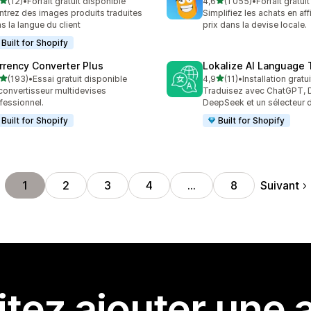
étoile(s) sur 5
étoile(s) sur 5
(12)
•
Forfait gratuit disponible
4,6
(1 055)
•
Forfait gratui
avis au total
1055 avis au total
trez des images produits traduites
Simplifiez les achats en aff
s la langue du client
prix dans la devise locale.
Built for Shopify
rrency Converter Plus
Lokalize AI Language 
étoile(s) sur 5
étoile(s) sur 5
(193)
•
Essai gratuit disponible
4,9
(11)
•
Installation gratu
 avis au total
11 avis au total
convertisseur multidevises
Traduisez avec ChatGPT, 
fessionnel.
DeepSeek et un sélecteur d
Built for Shopify
Built for Shopify
Suivant
1
2
3
4
…
8
tez ajouter une a