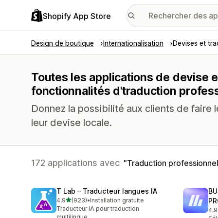
Shopify App Store
Design de boutique
Internationalisation
Devises et tr
Toutes les applications de devise 
fonctionnalités d'traduction profes
Donnez la possibilité aux clients de faire
leur devise locale.
172 applications avec
Traduction professionnel
T Lab – Traducteur langues IA
BU
étoile(s) sur 5
4,9
(923)
•
Installation gratuite
PR
923 avis au total
Traducteur IA pour traduction
4,9
113
multilingue