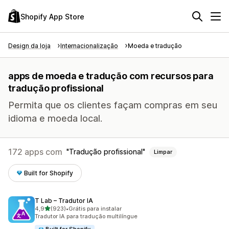
Shopify App Store
Design da loja
Internacionalização
Moeda e tradução
apps de moeda e tradução com recursos para
tradução profissional
Permita que os clientes façam compras em seu
idioma e moeda local.
172 apps com
Tradução profissional
Limpar
Built for Shopify
T Lab – Tradutor IA
de 5 estrelas
4,9
(923)
•
Grátis para instalar
923 avaliações ao todo
Tradutor IA para tradução multilíngue