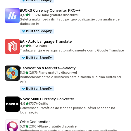
Built for Shopify
BUCKS Currency Converter PRO++
de 5 estrelas
4,9
(1.132)
•
Plano gratuito disponível
1132 avaliações ao todo
Seletor multimoeda ilimitado por geolocalização com análise de
dados por IA
Built for Shopify
EA • Auto Language Translate
de 5 estrelas
4,8
(95)
•
Grátis
95 avaliações ao todo
Traduza a loja e os apps automaticamente com o Google Translate
Built for Shopify
Geolocation & Markets—Selecty
de 5 estrelas
5,0
(297)
•
Plano gratuito disponível
297 avaliações ao todo
Redirecionamentos e seletores para a moeda e idioma certos por
país
Built for Shopify
Nova: Multi Currency Converter
de 5 estrelas
4,9
(737)
•
Grátis
737 avaliações ao todo
Conversor automático de moedas personalizável baseado na
localização
Orbe Geolocation
de 5 estrelas
5,0
(290)
•
Plano gratuito disponível
290 avaliações ao todo
Redirecione para o país e idioma corretos com geolocalização.