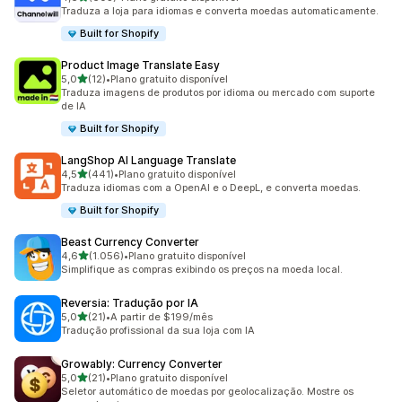
603 avaliações ao todo
Traduza a loja para idiomas e converta moedas automaticamente.
Built for Shopify
Product Image Translate Easy
de 5 estrelas
5,0
(12)
•
Plano gratuito disponível
12 avaliações ao todo
Traduza imagens de produtos por idioma ou mercado com suporte
de IA
Built for Shopify
LangShop AI Language Translate
de 5 estrelas
4,5
(441)
•
Plano gratuito disponível
441 avaliações ao todo
Traduza idiomas com a OpenAI e o DeepL, e converta moedas.
Built for Shopify
Beast Currency Converter
de 5 estrelas
4,6
(1.056)
•
Plano gratuito disponível
1056 avaliações ao todo
Simplifique as compras exibindo os preços na moeda local.
Reversia: Tradução por IA
de 5 estrelas
5,0
(21)
•
A partir de $199/mês
21 avaliações ao todo
Tradução profissional da sua loja com IA
Growably: Currency Converter
de 5 estrelas
5,0
(21)
•
Plano gratuito disponível
21 avaliações ao todo
Seletor automático de moedas por geolocalização. Mostre os