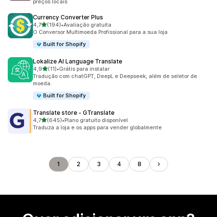
preços locais
Currency Converter Plus
de 5 estrelas
4,7
(194)
•
Avaliação gratuita
194 avaliações ao todo
O Conversor Multimoeda Profissional para a sua loja
Built for Shopify
Lokalize AI Language Translate
de 5 estrelas
4,9
(11)
•
Grátis para instalar
11 avaliações ao todo
Tradução com chatGPT, DeepL e Deepseek, além de seletor de
moeda.
Built for Shopify
Translate store ‑ GTranslate
de 5 estrelas
4,7
(645)
•
Plano gratuito disponível
645 avaliações ao todo
Traduza a loja e os apps para vender globalmente
1
2
3
4
8