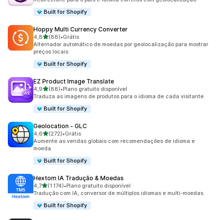
Built for Shopify
Hoppy Multi Currency Converter
de 5 estrelas
4,8
(88)
•
Grátis
88 avaliações ao todo
Alternador automático de moedas por geolocalização para mostrar
preços locais
Built for Shopify
EZ Product Image Translate
de 5 estrelas
4,9
(88)
•
Plano gratuito disponível
88 avaliações ao todo
Traduza as imagens de produtos para o idioma de cada visitante
Built for Shopify
Geolocation ‑ GLC
de 5 estrelas
4,6
(272)
•
Grátis
272 avaliações ao todo
Aumente as vendas globais com recomendações de idioma e
moeda
Built for Shopify
Hextom IA Tradução & Moedas
de 5 estrelas
4,7
(1.174)
•
Plano gratuito disponível
1174 avaliações ao todo
Tradução com IA, conversor de múltiplos idiomas e multi-moedas
Built for Shopify