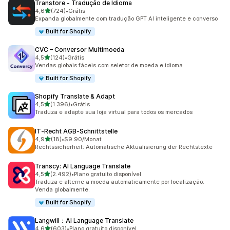
Transtore ‑ Tradução de Idioma
de 5 estrelas
4,6
(724)
•
Grátis
724 avaliações ao todo
Expanda globalmente com tradução GPT AI inteligente e converso
Built for Shopify
CVC – Conversor Multimoeda
de 5 estrelas
4,5
(124)
•
Grátis
124 avaliações ao todo
Vendas globais fáceis com seletor de moeda e idioma
Built for Shopify
Shopify Translate & Adapt
de 5 estrelas
4,5
(1.396)
•
Grátis
1396 avaliações ao todo
Traduza e adapte sua loja virtual para todos os mercados
IT‑Recht AGB‑Schnittstelle
de 5 estrelas
4,9
(18)
•
$9.90/Monat
18 avaliações ao todo
Rechtssicherheit: Automatische Aktualisierung der Rechtstexte
Transcy: AI Language Translate
de 5 estrelas
4,5
(2.492)
•
Plano gratuito disponível
2492 avaliações ao todo
Traduza e alterne a moeda automaticamente por localização.
Venda globalmente.
Built for Shopify
Langwill：AI Language Translate
de 5 estrelas
4,6
(603)
•
Plano gratuito disponível