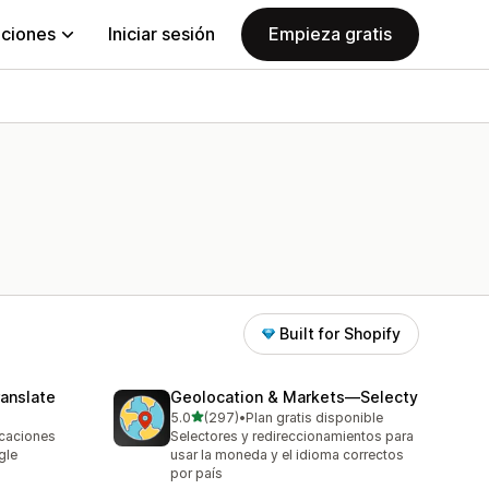
aciones
Iniciar sesión
Empieza gratis
Built for Shopify
anslate
Geolocation & Markets—Selecty
de 5 estrellas
5.0
(297)
•
Plan gratis disponible
297 reseñas en total
icaciones
Selectores y redireccionamientos para
gle
usar la moneda y el idioma correctos
por país