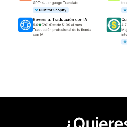
GPT-4. Language Translate
tra
Built for Shopify
Reversia: Traducción con IA
Cu
de 5 estrellas
5.0
(20)
•
Desde $199 al mes
4.7
20 reseñas en total
193
Traducción profesional de tu tienda
Mej
con IA
int
¿Quiere