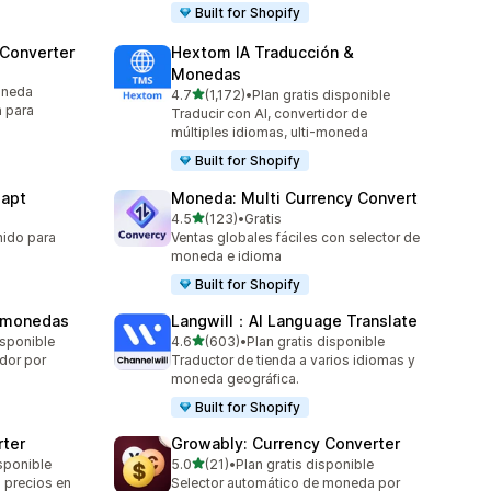
Built for Shopify
 Converter
Hextom IA Traducción &
Monedas
oneda
de 5 estrellas
4.7
(1,172)
•
Plan gratis disponible
1172 reseñas en total
 para
Traducir con AI, convertidor de
múltiples idiomas, ulti-moneda
Built for Shopify
dapt
Moneda: Multi Currency Convert
de 5 estrellas
4.5
(123)
•
Gratis
123 reseñas en total
nido para
Ventas globales fáciles con selector de
moneda e idioma
Built for Shopify
y monedas
Langwill：AI Language Translate
de 5 estrellas
isponible
4.6
(603)
•
Plan gratis disponible
603 reseñas en total
idor por
Traductor de tienda a varios idiomas y
moneda geográfica.
Built for Shopify
rter
Growably: Currency Converter
de 5 estrellas
isponible
5.0
(21)
•
Plan gratis disponible
21 reseñas en total
 precios en
Selector automático de moneda por