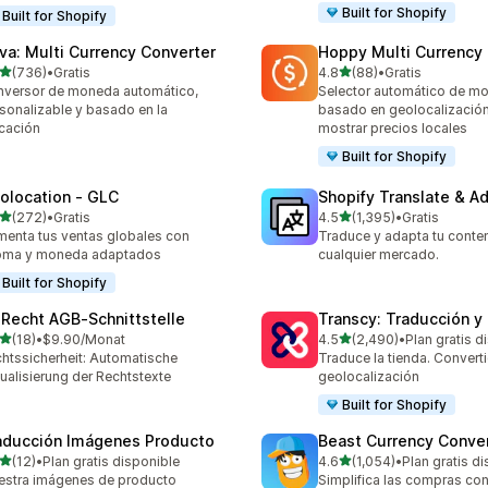
Built for Shopify
Built for Shopify
va: Multi Currency Converter
Hoppy Multi Currency
de 5 estrellas
de 5 estrellas
(736)
•
Gratis
4.8
(88)
•
Gratis
 reseñas en total
88 reseñas en total
versor de moneda automático,
Selector automático de m
sonalizable y basado en la
basado en geolocalización
cación
mostrar precios locales
Built for Shopify
olocation ‑ GLC
Shopify Translate & A
de 5 estrellas
de 5 estrellas
(272)
•
Gratis
4.5
(1,395)
•
Gratis
 reseñas en total
1395 reseñas en total
enta tus ventas globales con
Traduce y adapta tu conte
ioma y moneda adaptados
cualquier mercado.
Built for Shopify
‑Recht AGB‑Schnittstelle
Transcy: Traducción 
de 5 estrellas
de 5 estrellas
(18)
•
$9.90/Monat
4.5
(2,490)
•
Plan gratis d
reseñas en total
2490 reseñas en total
htssicherheit: Automatische
Traduce la tienda. Convert
ualisierung der Rechtstexte
geolocalización
Built for Shopify
aducción Imágenes Producto
Beast Currency Conve
de 5 estrellas
de 5 estrellas
(12)
•
Plan gratis disponible
4.6
(1,054)
•
Plan gratis d
reseñas en total
1054 reseñas en total
stra imágenes de producto
Simplifica las compras con