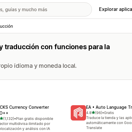
Explorar aplic
ucción
 traducción con funciones para la
ropio idioma y moneda local.
CKS Currency Converter
EA • Auto Language Tr
de 5 estrellas
O++
4.8
(96)
•
Gratis
96 reseñas en total
Traduce la tienda y las apl
de 5 estrellas
(1,132)
•
Plan gratis disponible
2 reseñas en total
automáticamente con Goo
ector multidivisa ilimitado por
Translate
localización y análisis con IA