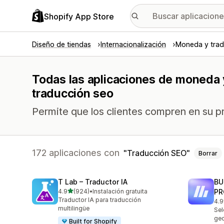
Shopify App Store
Diseño de tiendas
Internacionalización
Moneda y trad
Todas las aplicaciones de moneda y
traducción seo
Permite que los clientes compren en su p
172 aplicaciones con
Traducción SEO
Borrar
T Lab – Traductor IA
BU
de 5 estrellas
4.9
(924)
•
Instalación gratuita
PR
924 reseñas en total
Traductor IA para traducción
4.9
113
multilingüe
Sel
geo
Built for Shopify