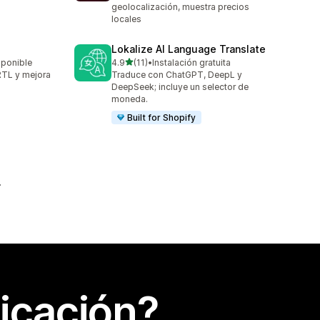
geolocalización, muestra precios
locales
Lokalize AI Language Translate
de 5 estrellas
sponible
4.9
(11)
•
Instalación gratuita
11 reseñas en total
 RTL y mejora
Traduce con ChatGPT, DeepL y
DeepSeek; incluye un selector de
moneda.
Built for Shopify
icación?