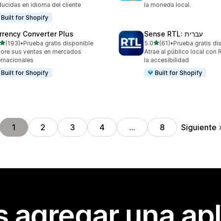
ducidas en idioma del cliente
la moneda local.
Built for Shopify
rrency Converter Plus
Sense RTL: עברית
de 5 estrellas
de 5 estrellas
(193)
•
Prueba gratis disponible
5.0
(61)
•
Prueba gratis di
 reseñas en total
61 reseñas en total
ore sus ventas en mercados
Atrae al público local con
ernacionales
la accesibilidad
Built for Shopify
Built for Shopify
Siguiente
1
2
3
4
…
8
s agregar una apl