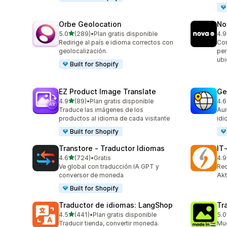
Orbe Geolocation
No
de 5 estrellas
5.0
(289)
•
Plan gratis disponible
4.9
289 reseñas en total
736
Redirige al país e idioma correctos con
Con
geolocalización.
per
ubi
Built for Shopify
EZ Product Image Translate
Ge
de 5 estrellas
4.9
(89)
•
Plan gratis disponible
4.6
89 reseñas en total
272
Traduce las imágenes de los
Aum
productos al idioma de cada visitante
id
Built for Shopify
Transtore ‑ Traductor Idiomas
IT
de 5 estrellas
4.6
(724)
•
Gratis
4.9
724 reseñas en total
18 
Ve global con traducción IA GPT y
Rec
conversor de moneda
Akt
Built for Shopify
Traductor de idiomas: LangShop
Tr
de 5 estrellas
4.5
(441)
•
Plan gratis disponible
5.0
441 reseñas en total
12 
Traducir tienda, convertir moneda.
Mue