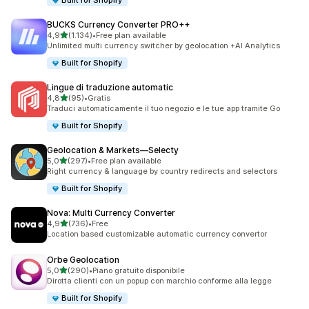
Built for Shopify
BUCKS Currency Converter PRO++
stelle su 5
4,9
(1.134)
•
Free plan available
1134 recensioni totali
Unlimited multi currency switcher by geolocation +AI Analytics
Built for Shopify
Lingue di traduzione automatic
stelle su 5
4,8
(95)
•
Gratis
95 recensioni totali
Traduci automaticamente il tuo negozio e le tue app tramite Go
Built for Shopify
Geolocation & Markets—Selecty
stelle su 5
5,0
(297)
•
Free plan available
297 recensioni totali
Right currency & language by country redirects and selectors
Built for Shopify
Nova: Multi Currency Converter
stelle su 5
4,9
(736)
•
Free
736 recensioni totali
Location based customizable automatic currency convertor
Orbe Geolocation
stelle su 5
5,0
(290)
•
Piano gratuito disponibile
290 recensioni totali
Dirotta clienti con un popup con marchio conforme alla legge
Built for Shopify