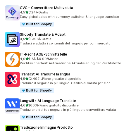
CVC – Convertitore Multivaluta
stelle su 5
4,5
(124)
•
Gratis
124 recensioni totali
Easy global sales with currency switcher & language translate
Built for Shopify
Shopify Translate & Adapt
stelle su 5
4,5
(1.396)
•
Gratis
1396 recensioni totali
Traduci e adatta i contenuti del negozio per ogni mercato
IT‑Recht AGB‑Schnittstelle
stelle su 5
4,9
(18)
•
$9.90/Monat
18 recensioni totali
Rechtssicherheit: Automatische Aktualisierung der Rechtstexte
Transcy: AI Tradurre la lingua
stelle su 5
4,5
(2.492)
•
Piano gratuito disponibile
2492 recensioni totali
Tradurre il negozio in più lingue. Cambio di valuta per Geo
Built for Shopify
Langwill：AI Language Translate
stelle su 5
4,6
(603)
•
Piano gratuito disponibile
603 recensioni totali
Traduzione del tuo negozio in più lingue e convertitore valuta
Built for Shopify
Traduzione Immagini Prodotto