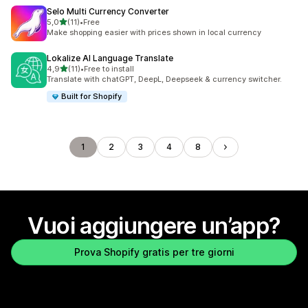
Selo Multi Currency Converter
stelle su 5
5,0
(11)
•
Free
11 recensioni totali
Make shopping easier with prices shown in local currency
Lokalize AI Language Translate
stelle su 5
4,9
(11)
•
Free to install
11 recensioni totali
Translate with chatGPT, DeepL, Deepseek & currency switcher.
Built for Shopify
1
2
3
4
8
Vuoi aggiungere un’app?
Prova Shopify gratis per tre giorni