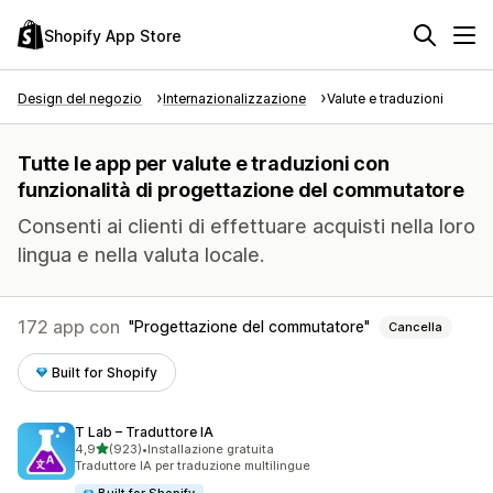
Shopify App Store
Design del negozio
Internazionalizzazione
Valute e traduzioni
Tutte le app per valute e traduzioni con
funzionalità di progettazione del commutatore
Consenti ai clienti di effettuare acquisti nella loro
lingua e nella valuta locale.
172 app con
Progettazione del commutatore
Cancella
Built for Shopify
T Lab – Traduttore IA
stelle su 5
4,9
(923)
•
Installazione gratuita
923 recensioni totali
Traduttore IA per traduzione multilingue