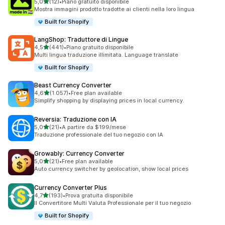
stelle su 5
5,0
(12)
•
Piano gratuito disponibile
12 recensioni totali
Mostra immagini prodotto tradotte ai clienti nella loro lingua
Built for Shopify
LangShop: Traduttore di Lingue
stelle su 5
4,5
(441)
•
Piano gratuito disponibile
441 recensioni totali
Multi lingua traduzione illimitata. Language translate
Built for Shopify
Beast Currency Converter
stelle su 5
4,6
(1.057)
•
Free plan available
1057 recensioni totali
Simplify shopping by displaying prices in local currency.
Reversia: Traduzione con IA
stelle su 5
5,0
(21)
•
A partire da $199/mese
21 recensioni totali
Traduzione professionale del tuo negozio con IA
Growably: Currency Converter
stelle su 5
5,0
(21)
•
Free plan available
21 recensioni totali
Auto currency switcher by geolocation, show local prices
Currency Converter Plus
stelle su 5
4,7
(193)
•
Prova gratuita disponibile
193 recensioni totali
Il Convertitore Multi Valuta Professionale per il tuo negozio
Built for Shopify