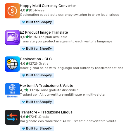
Hoppy Multi Currency Converter
stelle su 5
4,8
(88)
•
Free
88 recensioni totali
Geolocation based auto currency switcher to show local prices
Built for Shopify
EZ Product Image Translate
stelle su 5
4,9
(89)
•
Free plan available
89 recensioni totali
Translate your product images into each visitor's language
Built for Shopify
Geolocation ‑ GLC
stelle su 5
4,6
(272)
•
Gratis
272 recensioni totali
Boost global sales with language and currency recommendations.
Built for Shopify
Hextom IA Traduzione & Valute
stelle su 5
4,7
(1.173)
•
Piano gratuito disponibile
1173 recensioni totali
Traduci con AI, convertitore multilingue e multi-valuta
Built for Shopify
Transtore ‑ Traduzione Lingua
stelle su 5
4,6
(724)
•
Gratis
724 recensioni totali
Vai globale con traduzione AI GPT smart e convertitore valuta
Built for Shopify