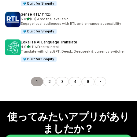
Built for Shopify
Sense RTL: עברית
5つ星中
5.0
(61)
•
Free trial available
合計レビュー数：61件
Engage local audiences with RTL and enhance accessibility
Built for Shopify
Lokalize AI Language Translate
5つ星中
4.9
(11)
•
Free to install
合計レビュー数：11件
Translate with chatGPT, DeepL, Deepseek & currency switcher.
Built for Shopify
1
2
3
4
8
使ってみたいアプリがあり
ましたか？