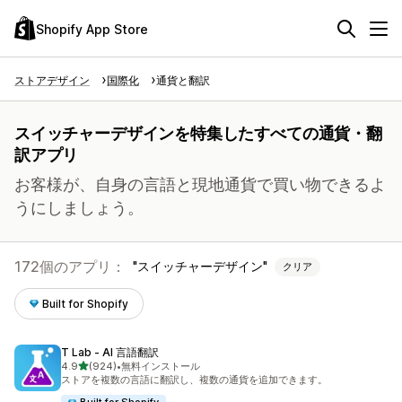
Shopify App Store
ストアデザイン
国際化
通貨と翻訳
スイッチャーデザインを特集したすべての通貨・翻
訳アプリ
お客様が、自身の言語と現地通貨で買い物できるよ
うにしましょう。
172個のアプリ：
スイッチャーデザイン
クリア
Built for Shopify
T Lab ‑ AI 言語翻訳
5つ星中
4.9
(924)
•
無料インストール
合計レビュー数：924件
ストアを複数の言語に翻訳し、複数の通貨を追加できます。