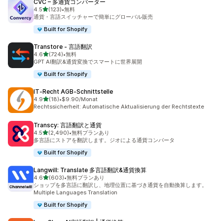
CVC – 多通貨コンバーター
5つ星中
4.5
(123)
•
無料
合計レビュー数：123件
通貨・言語スイッチャーで簡単にグローバル販売
Built for Shopify
Transtore ‑ 言語翻訳
5つ星中
4.6
(724)
•
無料
合計レビュー数：724件
GPT AI翻訳&通貨変換でスマートに世界展開
Built for Shopify
IT‑Recht AGB‑Schnittstelle
5つ星中
4.9
(18)
•
$9.90/Monat
合計レビュー数：18件
Rechtssicherheit: Automatische Aktualisierung der Rechtstexte
Transcy: 言語翻訳と通貨
5つ星中
4.5
(2,490)
•
無料プランあり
合計レビュー数：2490件
多言語にストアを翻訳します。ジオによる通貨コンバータ
Built for Shopify
Langwill: Translate 多言語翻訳&通貨換算
5つ星中
4.6
(603)
•
無料プランあり
合計レビュー数：603件
ショップを多言語に翻訳し、地理位置に基づき通貨を自動換算します。
Multiple Languages Translation
Built for Shopify