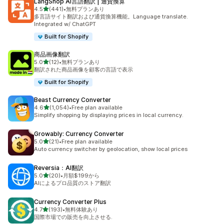
LangShop AI言語翻訳 | 通貨換算
5つ星中
4.5
(441)
•
無料プランあり
合計レビュー数：441件
多言語サイト翻訳および通貨換算機能。Language translate.
Integrated w/ ChatGPT
Built for Shopify
商品画像翻訳
5つ星中
5.0
(12)
•
無料プランあり
合計レビュー数：12件
翻訳された商品画像を顧客の言語で表示
Built for Shopify
Beast Currency Converter
5つ星中
4.6
(1,054)
•
Free plan available
合計レビュー数：1054件
Simplify shopping by displaying prices in local currency.
Growably: Currency Converter
5つ星中
5.0
(21)
•
Free plan available
合計レビュー数：21件
Auto currency switcher by geolocation, show local prices
Reversia：AI翻訳
5つ星中
5.0
(20)
•
月額$199から
合計レビュー数：20件
AIによるプロ品質のストア翻訳
Currency Converter Plus
5つ星中
4.7
(193)
•
無料体験あり
合計レビュー数：193件
国際市場での販売を向上させる.