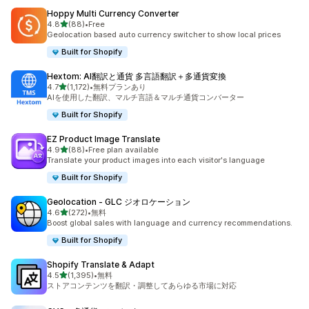
Hoppy Multi Currency Converter
5つ星中
4.8
(88)
•
Free
合計レビュー数：88件
Geolocation based auto currency switcher to show local prices
Built for Shopify
Hextom: AI翻訳と通貨 多言語翻訳＋多通貨変換
5つ星中
4.7
(1,172)
•
無料プランあり
合計レビュー数：1172件
AIを使用した翻訳、マルチ言語＆マルチ通貨コンバーター
Built for Shopify
EZ Product Image Translate
5つ星中
4.9
(88)
•
Free plan available
合計レビュー数：88件
Translate your product images into each visitor's language
Built for Shopify
Geolocation ‑ GLC ジオロケーション
5つ星中
4.6
(272)
•
無料
合計レビュー数：272件
Boost global sales with language and currency recommendations.
Built for Shopify
Shopify Translate & Adapt
5つ星中
4.5
(1,395)
•
無料
合計レビュー数：1395件
ストアコンテンツを翻訳・調整してあらゆる市場に対応