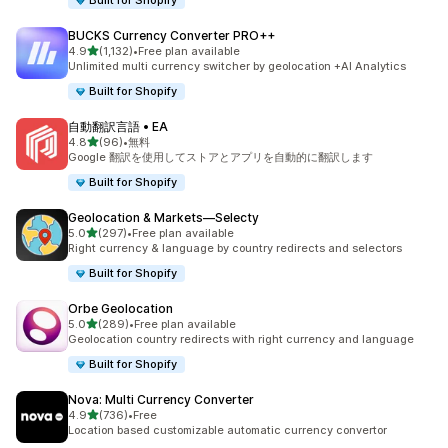
Built for Shopify
BUCKS Currency Converter PRO++
5つ星中
4.9
(1,132)
•
Free plan available
合計レビュー数：1132件
Unlimited multi currency switcher by geolocation +AI Analytics
Built for Shopify
自動翻訳言語 • EA
5つ星中
4.8
(96)
•
無料
合計レビュー数：96件
Google 翻訳を使用してストアとアプリを自動的に翻訳します
Built for Shopify
Geolocation & Markets—Selecty
5つ星中
5.0
(297)
•
Free plan available
合計レビュー数：297件
Right currency & language by country redirects and selectors
Built for Shopify
Orbe Geolocation
5つ星中
5.0
(289)
•
Free plan available
合計レビュー数：289件
Geolocation country redirects with right currency and language
Built for Shopify
Nova: Multi Currency Converter
5つ星中
4.9
(736)
•
Free
合計レビュー数：736件
Location based customizable automatic currency convertor