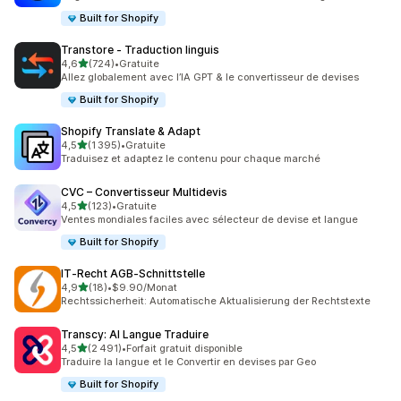
Built for Shopify
Transtore ‑ Traduction linguis
étoile(s) sur 5
4,6
(724)
•
Gratuite
724 avis au total
Allez globalement avec l’IA GPT & le convertisseur de devises
Built for Shopify
Shopify Translate & Adapt
étoile(s) sur 5
4,5
(1 395)
•
Gratuite
1395 avis au total
Traduisez et adaptez le contenu pour chaque marché
CVC – Convertisseur Multidevis
étoile(s) sur 5
4,5
(123)
•
Gratuite
123 avis au total
Ventes mondiales faciles avec sélecteur de devise et langue
Built for Shopify
IT‑Recht AGB‑Schnittstelle
étoile(s) sur 5
4,9
(18)
•
$9.90/Monat
18 avis au total
Rechtssicherheit: Automatische Aktualisierung der Rechtstexte
Transcy: AI Langue Traduire
étoile(s) sur 5
4,5
(2 491)
•
Forfait gratuit disponible
2491 avis au total
Traduire la langue et le Convertir en devises par Geo
Built for Shopify