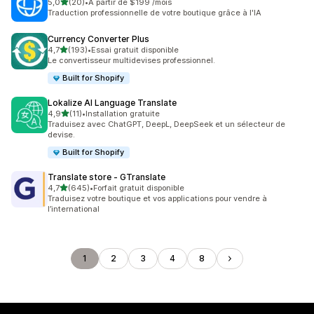
étoile(s) sur 5
5,0
(20)
•
À partir de $199 /mois
20 avis au total
Traduction professionnelle de votre boutique grâce à l'IA
Currency Converter Plus
étoile(s) sur 5
4,7
(193)
•
Essai gratuit disponible
193 avis au total
Le convertisseur multidevises professionnel.
Built for Shopify
Lokalize AI Language Translate
étoile(s) sur 5
4,9
(11)
•
Installation gratuite
11 avis au total
Traduisez avec ChatGPT, DeepL, DeepSeek et un sélecteur de
devise.
Built for Shopify
Translate store ‑ GTranslate
étoile(s) sur 5
4,7
(645)
•
Forfait gratuit disponible
645 avis au total
Traduisez votre boutique et vos applications pour vendre à
l’international
1
2
3
4
8