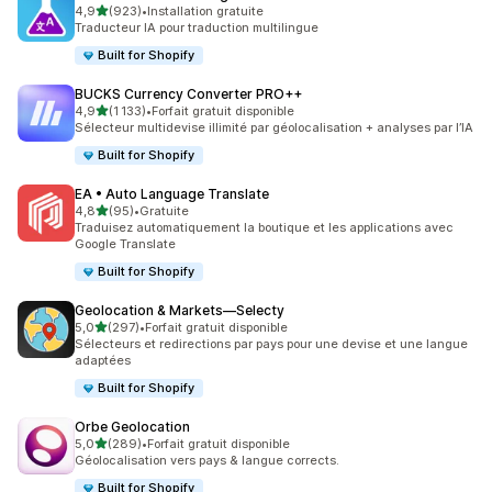
étoile(s) sur 5
4,9
(923)
•
Installation gratuite
923 avis au total
Traducteur IA pour traduction multilingue
Built for Shopify
BUCKS Currency Converter PRO++
étoile(s) sur 5
4,9
(1 133)
•
Forfait gratuit disponible
1133 avis au total
Sélecteur multidevise illimité par géolocalisation + analyses par l’IA
Built for Shopify
EA • Auto Language Translate
étoile(s) sur 5
4,8
(95)
•
Gratuite
95 avis au total
Traduisez automatiquement la boutique et les applications avec
Google Translate
Built for Shopify
Geolocation & Markets—Selecty
étoile(s) sur 5
5,0
(297)
•
Forfait gratuit disponible
297 avis au total
Sélecteurs et redirections par pays pour une devise et une langue
adaptées
Built for Shopify
Orbe Geolocation
étoile(s) sur 5
5,0
(289)
•
Forfait gratuit disponible
289 avis au total
Géolocalisation vers pays & langue corrects.
Built for Shopify