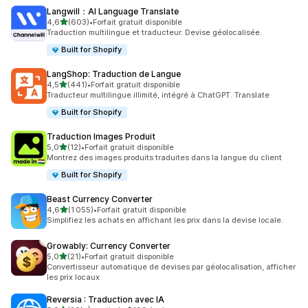
Langwill：AI Language Translate
étoile(s) sur 5
4,6
(603)
•
Forfait gratuit disponible
603 avis au total
Traduction multilingue et traducteur. Devise géolocalisée.
Built for Shopify
LangShop: Traduction de Langue
étoile(s) sur 5
4,5
(441)
•
Forfait gratuit disponible
441 avis au total
Traducteur multilingue illimité, intégré à ChatGPT. Translate
Built for Shopify
Traduction Images Produit
étoile(s) sur 5
5,0
(12)
•
Forfait gratuit disponible
12 avis au total
Montrez des images produits traduites dans la langue du client
Built for Shopify
Beast Currency Converter
étoile(s) sur 5
4,6
(1 055)
•
Forfait gratuit disponible
1055 avis au total
Simplifiez les achats en affichant les prix dans la devise locale.
Growably: Currency Converter
étoile(s) sur 5
5,0
(21)
•
Forfait gratuit disponible
21 avis au total
Convertisseur automatique de devises par géolocalisation, afficher
les prix locaux
Reversia : Traduction avec IA