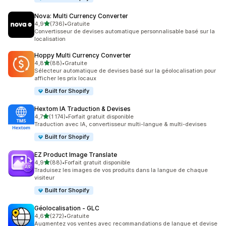
Nova: Multi Currency Converter
étoile(s) sur 5
4,9
(736)
•
Gratuite
736 avis au total
Convertisseur de devises automatique personnalisable basé sur la
localisation
Hoppy Multi Currency Converter
étoile(s) sur 5
4,8
(88)
•
Gratuite
88 avis au total
Sélecteur automatique de devises basé sur la géolocalisation pour
afficher les prix locaux
Built for Shopify
Hextom IA Traduction & Devises
étoile(s) sur 5
4,7
(1 174)
•
Forfait gratuit disponible
1174 avis au total
Traduction avec IA, convertisseur multi-langue & multi-devises
Built for Shopify
EZ Product Image Translate
étoile(s) sur 5
4,9
(88)
•
Forfait gratuit disponible
88 avis au total
Traduisez les images de vos produits dans la langue de chaque
visiteur
Built for Shopify
Géolocalisation ‑ GLC
étoile(s) sur 5
4,6
(272)
•
Gratuite
272 avis au total
Augmentez vos ventes avec recommandations de langue et devise