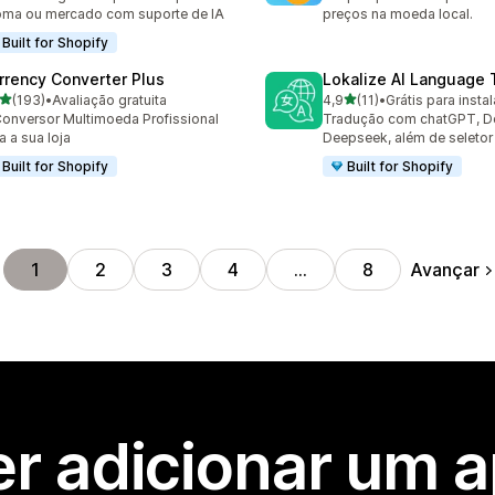
oma ou mercado com suporte de IA
preços na moeda local.
Built for Shopify
rrency Converter Plus
Lokalize AI Language 
de 5 estrelas
de 5 estrelas
(193)
•
Avaliação gratuita
4,9
(11)
•
Grátis para instal
 avaliações ao todo
11 avaliações ao todo
onversor Multimoeda Profissional
Tradução com chatGPT, D
a a sua loja
Deepseek, além de seleto
Built for Shopify
Built for Shopify
Avançar
1
2
3
4
…
8
r adicionar um 