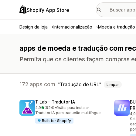
Shopify App Store
Design da loja
Internacionalização
Moeda e tradução
apps de moeda e tradução com recu
Permita que os clientes façam compras e
172 apps com
Tradução de URL
Limpar
T Lab – Tradutor IA
BU
de 5 estrelas
4,9
(924)
•
Grátis para instalar
PR
924 avaliações ao todo
Tradutor IA para tradução multilíngue
4,9
113
Sel
Built for Shopify
geo
por