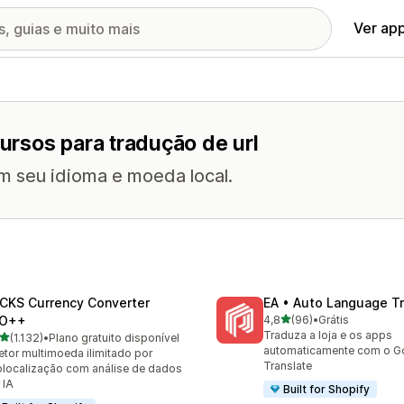
Ver ap
rsos para tradução de url
m seu idioma e moeda local.
CKS Currency Converter
EA • Auto Language Tr
de 5 estrelas
O++
4,8
(96)
•
Grátis
96 avaliações ao todo
Traduza a loja e os apps
de 5 estrelas
(1.132)
•
Plano gratuito disponível
2 avaliações ao todo
automaticamente com o G
etor multimoeda ilimitado por
Translate
localização com análise de dados
 IA
Built for Shopify