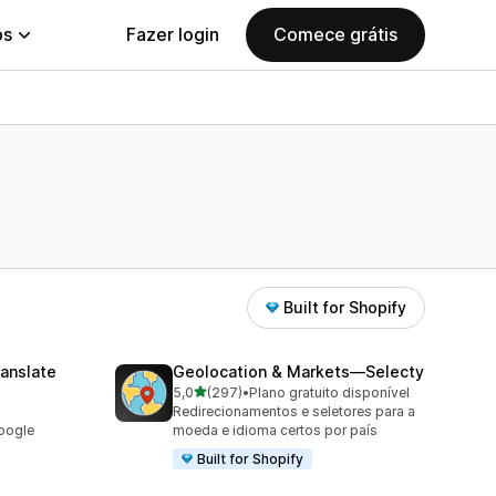
ps
Fazer login
Comece grátis
Built for Shopify
anslate
Geolocation & Markets—Selecty
de 5 estrelas
5,0
(297)
•
Plano gratuito disponível
297 avaliações ao todo
Redirecionamentos e seletores para a
oogle
moeda e idioma certos por país
Built for Shopify