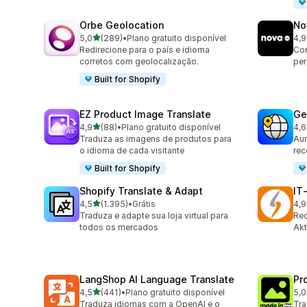
Orbe Geolocation
No
de 5 estrelas
5,0
(289)
•
Plano gratuito disponível
4,9
289 avaliações ao todo
736
Redirecione para o país e idioma
Con
corretos com geolocalização.
per
Built for Shopify
EZ Product Image Translate
Ge
de 5 estrelas
4,9
(88)
•
Plano gratuito disponível
4,6
88 avaliações ao todo
272
Traduza as imagens de produtos para
Aum
o idioma de cada visitante
re
Built for Shopify
Shopify Translate & Adapt
IT
de 5 estrelas
4,5
(1.395)
•
Grátis
4,9
1395 avaliações ao todo
18 
Traduza e adapte sua loja virtual para
Rec
todos os mercados
Akt
LangShop AI Language Translate
Pr
de 5 estrelas
4,5
(441)
•
Plano gratuito disponível
5,0
441 avaliações ao todo
12 
Traduza idiomas com a OpenAI e o
Tra