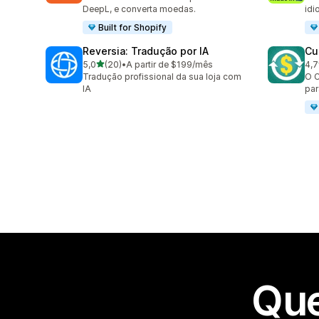
DeepL, e converta moedas.
idi
Built for Shopify
Reversia: Tradução por IA
Cu
de 5 estrelas
5,0
(20)
•
A partir de $199/mês
4,7
20 avaliações ao todo
193
Tradução profissional da sua loja com
O C
IA
par
Que