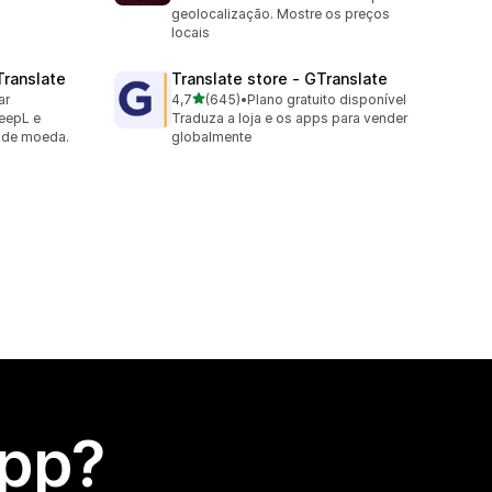
geolocalização. Mostre os preços
locais
Translate
Translate store ‑ GTranslate
de 5 estrelas
ar
4,7
(645)
•
Plano gratuito disponível
645 avaliações ao todo
eepL e
Traduza a loja e os apps para vender
r de moeda.
globalmente
app?