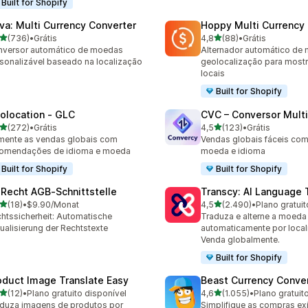
Built for Shopify
va: Multi Currency Converter
Hoppy Multi Currency
de 5 estrelas
de 5 estrelas
(736)
•
Grátis
4,8
(88)
•
Grátis
 avaliações ao todo
88 avaliações ao todo
versor automático de moedas
Alternador automático de
sonalizável baseado na localização
geolocalização para mostr
locais
Built for Shopify
olocation ‑ GLC
CVC – Conversor Mul
de 5 estrelas
de 5 estrelas
(272)
•
Grátis
4,5
(123)
•
Grátis
 avaliações ao todo
123 avaliações ao todo
ente as vendas globais com
Vendas globais fáceis com
comendações de idioma e moeda
moeda e idioma
Built for Shopify
Built for Shopify
‑Recht AGB‑Schnittstelle
Transcy: AI Language 
de 5 estrelas
de 5 estrelas
(18)
•
$9.90/Monat
4,5
(2.490)
•
Plano gratuit
avaliações ao todo
2490 avaliações ao todo
htssicherheit: Automatische
Traduza e alterne a moeda
ualisierung der Rechtstexte
automaticamente por local
Venda globalmente.
Built for Shopify
oduct Image Translate Easy
Beast Currency Conve
de 5 estrelas
de 5 estrelas
(12)
•
Plano gratuito disponível
4,6
(1.055)
•
Plano gratuit
avaliações ao todo
1055 avaliações ao todo
duza imagens de produtos por
Simplifique as compras ex