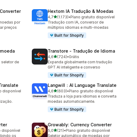
 Converter
Hextom IA Tradução & Moedas
de 5 estrelas
4,7
(1.173)
•
Plano gratuito disponível
1173 avaliações ao todo
 moedas por
Tradução com IA, conversor de
ar preços
múltiplos idiomas e multi-moedas
Built for Shopify
timoeda
Transtore ‑ Tradução de Idioma
de 5 estrelas
4,6
(724)
•
Grátis
724 avaliações ao todo
 seletor de
Expanda globalmente com tradução
GPT AI inteligente e converso
Built for Shopify
Translate
Langwill：AI Language Translate
de 5 estrelas
o disponível
4,6
(603)
•
Plano gratuito disponível
603 avaliações ao todo
Traduza a loja para idiomas e converta
ização.
moedas automaticamente.
Built for Shopify
rter
Growably: Currency Converter
de 5 estrelas
o disponível
5,0
(21)
•
Plano gratuito disponível
21 avaliações ao todo
ibindo os
Seletor automático de moedas por