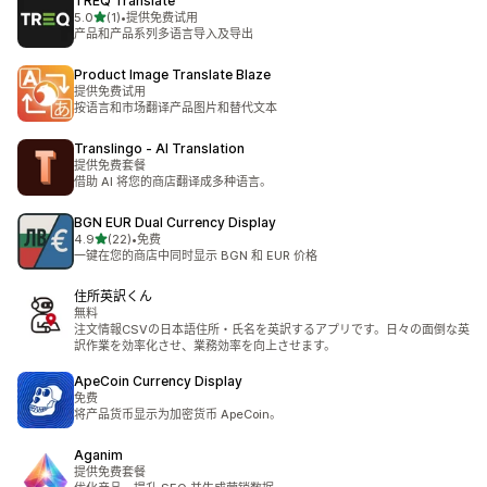
TREQ Translate
星（满分 5 星）
5.0
(1)
•
提供免费试用
总共 1 条评论
产品和产品系列多语言导入及导出
Product Image Translate Blaze
提供免费试用
按语言和市场翻译产品图片和替代文本
Translingo ‑ AI Translation
提供免费套餐
借助 AI 将您的商店翻译成多种语言。
BGN EUR Dual Currency Display
星（满分 5 星）
4.9
(22)
•
免费
总共 22 条评论
一键在您的商店中同时显示 BGN 和 EUR 价格
住所英訳くん
無料
注文情報CSVの日本語住所・氏名を英訳するアプリです。日々の面倒な英
訳作業を効率化させ、業務効率を向上させます。
ApeCoin Currency Display
免费
将产品货币显示为加密货币 ApeCoin。
Aganim
提供免费套餐