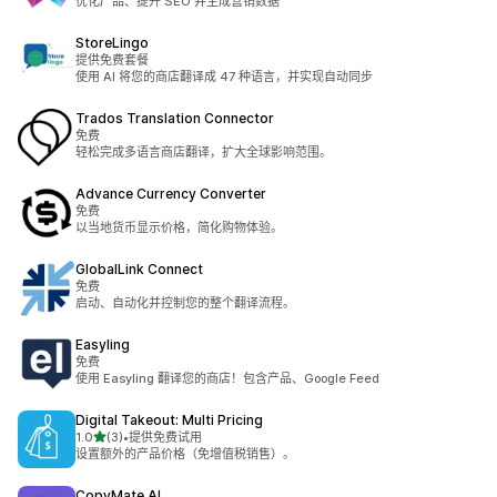
优化产品、提升 SEO 并生成营销数据
StoreLingo
提供免费套餐
使用 AI 将您的商店翻译成 47 种语言，并实现自动同步
Trados Translation Connector
免费
轻松完成多语言商店翻译，扩大全球影响范围。
Advance Currency Converter
免费
以当地货币显示价格，简化购物体验。
GlobalLink Connect
免费
启动、自动化并控制您的整个翻译流程。
Easyling
免费
使用 Easyling 翻译您的商店！包含产品、Google Feed
Digital Takeout: Multi Pricing
星（满分 5 星）
1.0
(3)
•
提供免费试用
总共 3 条评论
设置额外的产品价格（免增值税销售）。
CopyMate AI